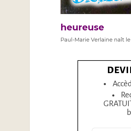
heureuse
Paul-Marie Verlaine naît l
DEVI
Accèd
Re
GRATUITE
b