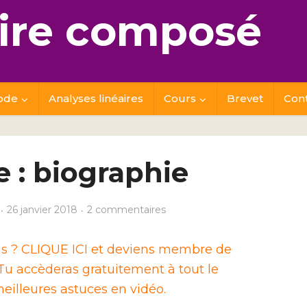
re composé
ode
Analyses linéaires
Cours
Brevet
Con
e : biographie
26 janvier 2018
2 commentaires
ais ? CLIQUE ICI et deviens membre de
u accèderas gratuitement à tout le
eilleures astuces en vidéo.