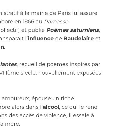
tratif à la mairie de Paris lui assure
llabore en 1866 au
Parnasse
ollectif) et publie
Poèmes saturniens
,
ansparait l’
influence
de
Baudelaire
et
en
.
lantes
, recueil de poèmes inspirés par
XVIIIème siècle, nouvellement exposées
est amoureux, épouse un riche
bre alors dans l’
alcool
, ce qui le rend
ns des accès de violence, il essaie à
sa mère.