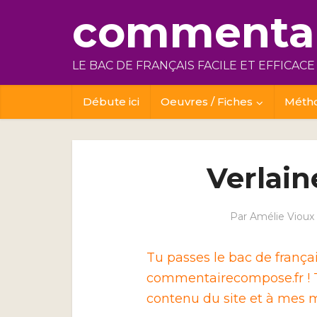
commentai
LE BAC DE FRANÇAIS FACILE ET EFFICACE
Débute ici
Oeuvres / Fiches
Méth
Verlain
Par
Amélie Vioux
Tu passes le bac de franç
commentairecompose.fr ! T
contenu du site et à mes m