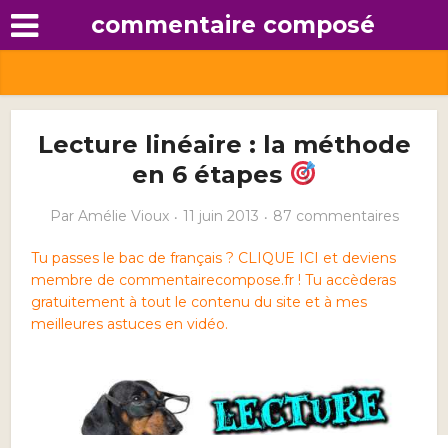
commentaire composé
Lecture linéaire : la méthode
en 6 étapes
Par
Amélie Vioux
11 juin 2013
87 commentaires
Tu passes le bac de français ? CLIQUE ICI et deviens
membre de commentairecompose.fr ! Tu accèderas
gratuitement à tout le contenu du site et à mes
meilleures astuces en vidéo.