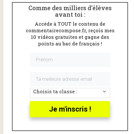
Comme des milliers d'élèves
avant toi :
Accède à TOUT le contenu de
commentairecompose.fr, reçois mes
10 vidéos gratuites et gagne des
points au bac de français !
La première partie de l’
oral de français
consiste en
l’explication linéaire
d’un texte de ton descriptif.
Une fois ton texte choisi par l’examinateur, tu as 30
minutes pour préparer ton explication.
Choisis ta classe :
Qu’est-ce qu’une analyse
linéaire ?
Je m'inscris !
Une
analyse linéaire
(ou commentaire linéaire) est
une analyse qui
suit
la
progression
du texte. Tu vas
commenter le texte phrase par phrase, paragraphe par