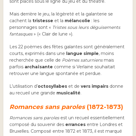
sont placés sous le ligne du jeu et du théâtre.
Mais derrière le jeu, la légèreté et la galanterie se
cachent la
tristesse
et la
mélancolie
: les
personnages sont «
Tristes sous leurs déguisements
fantasques
» (« Clair de lune »).
Les 22 poèmes des fêtes galantes sont généralement
courts, exprimés dans une
langue simple
, moins
recherchée que celle de
Poèmes saturniens
mais
parfois
archaïsante
comme si Verlaine souhaitait
retrouver une langue spontanée et perdue.
L’utilisation d’
octosyllabes
et de
vers impairs
donne
au recueil une grande
musicalité
.
Romances sans paroles
(1872-1873)
Romances sans paroles
est un recueil essentiellement
composé du souvenir des
errances
entre Londres et
Bruxelles. Composé entre 1872 et 1873, il est marqué