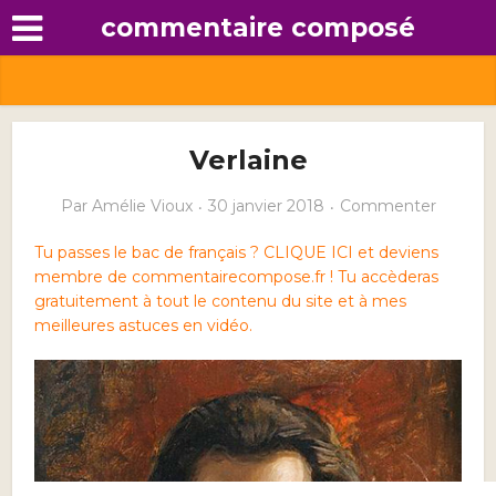
commentaire composé
Verlaine
Par
Amélie Vioux
30 janvier 2018
Commenter
Tu passes le bac de français ? CLIQUE ICI et deviens
membre de commentairecompose.fr ! Tu accèderas
gratuitement à tout le contenu du site et à mes
meilleures astuces en vidéo.