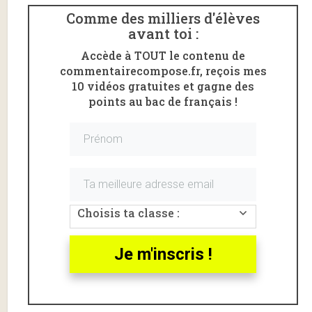
Comme des milliers d'élèves
avant toi :
Accède à TOUT le contenu de
commentairecompose.fr, reçois mes
10 vidéos gratuites et gagne des
points au bac de français !
Choisis ta classe :
Paul Verlaine
est
un
poète français
de la seconde
Je m'inscris !
moitié du XIXème siècle qui nous lègue une
poésie
légère
et
mélancolique
.
Dans un contexte littéraire dominé par le
romantisme