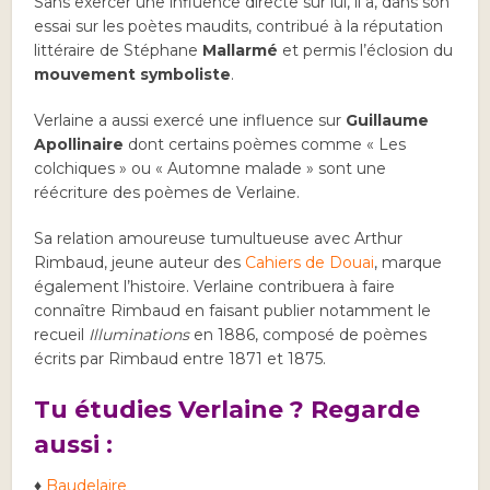
Sans exercer une influence directe sur lui, il a, dans son
essai sur les poètes maudits, contribué à la réputation
littéraire de Stéphane
Mallarmé
et permis l’éclosion du
mouvement
symboliste
.
Verlaine a aussi exercé une influence sur
Guillaume
Apollinaire
dont certains poèmes comme « Les
colchiques » ou « Automne malade » sont une
réécriture des poèmes de Verlaine.
Sa relation amoureuse tumultueuse avec Arthur
Rimbaud, jeune auteur des
Cahiers de Douai
, marque
également l’histoire. Verlaine contribuera à faire
connaître Rimbaud en faisant publier notamment le
recueil
Illuminations
en 1886, composé de poèmes
écrits par Rimbaud entre 1871 et 1875.
Tu étudies Verlaine ? Regarde
aussi :
♦
Baudelaire