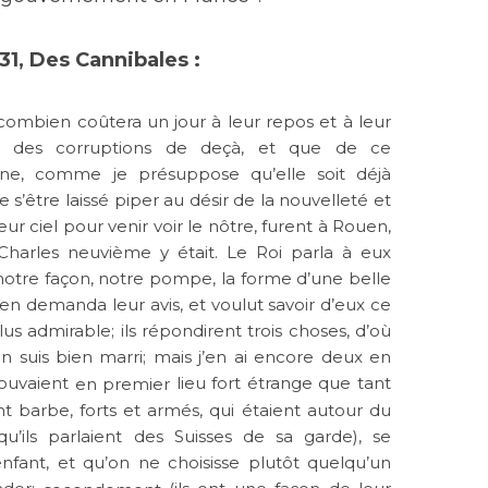
 31, Des Cannibales :
 combien coûtera un jour à leur repos et à leur
e des corruptions de deçà, et que de ce
ine, comme je présuppose qu’elle soit déjà
 s’être laissé piper au désir de la nouvelleté et
eur ciel pour venir voir le nôtre, furent à Rouen,
harles neuvième y était. Le Roi parla à eux
 notre façon, notre pompe, la forme d’une belle
n en demanda leur avis, et voulut savoir d’eux ce
lus admirable; ils répondirent trois choses, d’où
 en suis bien marri; mais j’en ai encore deux en
trouvaient
lieu fort étrange que tant
en premier
 barbe, forts et armés, qui étaient autour du
qu’ils parlaient des Suisses de sa garde), se
nfant, et qu’on ne choisisse plutôt quelqu’un