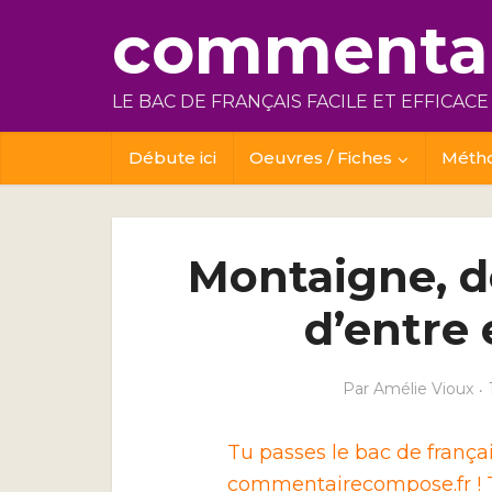
commentai
LE BAC DE FRANÇAIS FACILE ET EFFICACE
Débute ici
Oeuvres / Fiches
Méth
Montaigne, de
d’entre 
Par
Amélie Vioux
Tu passes le bac de franç
commentairecompose.fr ! T