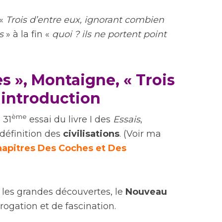
«
Trois d’entre eux, ignorant combien
s
» à la fin «
quoi ? ils ne portent point
s », Montaigne, « Trois
 introduction
ème
 31
essai du livre I des
Essais
,
 définition des
civilisations
. (Voir ma
chapitres Des Coches et Des
les grandes découvertes, le
Nouveau
rogation et de fascination.