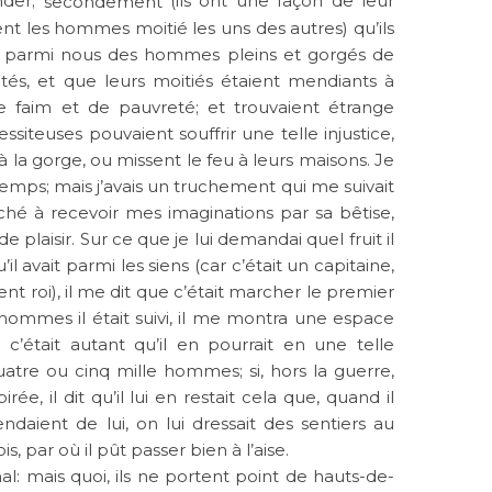
nder;
(ils ont une façon de leur
secondement
nt les hommes moitié les uns des autres) qu’ils
ait parmi nous des hommes pleins et gorgés de
és, et que leurs moitiés étaient mendiants à
e faim et de pauvreté; et trouvaient étrange
siteuses pouvaient souffrir une telle injustice,
 à la gorge, ou missent le feu à leurs maisons. Je
gtemps; mais j’avais un truchement qui me suivait
êché à recevoir mes imaginations par sa bêtise,
e plaisir. Sur ce que je lui demandai quel fruit il
’il avait parmi les siens (car c’était un capitaine,
t roi), il me dit que c’était marcher le premier
hommes il était suivi, il me montra une espace
e c’était autant qu’il en pourrait en une telle
uatre ou cinq mille hommes; si, hors la guerre,
rée, il dit qu’il lui en restait cela que, quand il
pendaient de lui, on lui dressait des sentiers au
s, par où il pût passer bien à l’aise.
l: mais quoi, ils ne portent point de hauts-de-