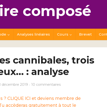
re composé
ode
Analyses linéaires
Cours
Brevet
Con
s cannibales, trois
eux… : analyse
1 décembre 2019
10 commentaires
ais ? CLIQUE ICI et deviens membre de
u accèderas gratuitement à tout le