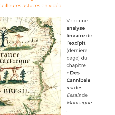
eilleures astuces en vidéo.
Voici une
analyse
linéaire
de
l’
excipit
(dernière
page) du
chapitre
«
Des
Cannibale
s »
des
Essais
de
Montaigne
.