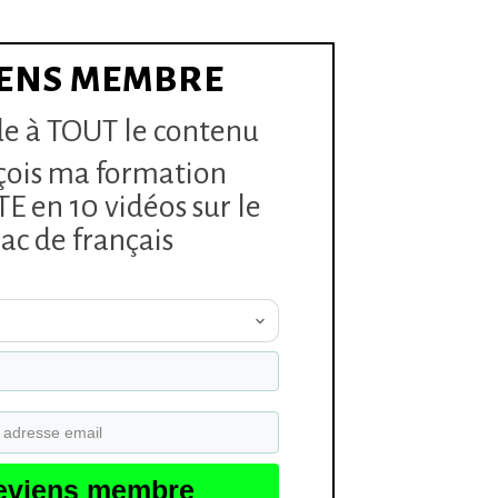
ENS MEMBRE
e à TOUT le contenu
çois ma formation
 en 10 vidéos sur le
ac de français
eviens membre