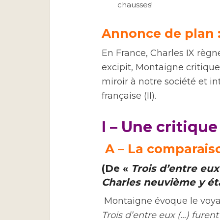
chausses!
Annonce de plan 
En France, Charles IX règne
excipit, Montaigne critiqu
miroir à notre société et i
française (II).
I – Une critiqu
A –
La comparaiso
(De «
Trois d’entre eux
Charles neuvième y ét
Montaigne évoque le voyag
Trois d’entre eux (…) furen