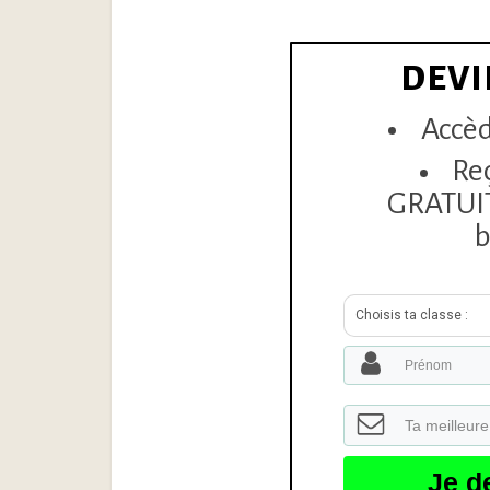
DEVI
Accèd
Re
GRATUITE
b
Choisis ta classe :
Je d