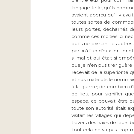
d’entre eux pour comma
langage telle, qu’ils nomme
avaient aperçu qu’il y av
toutes sortes de commodit
leurs portes, décharnés d
comme ces moitiés ici néces
qu’ils ne prissent les autres
parlai à l’un d’eux fort lon
si mal et qui était si emp
que je n’en pus tirer guère d
recevait de la supériorité qu
et nos matelots le nommaien
à la guerre; de combien d’
de lieu, pour signifier qu
espace, ce pouvait, être q
toute son autorité était expi
visitait les villages qui dé
travers des haies de leurs boi
Tout cela ne va pas trop ma