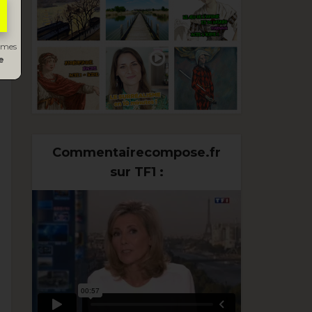
s mes
e
Commentairecompose.fr
sur TF1 :