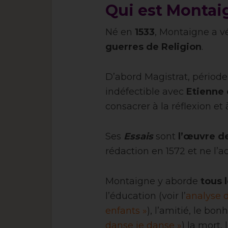
Qui est Montai
Né en
1533
, Montaigne a vé
guerres de Religion
.
D’abord Magistrat, périod
indéfectible avec
Etienne 
consacrer à la réflexion et à
Ses
Essais
sont
l’œuvre de
rédaction en 1572 et ne l’a
Montaigne y aborde
tous l
l’éducation (voir l’
analyse d
enfants »
), l’amitié, le bonh
danse je danse »
) la mort,