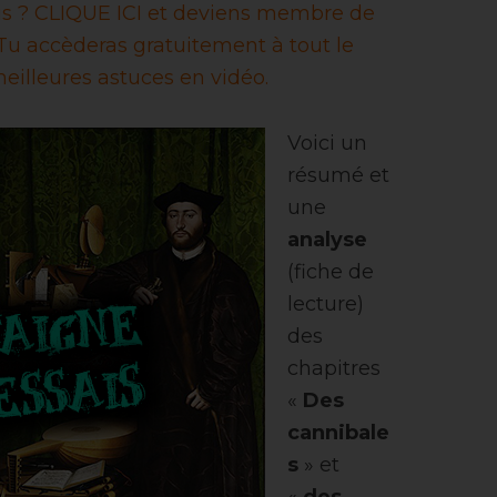
ais ? CLIQUE ICI et deviens membre de
u accèderas gratuitement à tout le
eilleures astuces en vidéo.
Voici un
résumé et
une
analyse
(fiche de
lecture)
des
chapitres
«
Des
cannibale
s
» et