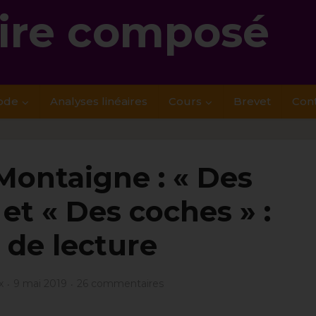
re composé
ode
Analyses linéaires
Cours
Brevet
Con
 Montaigne : « Des
et « Des coches » :
 de lecture
x
9 mai 2019
26 commentaires