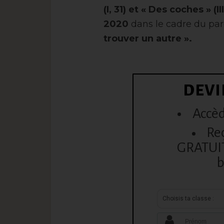
(I, 31) et « Des coches » (II
2020
dans le cadre du pa
trouver un autre ».
DEVI
Accèd
Re
GRATUITE
b
Choisis ta classe :