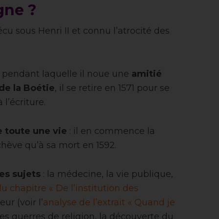
gne ?
cu sous Henri II et connu l’atrocité des
e pendant laquelle il noue une
amitié
de la Boétie
, il se retire en 1571 pour se
 l’écriture.
 toute une vie
: il en commence la
chève qu’à sa mort en 1592.
es sujets
: la médecine, la vie publique,
u chapitre « De l’institution des
eur (voir l’
analyse de l’extrait « Quand je
 les guerres de religion, la découverte du