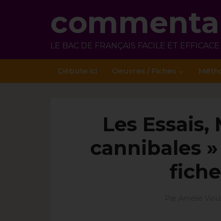
commentai
LE BAC DE FRANÇAIS FACILE ET EFFICACE
Débute ici
Oeuvres / Fiches
Méth
Les Essais,
cannibales » 
fiche
Par
Amélie Viou