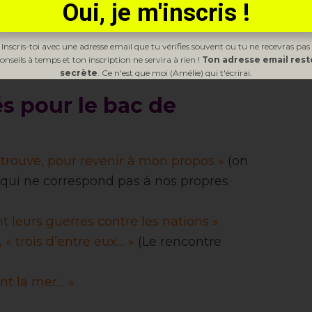
Oui, je m'inscris !
 Inscris-toi avec une adresse email que tu vérifies souvent ou tu ne recevras pa
onseils à temps et ton inscription ne servira à rien !
Ton adresse email rest
secrète
. Ce n'est que moi (Amélie) qui t'écrirai.
és pour le bac de
 trouve, pour revenir à mon propos »
(on
 qui ne correspond pas à nos propres
nt leurs guerres contre les nations »
 « trois d’entre eux… »
(Le rencontre
nt la mer… »