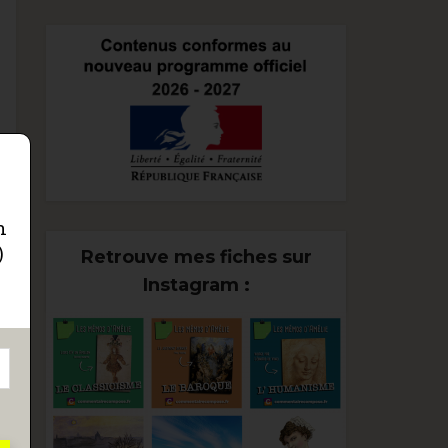
n
)
Retrouve mes fiches sur
Instagram :