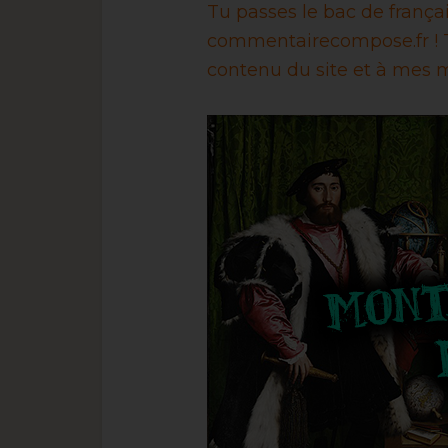
Tu passes le bac de franç
commentairecompose.fr ! T
contenu du site et à mes m