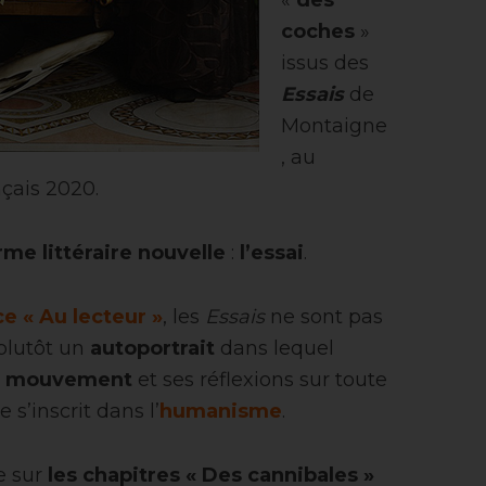
«
des
coches
»
issus des
Essais
de
Montaigne
, au
çais 2020.
rme littéraire nouvelle
:
l’essai
.
e « Au lecteur »
, les
Essais
ne sont pas
plutôt un
autoportrait
dans lequel
n mouvement
et ses réflexions sur toute
 s’inscrit dans l’
humanisme
.
e sur
les chapitres « Des cannibales »