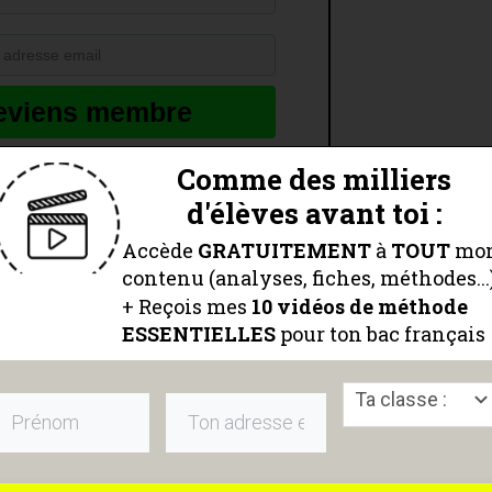
eviens membre
lecture en vidéo :
Comme des milliers
d'élèves avant toi :
Accède
GRATUITEMENT
à
TOUT
mo
contenu (analyses, fiches, méthodes...
+ Reçois mes
10 vidéos
de méthode
ESSENTIELLES
pour ton bac français
Ta classe :