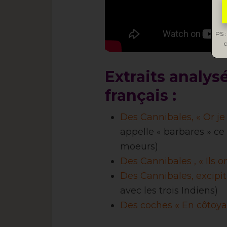
PS :
c
Extraits analys
français :
Des Cannibales, « Or je
appelle « barbares » ce
moeurs)
Des Cannibales , « Ils o
Des Cannibales, excipit,
avec les trois Indiens)
Des coches « En côtoya