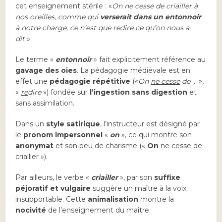
cet enseignement stérile : «
On ne cesse de criailler à
nos oreilles, comme qui
verserait dans un
entonnoir
à notre charge, ce n’est que redire ce qu’on nous a
dit
».
Le terme «
entonnoir
» fait explicitement référence au
gavage des oies
. La pédagogie médiévale est en
effet une
pédagogie répétitive
(«
On
ne cesse
de
… »,
«
re
dire
») fondée sur
l’ingestion sans digestion
et
sans assimilation.
Dans un
style satirique
, l’instructeur est désigné par
le
pronom impersonnel
«
on
», ce qui montre son
anonymat
et son peu de charisme («
On
ne cesse de
criailler »).
Par ailleurs, le verbe «
criailler
», par son
suffixe
péjoratif et vulgaire
suggère un maître à la voix
insupportable. Cette
animalisation
montre la
nocivité
de l’enseignement du maître.