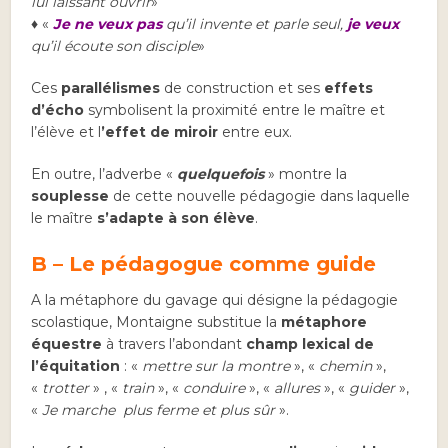
lui laissant ouvrir
»
♦ «
Je ne veux pas
qu’il invente et parle seul,
je veux
qu’il écoute son disciple
»
Ces
parallélismes
de construction et ses
effets
d’écho
symbolisent la proximité entre le maître et
l’élève et l
’effet de miroir
entre eux.
En outre, l’adverbe «
quelquefois
» montre la
souplesse
de cette nouvelle pédagogie dans laquelle
le maître
s’adapte à son élève
.
B – Le pédagogue comme guide
A la métaphore du gavage qui désigne la pédagogie
scolastique, Montaigne substitue la
métaphore
équestre
à travers l’abondant
champ lexical de
l’équitation
: «
mettre sur la montre
», «
chemin
»,
«
trotter
» , «
train
», «
conduire
», «
allures
», «
guider
»,
«
Je marche plus ferme et plus sûr
».