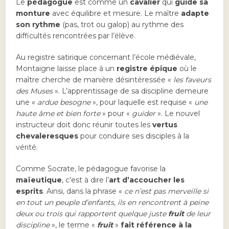
Le
pédagogue
est comme un
cavalier
qui
guide sa
monture
avec équilibre et mesure. Le maître
adapte
son rythme
(pas, trot ou galop) au rythme des
difficultés rencontrées par l’élève.
Au registre satirique concernant l’école médiévale,
Montaigne laisse place à un
registre épique
où le
maître cherche de manière désintéressée «
les faveurs
des Muses
». L’apprentissage de sa discipline demeure
une «
ardue besogne
», pour laquelle est requise «
une
haute âme et bien forte
» pour «
guider
». Le nouvel
instructeur doit donc réunir toutes les
vertus
chevaleresques
pour conduire ses disciples à la
vérité.
Comme Socrate, le pédagogue favorise la
maïeutique
, c’est à dire l’
art d’accoucher les
esprits
. Ainsi, dans la phrase «
ce n’est pas merveille si
en tout un peuple d’enfants, ils en rencontrent à peine
deux ou trois qui rapportent quelque juste
fruit
de leur
discipline
», le terme «
fruit
»
fait référence à la