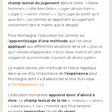
champ lexical du jugement
dans le texte : «
habile
homme
», «
tête bien faite
», «
juger de son train
»,
«
juger
», «
savoir choisir
», «
Qu’il juge du profit qu’il
aura fait
». Les termes se rapportant au jugement
concernent tant le maître que le disciple.
Pour Montaigne, l’éducation est centrée sur
l’
apprentissage d’une méthode
que l’on peut
appliquer
aux différentes situations de la vie «
Que ce
qu’il viendra d’apprendre, il le lui fasse mettre en cent
visages et accommoder à autant de divers sujets
».
Le maître donne une méthode et l’élève l’applique
dans sa vie d’où l’importance de
l’expérience
pour
Montaigne dont il a d’ailleurs fait le titre d’un essai
(«
De l’expérience
» ).
L’éducation humaniste
apprend donc d’abord à
vivre
. Le
champ lexical de la vie
(«
mœurs
», «
sens
»,
«
substance
», «
vie
» ) montre que l’humanisme
souhaite
rapprocher
l’école
du vivant
.