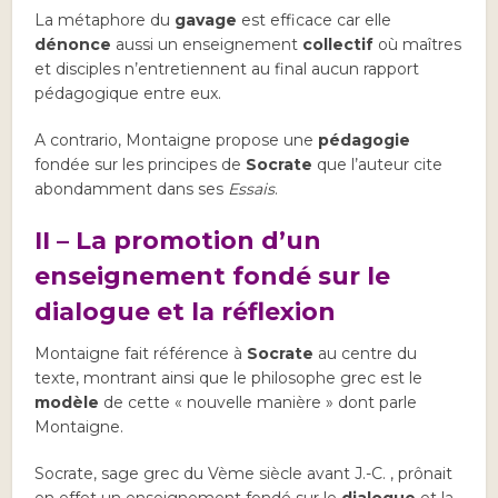
La métaphore du
gavage
est efficace car elle
dénonce
aussi un enseignement
collectif
où maîtres
et disciples n’entretiennent au final aucun rapport
pédagogique entre eux.
A contrario, Montaigne propose une
pédagogie
fondée sur les principes de
Socrate
que l’auteur cite
abondamment dans ses
Essais
.
II – La promotion d’un
enseignement fondé sur le
dialogue et la réflexion
Montaigne fait référence à
Socrate
au centre du
texte, montrant ainsi que le philosophe grec est le
modèle
de cette « nouvelle manière » dont parle
Montaigne.
Socrate, sage grec du Vème siècle avant J.-C. , prônait
en effet un enseignement fondé sur le
dialogue
et la