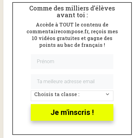
Comme des milliers d'élèves
avant toi :
Accède à TOUT le contenu de
commentairecompose.fr, reçois mes
10 vidéos gratuites et gagne des
points au bac de français !
Choisis ta classe :
Voici un commentaire du
chapitre 26
du premier livre
Je m'inscris !
des
Essais
de
Montaigne
: «
De l’institution des
enfants
» (1580) .
L’extrait analysé va de «
La charge du gouverneur que