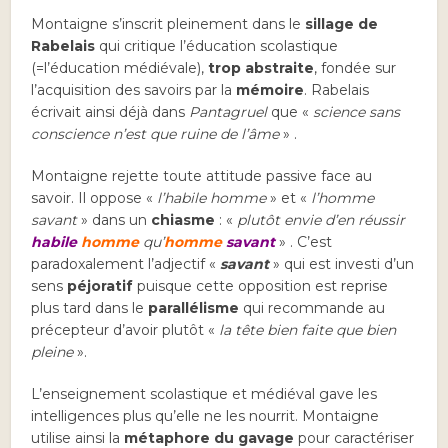
Montaigne s’inscrit pleinement dans le
sillage de
Rabelais
qui critique l’éducation scolastique
(=l’éducation médiévale),
trop abstraite
, fondée sur
l’acquisition des savoirs par la
mémoire
. Rabelais
écrivait ainsi déjà dans
Pantagruel
que «
science sans
conscience n’est que ruine de l’âme
» .
Montaigne rejette toute attitude passive face au
savoir. Il oppose «
l’habile homme
» et «
l’homme
savant
» dans un
chiasme
: «
plutôt envie d’en réussir
habile
homme
qu’
homme
savant
» . C’est
paradoxalement l’adjectif «
savant
» qui est investi d’un
sens
péjoratif
puisque cette opposition est reprise
plus tard dans le
parallélisme
qui recommande au
précepteur d’avoir plutôt «
la tête bien faite que bien
pleine
».
L’enseignement scolastique et médiéval gave les
intelligences plus qu’elle ne les nourrit. Montaigne
utilise ainsi la
métaphore du gavage
pour caractériser