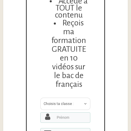
Accède à
TOUT le
contenu
Reçois
ma
formation
GRATUITE
en 10
vidéos sur
le bac de
français
Choisis ta classe :