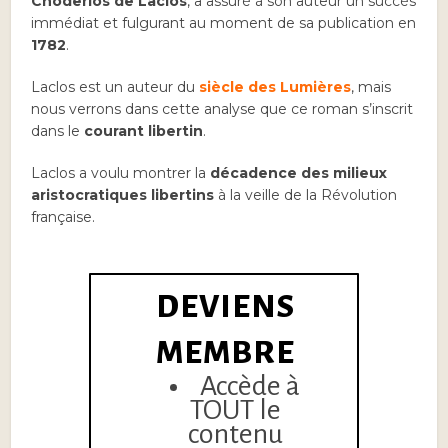
Choderlos de Laclos
, a
assuré à son auteur un succès
immédiat et fulgurant au moment de sa publication en
1782
.
Laclos est un auteur du
siècle des Lumières
, mais
nous verrons dans cette analyse que ce roman s’inscrit
dans le
courant libertin
.
Laclos a voulu montrer la
décadence des milieux
aristocratiques libertins
à la veille de la Révolution
française.
DEVIENS
MEMBRE
Accède à
TOUT le
contenu