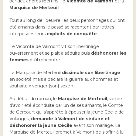
par deux héros libertins , le
Vicomte de Valmont
et la
Marquise de Merteuil
.
Tout au long de l’oeuvre, les deux personnages qui ont
été amants dans le passé se racontent par lettres
interposées leurs
exploits de conquête
.
Le Vicomte de Valmont vit son libertinage
ouvertement et se plaît à séduire puis
déshonorer les
femmes
qu’il rencontre.
La Marquise de Merteuil
dissimule son libertinage
en société mais a déclaré la guerre aux hommes et
souhaite « venger (son} sexe ».
Au début du roman, le
Marquise de Merteuil
, vexée
d’avoir été éconduite par un de ses amants, le Comte
de Gercourt qui s’apprête à épouser la jeune Cécile de
Volanges,
demande à Valmont de séduire et
déshonorer la jeune Cécile
avant son mariage. La
Marquise de Merteuil promet à Valmont de s’offrir à lui