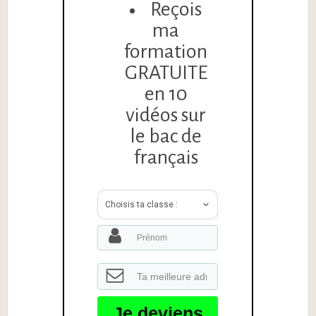
Reçois
ma
formation
GRATUITE
en 10
vidéos sur
le bac de
français
Choisis ta classe :
Je deviens