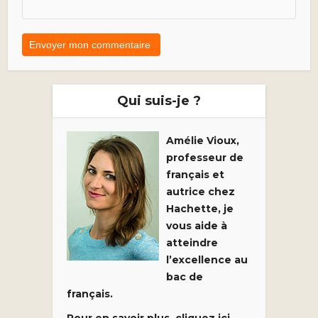
Qui suis-je ?
Amélie Vioux,
professeur de
français et
autrice chez
Hachette, je
vous aide à
atteindre
l’excellence au
bac de
français.
Pour en savoir plus, cliquez ici.