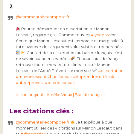
2
@commentairecompose.fr
Pour te démarquer en dissertation sur Manon
Lescaut, regarde ça… Comme tous les
#lyceens
vont
écrire que Manon Lescaut est immorale et marginale, à
toi d’avancer des arguments plus subtils et recherchés
. Car l’art de la dissertation au bac de français, c’est
de savoir nuancer ses idées
. Et pour l’oral de français,
retrouve toutes mes lectures linéaires sur Manon
Lescaut de l’Abbé Prévost sur mon site !
#dissertation
#manonlescaut
#bacfrancais
#Apprendresurtiktok
#abbeprevost
#bacdefrancais
♬ son original – Amélie Vioux | Bac de français
Les citations clés :
@commentairecompose.fr
Je t’explique à quel
moment utiliser ces 4 citations sur Manon Lescaut dans
ta
#dissertation
Pour aller plus loin sur Manon Lescaut