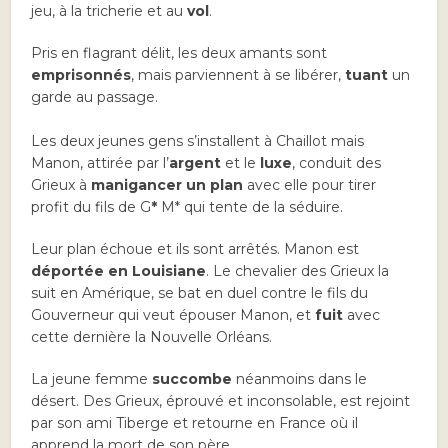
jeu, à la tricherie et au
vol
.
Pris en flagrant délit, les deux amants sont
emprisonnés
, mais parviennent à se libérer,
tuant
un
garde au passage.
Les deux jeunes gens s’installent à Chaillot mais
Manon, attirée par l’
argent
et le
luxe
, conduit des
Grieux à
manigancer un plan
avec elle pour tirer
profit du fils de G
*
M* qui tente de la séduire.
Leur plan échoue et ils sont arrêtés. Manon est
déportée en Louisiane
. Le chevalier des Grieux la
suit en Amérique, se bat en duel contre le fils du
Gouverneur qui veut épouser Manon, et
fuit
avec
cette dernière la Nouvelle Orléans.
La jeune femme
succombe
néanmoins dans le
désert. Des Grieux, éprouvé et inconsolable, est rejoint
par son ami Tiberge et retourne en France où il
apprend la mort de son père.