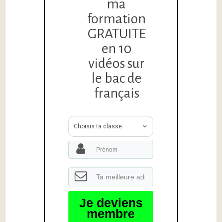
ma
formation
GRATUITE
en 10
vidéos sur
le bac de
français
Choisis ta classe :
Je deviens
membre