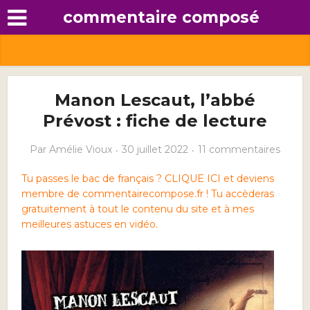
commentaire composé
Manon Lescaut, l’abbé
Prévost : fiche de lecture
Par
Amélie Vioux
30 juillet 2022
11 commentaires
Tu passes le bac de français ? CLIQUE ICI et deviens
membre de commentairecompose.fr ! Tu accèderas
gratuitement à tout le contenu du site et à mes
meilleures astuces en vidéo.