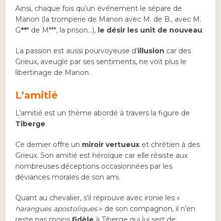
Ainsi, chaque fois qu’un événement le sépare de
Manon (la tromperie de Manon avec M. de B., avec M.
G
**
*
de M***, la prison…),
le désir les unit de nouveau
.
La passion est aussi pourvoyeuse d’
illusion
car des
Grieux, aveuglé par ses sentiments, ne voit plus le
libertinage de Manon.
L’amitié
L’amitié est un thème abordé à travers la figure de
Tiberge
.
Ce dernier offre un
miroir vertueux
et chrétien à des
Grieux. Son amitié est héroïque car elle résiste aux
nombreuses déceptions occasionnées par les
déviances morales de son ami.
Quant au chevalier, s’il réprouve avec ironie les «
harangues apostoliques
» de son compagnon, il n’en
reste pas moins
fidèle
à Tiberge qui lui sert de