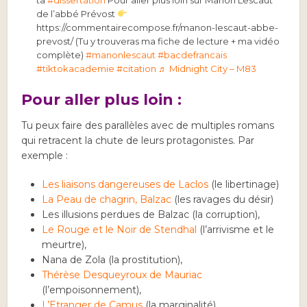
de l’abbé Prévost
https://commentairecompose.fr/manon-lescaut-abbe-
prevost/ (Tu y trouveras ma fiche de lecture + ma vidéo
complète)
#manonlescaut
#bacdefrancais
#tiktokacademie
#citation
♬ Midnight City – M83
Pour aller plus loin :
Tu peux faire des parallèles avec de multiples romans
qui retracent la chute de leurs protagonistes. Par
exemple :
Les liaisons dangereuses de Laclos
(le libertinage)
La Peau de chagrin, Balzac
(les ravages du désir)
Les illusions perdues de Balzac (la corruption),
Le Rouge et le Noir de Stendhal
(l’arrivisme et le
meurtre),
Nana de Zola (la prostitution),
Thérèse Desqueyroux de Mauriac
(l’empoisonnement),
L’Etranger de Camus
(la marginalité)…