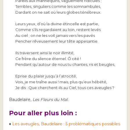
Pareils aux mannequins, vaguement ridicules ;
Terribles, singuliers comme les somnambules,
Dardant on ne sait où leurs globes ténébreux.
Leurs yeux, d’où la divine étincelle est partie,
Comme s’ils regardaient au loin, restent levés
Au ciel ; on ne les voit jamais vers les pavés
Pencher rêveusement leur tête appesantie.
Ils traversent ainsi le noir illimité,
Ce frère du silence éternel. Ô cité !
Pendant qu’autour de nous tu chantes, ris et beugles,
Eprise du plaisir jusqu’à l’atrocité,
Vois, je me traîne aussi ! mais, plus qu’eux hébété,
Je dis : Que cherchent-ils au Ciel, tous ces aveugles ?
Baudelaire,
Les Fleurs du Mal
.
Pour aller plus loin :
♦
Les aveugles, Baudelaire : 5 problématiques possibles