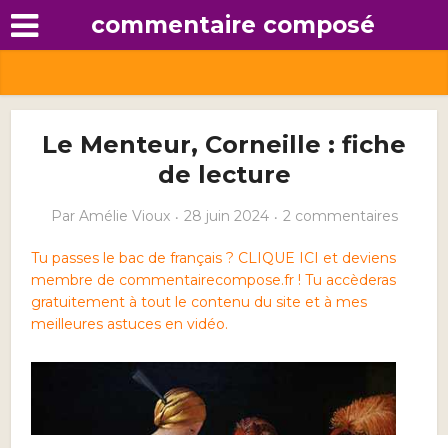
commentaire composé
Le Menteur, Corneille : fiche
de lecture
Par
Amélie Vioux
28 juin 2024
2 commentaires
Tu passes le bac de français ? CLIQUE ICI et deviens
membre de commentairecompose.fr ! Tu accèderas
gratuitement à tout le contenu du site et à mes
meilleures astuces en vidéo.