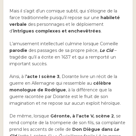
Mais il s’agit d’un comique subtil, qui s’éloigne de la
farce traditionnelle puisqu’il repose sur une
habileté
verbale
des personnages et le déploiement
d’
intrigues complexes et enchevêtrées
.
L’amusement intellectuel culmine lorsque Corneille
parodie
des passages de sa propre pièce,
Le
Cid
–
tragédie qu’il a écrite en 1637 et qui a remporté un
important succès.
Ainsi, à l
’acte I scène 3
, Dorante livre un récit de la
guerre en Allemagne qui ressemble au
célèbre
monologue de Rodrigue
, à la différence que la
guerre racontée par Dorante est le fruit de son
imagination et ne repose sur aucun exploit héroïque.
De même, lorsque
Géronte, à l’acte V, scène 2
, se
rend compte de la tromperie de son fils, sa complainte
prend les accents de celle de
Don Diègue dans
Le
Cid
(acte I, scène 4) : «
Ô vieillesse facile ! ô jeunesse