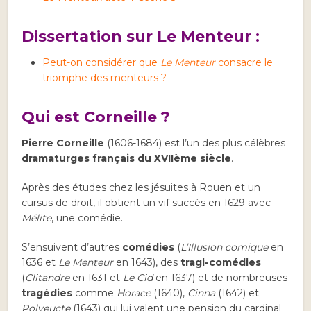
Dissertation sur Le Menteur :
Peut-on considérer que
Le Menteur
consacre le
triomphe des menteurs ?
Qui est Corneille ?
Pierre Corneille
(1606-1684) est l’un des plus célèbres
dramaturges français du XVIIème siècle
.
Après des études chez les jésuites à Rouen et un
cursus de droit, il obtient un vif succès en 1629 avec
Mélite
, une comédie.
S’ensuivent d’autres
comédies
(
L’Illusion comique
en
1636 et
Le Menteur
en 1643), des
tragi-comédies
(
Clitandre
en 1631 et
Le Cid
en 1637) et de nombreuses
tragédies
comme
Horace
(1640),
Cinna
(1642) et
Polyeucte
(1643) qui lui valent une pension du cardinal