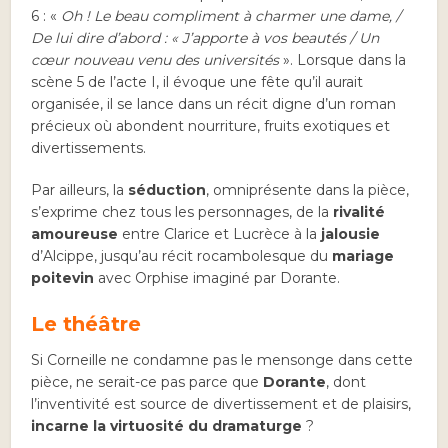
6 : «
Oh ! Le beau compliment à charmer une dame, /
De lui dire d’abord : « J’apporte à vos beautés / Un
cœur nouveau venu des universités
». Lorsque dans la
scène 5 de l’acte I, il évoque une fête qu’il aurait
organisée, il se lance dans un récit digne d’un roman
précieux où abondent nourriture, fruits exotiques et
divertissements.
Par ailleurs, la
séduction
, omniprésente dans la pièce,
s’exprime chez tous les personnages, de la
rivalité
amoureuse
entre Clarice et Lucrèce à la
jalousie
d’Alcippe, jusqu’au récit rocambolesque du
mariage
poitevin
avec Orphise imaginé par Dorante.
Le théâtre
Si Corneille ne condamne pas le mensonge dans cette
pièce, ne serait-ce pas parce que
Dorante
, dont
l’inventivité est source de divertissement et de plaisirs,
incarne
la
virtuosité du dramaturge
?