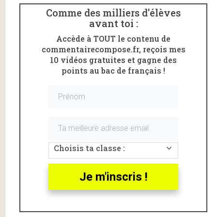
Comme des milliers d'élèves
avant toi :
Accède à TOUT le contenu de
commentairecompose.fr, reçois mes
10 vidéos gratuites et gagne des
points au bac de français !
Voici une
fiche de lecture
complète de la pièce
Le
Menteur
de
Pierre Corneille
, écrite en 1643-1644.
Choisis ta classe :
Le Menteur est au programme du bac de français,
dans le cadre du parcours «
Mensonge et comédie
» .
Je m'inscris !
Le Menteur
de Pierre Corneille est une œuvre à la
croisée du
classicisme
et du
baroque
. Elle connut un
immense succès
lors de sa représentation en 1644.