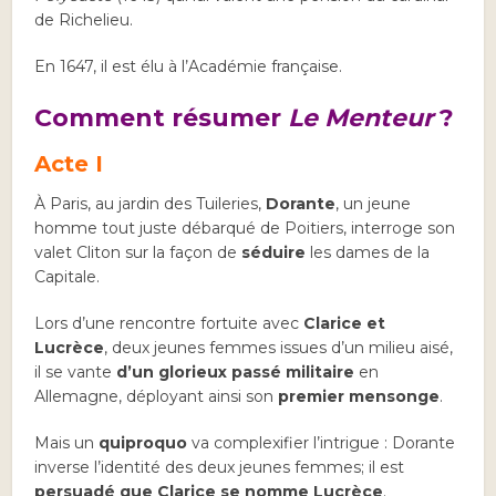
de Richelieu.
En 1647, il est élu à l’Académie française.
Comment résumer
Le Menteur
?
Acte I
À Paris, au jardin des Tuileries,
Dorante
, un jeune
homme tout juste débarqué de Poitiers, interroge son
valet Cliton sur la façon de
séduire
les dames de la
Capitale.
Lors d’une rencontre fortuite avec
Clarice
et
Lucrèce
, deux jeunes femmes issues d’un milieu aisé,
il se vante
d’un glorieux passé militaire
en
Allemagne, déployant ainsi son
premier mensonge
.
Mais un
quiproquo
va complexifier l’intrigue : Dorante
inverse l’identité des deux jeunes femmes; il est
persuadé que Clarice
se nomme Lucrèce
.