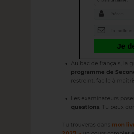
Choisis ta classe :
Je d
Au bac de français, la 
programme de Second
restreint, facile à maît
Les examinateurs pose
questions
. Tu peux don
Tu trouveras dans
mon liv
2027 »
un cours complet et 