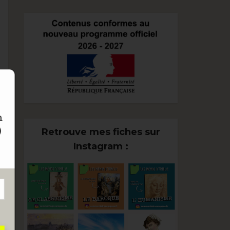
n
)
Retrouve mes fiches sur
Instagram :