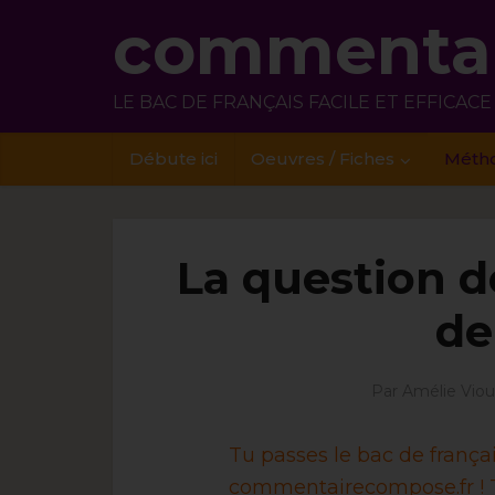
commentai
LE BAC DE FRANÇAIS FACILE ET EFFICACE
Débute ici
Oeuvres / Fiches
Méth
La question d
de
Par
Amélie Viou
Tu passes le bac de franç
commentairecompose.fr ! T