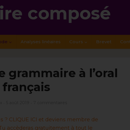
re composé
ode
Analyses linéaires
Cours
Brevet
Con
e grammaire à l’oral
 français
x
5 août 2019
7 commentaires
ais ? CLIQUE ICI et deviens membre de
u accèderas gratuitement à tout le