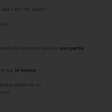
…pas » et « ne…point ».
pas.
quand elle ne porte que sur
une partie
ter sur
le temps
:
endre parler de lui
aison