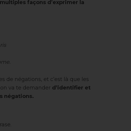
multiples façons d’exprimer la
ris
Rome.
es de négations, et c’est là que les
c, on va te demander
d’identifier et
es négations.
rase.