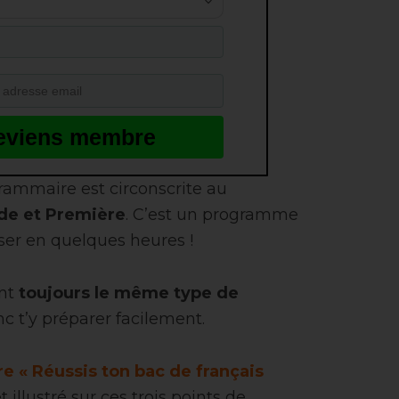
eviens membre
grammaire est circonscrite au
e et Première
. C’est un programme
riser en quelques heures !
nt
toujours le même type de
c t’y préparer facilement.
re « Réussis ton bac de français
illustré sur ces trois points de