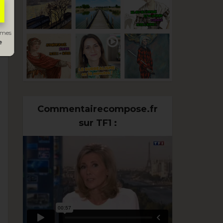
s mes
e
Commentairecompose.fr
sur TF1 :