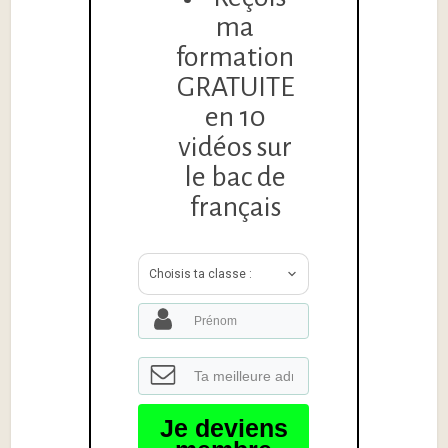
ma
formation
GRATUITE
en 10
vidéos sur
le bac de
français
Choisis ta classe :
Je deviens