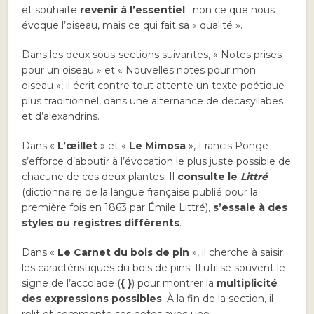
et souhaite
revenir à l’essentiel
: non ce que nous
évoque l’oiseau, mais ce qui fait sa « qualité ».
Dans les deux sous-sections suivantes, « Notes prises
pour un oiseau » et « Nouvelles notes pour mon
oiseau », il écrit contre tout attente un texte poétique
plus traditionnel, dans une alternance de décasyllabes
et d’alexandrins.
Dans «
L’œillet
» et «
Le Mimosa
», Francis Ponge
s’efforce d’aboutir à l’évocation le plus juste possible de
chacune de ces deux plantes. Il
consulte le
Littré
(dictionnaire de la langue française publié pour la
première fois en 1863 par Émile Littré),
s’essaie à des
styles ou registres différents
.
Dans «
Le Carnet du bois de pin
», il cherche à saisir
les caractéristiques du bois de pins. Il utilise souvent le
signe de l’accolade (
{
}
) pour montrer la
multiplicité
des expressions possibles
. À la fin de la section, il
relit et commente ses notes avec une