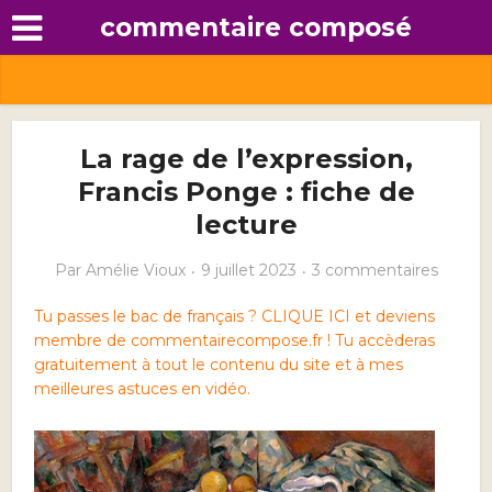
commentaire composé
La rage de l’expression,
Francis Ponge : fiche de
lecture
Par
Amélie Vioux
9 juillet 2023
3 commentaires
Tu passes le bac de français ? CLIQUE ICI et deviens
membre de commentairecompose.fr ! Tu accèderas
gratuitement à tout le contenu du site et à mes
meilleures astuces en vidéo.