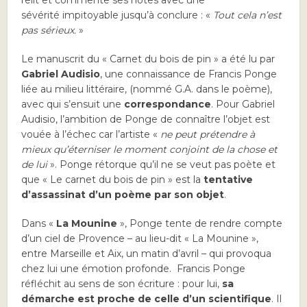
sévérité impitoyable jusqu’à conclure : «
Tout cela n’est
pas sérieux.
»
Le manuscrit du « Carnet du bois de pin » a été lu par
Gabriel Audisio
, une connaissance de Francis Ponge
liée au milieu littéraire, (nommé G.A. dans le poème),
avec qui s’ensuit une
correspondance
. Pour Gabriel
Audisio, l’ambition de Ponge de connaître l’objet est
vouée à l’échec car l’artiste «
ne peut prétendre à
mieux qu’éterniser le moment conjoint de la chose et
de lui
». Ponge rétorque qu’il ne se veut pas poète et
que « Le carnet du bois de pin » est la
tentative
d’assassinat d’un poème par son objet
.
Dans «
La Mounine
», Ponge tente de rendre compte
d’un ciel de Provence – au lieu-dit « La Mounine »,
entre Marseille et Aix, un matin d’avril – qui provoqua
chez lui une émotion profonde. Francis Ponge
réfléchit au sens de son écriture : pour lui,
sa
démarche est proche de celle d’un scientifique
. Il