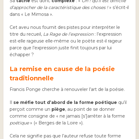
Sa
tâche
est donc
complexe
: «
Oh ! qu’il est difficile
d’approcher de la caractéristique des choses !
» s’écrit-il
dans « Le Mimosa ».
Cet aveu nous fournit des pistes pour interpréter le
titre du recueil,
La Rage de l’expression
: l’expression
est-elle rageuse elle-même ou le poète est-il rageur
parce que l’expression juste finit toujours par lui
échapper ?
La remise en cause de la poésie
traditionnelle
Francis Ponge cherche à renouveler l’art de la poésie.
Il
se méfie tout d’abord de la forme poétique
qu’il
perçoit comme un
piège
, au point de se donner
comme consigne de « ne jamais [s’]arrêter à la forme
poétique
» (« Berges de la Loire »).
Cela ne signifie pas que l’auteur refuse toute forme