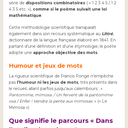
série de
dispositions combinatoires
( « 1 2 3 4 5 / 1 2
4 3 5 etc. »),
comme si le poème suivait une loi
mathématique
.
Cette méthodologie scientifique transparaît
également dans son recours systématique au
Littré
,
dictionnaire de la langue française élaboré en 1841. En
partant d’une définition et d’une étymologie, le poète
adopte une
approche objective des mots
.
Humour et jeux de mots
La rigueur scientifique de Francis Ponge n’empêche
pas
l’humour ni les jeux de mots
, très présents dans
le recueil, allant parfois jusqu’aux calembours : «
Pantomime, mimosa. / Un fervent de la pantomime
osa / Enfer ! Vendre la pente aux mimosas.
» (« Le
Mimosa »)
Que signifie le parcours « Dans