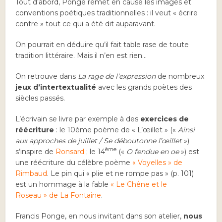
Tout d’abord, Ponge remet en cause les images et
conventions poétiques traditionnelles : il veut « écrire
contre » tout ce qui a été dit auparavant.
On pourrait en déduire qu’il fait table rase de toute
tradition littéraire. Mais il n’en est rien…
On retrouve dans
La rage de l’expression
de nombreux
jeux d’intertextualité
avec les grands poètes des
siècles passés.
L’écrivain se livre par exemple à des
exercices de
réécriture
: le 10ème poème de « L’œillet » («
Ainsi
aux approches de juillet / Se déboutonne l’œillet
»)
ème
s’inspire de
Ronsard
; le 14
(«
O fendue en oe
») est
une réécriture du célèbre poème
« Voyelles » de
Rimbaud
. Le pin qui « plie et ne rompe pas » (p. 101)
est un hommage à la fable
« Le Chêne et le
Roseau » de La Fontaine
.
Francis Ponge, en nous invitant dans son atelier,
nous