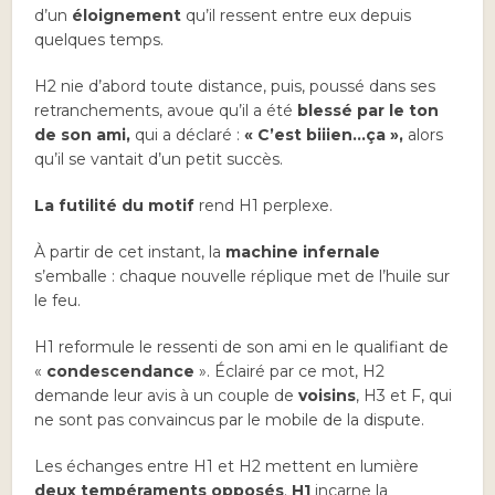
d’un
éloignement
qu’il ressent entre eux depuis
quelques temps.
H2 nie d’abord toute distance, puis, poussé dans ses
retranchements, avoue qu’il a été
blessé par le ton
de son ami,
qui a déclaré :
« C’est biiien…ça »,
alors
qu’il se vantait d’un petit succès.
La futilité du motif
rend H1 perplexe.
À partir de cet instant, la
machine infernale
s’emballe : chaque nouvelle réplique met de l’huile sur
le feu.
H1 reformule le ressenti de son ami en le qualifiant de
«
condescendance
». Éclairé par ce mot, H2
demande leur avis à un couple de
voisins
, H3 et F, qui
ne sont pas convaincus par le mobile de la dispute.
Les échanges entre H1 et H2 mettent en lumière
deux tempéraments opposés
.
H1
incarne la