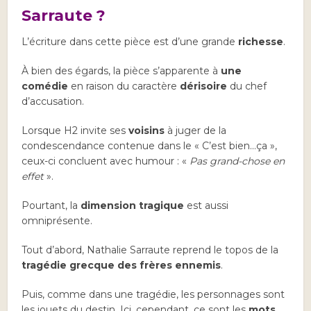
Sarraute ?
L’écriture dans cette pièce est d’une grande
richesse
.
À bien des égards, la pièce s’apparente à
une
comédie
en raison du caractère
dérisoire
du chef
d’accusation.
Lorsque H2 invite ses
voisins
à juger de la
condescendance contenue dans le « C’est bien…ça »,
ceux-ci concluent avec humour : «
Pas grand-chose en
effet
».
Pourtant, la
dimension tragique
est aussi
omniprésente.
Tout d’abord, Nathalie Sarraute reprend le topos de la
tragédie grecque des frères ennemis
.
Puis, comme dans une tragédie, les personnages sont
les jouets du destin. Ici, cependant, ce sont les
mots