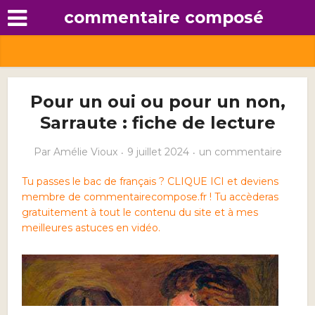
commentaire composé
Pour un oui ou pour un non,
Sarraute : fiche de lecture
Par
Amélie Vioux
9 juillet 2024
un commentaire
Tu passes le bac de français ? CLIQUE ICI et deviens
membre de commentairecompose.fr ! Tu accèderas
gratuitement à tout le contenu du site et à mes
meilleures astuces en vidéo.