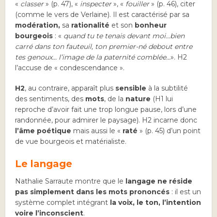
«
classer
» (p. 47), «
inspecter
», «
fouiller
» (p. 46), citer
(comme le vers de Verlaine). Il est caractérisé par sa
modération,
sa
rationalité
et son
bonheur
bourgeois
: «
quand tu te tenais devant moi…bien
carré dans ton fauteuil, ton premier-né debout entre
tes genoux… l’image de la paternité comblée…
». H2
l’accuse de « condescendance ».
H2
, au contraire, apparaît plus
sensible
à la subtilité
des sentiments, des
mots
, de la
nature
(H1 lui
reproche d’avoir fait une trop longue pause, lors d’une
randonnée, pour admirer le paysage). H2 incarne donc
l’âme poétique
mais aussi le «
raté
» (p. 45) d’un point
de vue bourgeois et matérialiste.
Le langage
Nathalie Sarraute montre que le
langage
ne réside
pas simplement dans les mots prononcés
: il est un
système complet intégrant
la voix, le ton, l’intention
voire l’inconscient
.