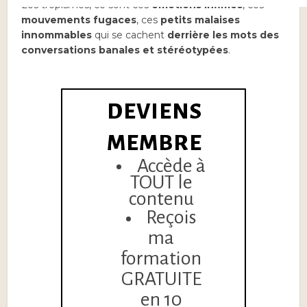
Les tropismes, ce sont ces
émotions infimes
, ces
mouvements fugaces
, ces
petits malaises
innommables
qui se cachent
derrière les mots des
conversations banales et stéréotypées
.
DEVIENS
MEMBRE
Accède à
TOUT le
contenu
Reçois
ma
formation
GRATUITE
en 10