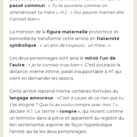
passé commun
: «
Tu te souviens comme on
attendrissait ta mère », H.2 : « Oui pauvre maman elle
t’aimait bien
».
La mention de la
figure maternelle
protectrice et
bienveillante transforme cette amitié en
fraternité
symbolique
: «
un ami de toujours… un frère….
».
Les deux personnages sont ainsi le
miroir l’un de
l’autre
: «
je te connais trop bien
». C’est pourquoi la
distance, même infime, paraît insupportable à H1 qui
vient en demander les raisons.
Cette amitié reprend même certaines formules du
langage amoureux
: «
C’est à cause de ce rien que tu
t’es éloigné ? Que tu as voulu rompre avec moi ?
»,
déclare H.1. Le terme «
rompre
», qui revient comme
un leitmotiv dans la pièce et appartient au registre du
lien sentimental, exprime de façon hyperbolique
l’amitié qui lie les deux personnages.