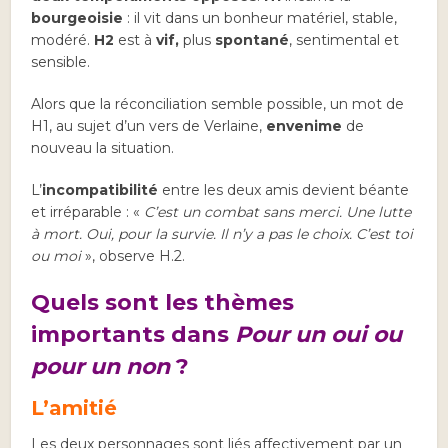
bourgeoisie
: il vit dans un bonheur matériel, stable,
modéré.
H2
est à
vif,
plus
spontané
, sentimental et
sensible.
Alors que la réconciliation semble possible, un mot de
H1, au sujet d’un vers de Verlaine,
envenime
de
nouveau la situation.
L’
incompatibilité
entre les deux amis devient béante
et irréparable : «
C’est un combat sans merci. Une lutte
à mort. Oui, pour la survie. Il n’y a pas le choix. C’est toi
ou moi
», observe H.2.
Quels sont les thèmes
importants dans
Pour un oui ou
pour un non
?
L’amitié
Les deux personnages sont liés affectivement par un