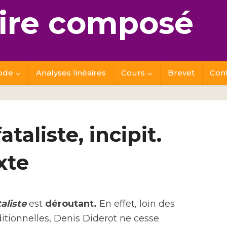
re composé
ode
Analyses linéaires
Cours
Brevet
Con
ataliste, incipit.
xte
aliste
est
déroutant.
En effet, loin des
ditionnelles, Denis Diderot ne cesse