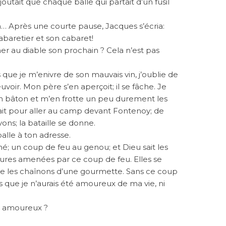
outait que chaque balle qui partait d’un fusil
son… Après une courte pause, Jacques s’écria:
baretier et son cabaret!
r au diable son prochain ? Cela n’est pas
 que je m’enivre de son mauvais vin, j’oublie de
voir. Mon père s’en aperçoit; il se fâche. Je
un bâton et m’en frotte un peu durement les
it pour aller au camp devant Fontenoy; de
vons; la bataille se donne.
balle à ton adresse.
né; un coup de feu au genou; et Dieu sait les
res amenées par ce coup de feu. Elles se
que les chaînons d’une gourmette. Sans ce coup
s que je n’aurais été amoureux de ma vie, ni
é amoureux ?