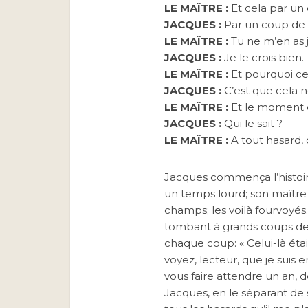
LE MAÎTRE :
Et cela par un
JACQUES :
Par un coup de 
LE MAÎTRE :
Tu ne m’en as j
JACQUES :
Je le crois bien.
LE MAÎTRE :
Et pourquoi ce
JACQUES :
C’est que cela ne
LE MAÎTRE :
Et le moment d
JACQUES :
Qui le sait ?
LE MAÎTRE :
A tout hasard
Jacques commença l’histoire 
un temps lourd; son maître s
champs; les voilà fourvoyés.
tombant à grands coups de f
chaque coup: « Celui-là ét
voyez, lecteur, que je suis 
vous faire attendre un an, d
Jacques, en le séparant de 