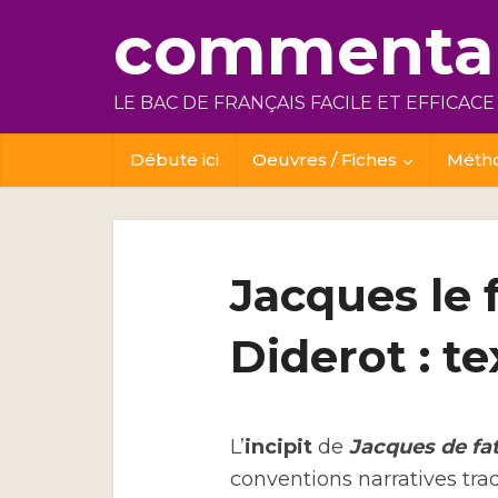
commentai
LE BAC DE FRANÇAIS FACILE ET EFFICACE
Débute ici
Oeuvres / Fiches
Méth
Jacques le f
Diderot : te
L’
incipit
de
Jacques de fat
conventions narratives tra