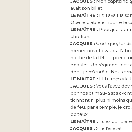
JACQUES :
Mon capitaine aj
avait son billet.
LE MAÎTRE :
Et il avait rai
Que le diable emporte le ca
LE MAÎTRE :
Pourquoi donne
chrétien.
JACQUES :
C’est que, tandis
mener nos chevaux à l’abreu
hoche de la tête; il prend 
épaules. Un régiment passa
dépit je m’enrôle. Nous arri
LE MAÎTRE :
Et tu reçois la 
JACQUES :
Vous l’avez devi
bonnes et mauvaises aventu
tiennent ni plus ni moins 
de feu, par exemple, je croi
boiteux.
LE MAÎTRE :
Tu as donc ét
JACQUES :
Si je l’ai été!