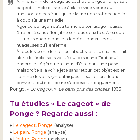
À mi-chemin de la cage au cachot la langue française a
cageot, simple caissette à claire-voie vouée au
transport de ces fruits qui de la moindre suffocation font
à coup sûr une maladie.
Agencé de façon qu’au terme de son usage il puisse
être brisé sans effort, il ne sert pas deux fois. Ainsi dure-
t-il moins encore que les denrées fondantes ou
nuageuses qu’il enferme.
À tous les coins de rues qui aboutissent aux halles, il luit
alors de l’éclat sans vanité du bois blanc. Tout neuf
encore, et légèrement ahuri d’être dans une pose
maladroite à la voirie jeté sans retour, cet objet est en
somme des plus sympathiques, — sur le sort duquel il
convient toutefois de ne s’appesantir longuement.
Ponge
, «
Le cageot »,
Le parti pris des choses
, 1935
Tu étudies « Le cageot » de
Ponge ? Regarde aussi :
♦
Le cageot, Ponge
(analyse)
♦
Le pain, Ponge
(analyse)
♦
L’huître, Ponge
(analyse)