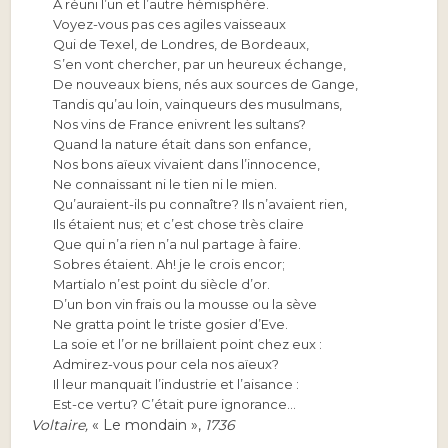
A réuni l’un et l’autre hémisphère.
Voyez-vous pas ces agiles vaisseaux
Qui de Texel, de Londres, de Bordeaux,
S’en vont chercher, par un heureux échange,
De nouveaux biens, nés aux sources de Gange,
Tandis qu’au loin, vainqueurs des musulmans,
Nos vins de France enivrent les sultans?
Quand la nature était dans son enfance,
Nos bons aïeux vivaient dans l’innocence,
Ne connaissant ni le tien ni le mien.
Qu’auraient-ils pu connaître? Ils n’avaient rien,
Ils étaient nus; et c’est chose très claire
Que qui n’a rien n’a nul partage à faire.
Sobres étaient. Ah! je le crois encor;
Martialo n’est point du siècle d’or.
D’un bon vin frais ou la mousse ou la sève
Ne gratta point le triste gosier d’Eve.
La soie et l’or ne brillaient point chez eux :
Admirez-vous pour cela nos aïeux?
Il leur manquait l’industrie et l’aisance :
Est-ce vertu? C’était pure ignorance…
Voltaire,
« Le mondain »,
1736