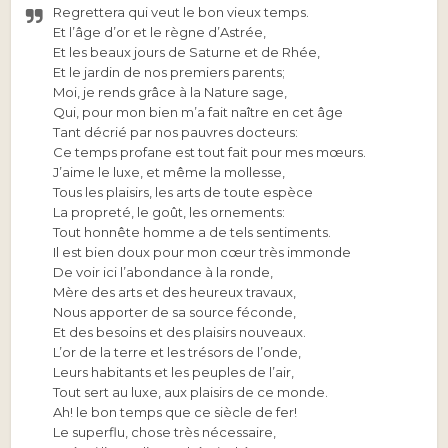
Regrettera qui veut le bon vieux temps.
Et l’âge d’or et le règne d’Astrée,
Et les beaux jours de Saturne et de Rhée,
Et le jardin de nos premiers parents;
Moi, je rends grâce à la Nature sage,
Qui, pour mon bien m’a fait naître en cet âge
Tant décrié par nos pauvres docteurs:
Ce temps profane est tout fait pour mes mœurs.
J’aime le luxe, et même la mollesse,
Tous les plaisirs, les arts de toute espèce
La propreté, le goût, les ornements:
Tout honnête homme a de tels sentiments.
Il est bien doux pour mon cœur très immonde
De voir ici l’abondance à la ronde,
Mère des arts et des heureux travaux,
Nous apporter de sa source féconde,
Et des besoins et des plaisirs nouveaux.
L’or de la terre et les trésors de l’onde,
Leurs habitants et les peuples de l’air,
Tout sert au luxe, aux plaisirs de ce monde.
Ah! le bon temps que ce siècle de fer!
Le superflu, chose très nécessaire,