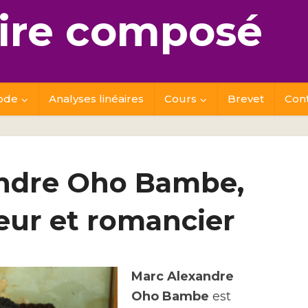
re composé
ode
Analyses linéaires
Cours
Brevet
Con
ndre Oho Bambe,
eur et romancier
Marc Alexandre
Oho Bambe
est