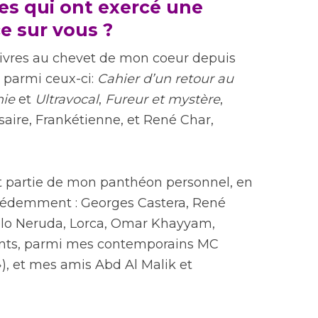
res qui ont exercé une
e sur vous ?
ivres au chevet de mon coeur depuis
, parmi ceux-ci:
Cahier d’un retour au
nie
et
Ultravocal
,
Fureur et mystère
,
aire, Frankétienne, et René Char,
nt partie de mon panthéon personnel, en
cédemment : Georges Castera, René
blo Neruda, Lorca, Omar Khayyam,
ents, parmi mes contemporains MC
»), et mes amis Abd Al Malik et