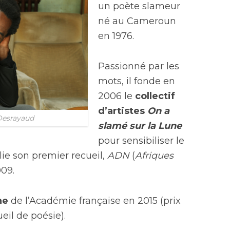
un poète slameur
né au Cameroun
en 1976.
Passionné par les
mots, il fonde en
2006 le
collectif
d’artistes
On a
 Desrayaud
slamé sur la Lune
pour sensibiliser le
blie son premier recueil,
ADN
(
Afriques
009.
ne
de l’Académie française en 2015 (prix
eil de poésie).