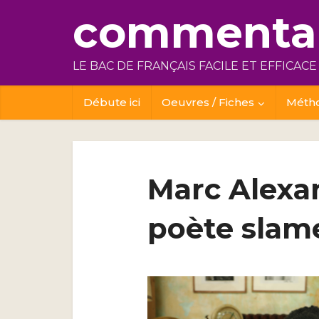
commentai
LE BAC DE FRANÇAIS FACILE ET EFFICACE
Débute ici
Oeuvres / Fiches
Méth
Marc Alexa
poète slam