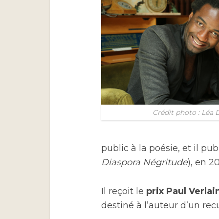
Crédit photo : Léa
public à la poésie, et il pu
Diaspora Négritude
), en 2
Il reçoit le
prix Paul Verlai
destiné à l’auteur d’un recu