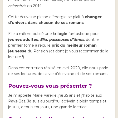
de son premier roman
Ma vie, mon ex et autres
calamités
en 2014.
Cette écrivaine pleine d’énergie se plaît à
changer
d’univers dans chacun de ses romans
.
Elle a même publié une
trilogie
fantastique pour
jeunes adultes
,
Elia, passeuses d’âmes
, dont le
premier tome a reçu le
prix du meilleur roman
jeunesse
du Parisien (et dont je vous recommande la
lecture !).
Dans cet entretien réalisé en avril 2020, elle nous parle
de ses lectures, de sa vie d’écrivaine et de ses romans.
Pouvez-vous vous présenter ?
Je m’appelle
Marie
Vareille, j’ai 35 ans et j’habite aux
Pays-Bas. Je suis aujourd’hui écrivain à plein temps et
je suis, depuis toujours, une grande lectrice.