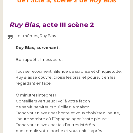
de l’acte 3, scène 2 de
Ruy Blas
Ruy Blas
, acte III scène 2
Les mêmes, Ruy Blas.
Ruy Blas, survenant.
Bon appétit ! messieurs ! –
Tous se retournent. Silence de surprise et d’inquiétude.
Ruy Blas se couvre, croise les bras, et poursuit en les
regardant en face.
Ô ministres intègres !
Conseillers vertueux ! Voilà votre façon
de servir, serviteurs qui pillez la maison !
Donc vous n’avez pas honte et vous choisissez l’heure,
l’heure sombre où l’Espagne agonisante pleure !
Donc vous n’avez pas ici d’autres intérêts
que remplir votre poche et vous enfuir après !