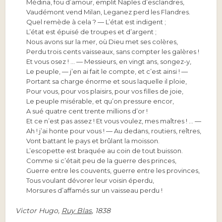
Médina, fou d’amour, emplit Naples d’esclandres,
Vaudémont vend Milan, Leganez perd les Flandres.
Quel remède à cela ? — L’état est indigent ;
L’état est épuisé de troupes et d’argent ;
Nous avons sur la mer, où Dieu met ses colères,
Perdu trois cents vaisseaux, sans compter les galères !
Et vous osez ! … — Messieurs, en vingt ans, songez-y,
Le peuple, — j’en ai fait le compte, et c’est ainsi ! —
Portant sa charge énorme et sous laquelle il ploie,
Pour vous, pour vos plaisirs, pour vos filles de joie,
Le peuple misérable, et qu’on pressure encor,
A sué quatre cent trente millions d’or !
Et ce n’est pas assez ! Et vous voulez, mes maîtres ! … —
Ah ! j’ai honte pour vous ! — Au dedans, routiers, reîtres,
Vont battant le pays et brûlant la moisson.
L’escopette est braquée au coin de tout buisson.
Comme si c’était peu de la guerre des princes,
Guerre entre les couvents, guerre entre les provinces,
Tous voulant dévorer leur voisin éperdu,
Morsures d’affamés sur un vaisseau perdu !
Victor Hugo,
Ruy Blas
,
1838