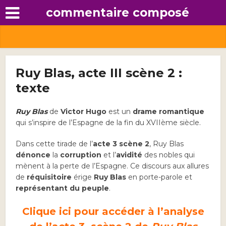
commentaire composé
Ruy Blas, acte III scène 2 :
texte
Ruy Blas
de
Victor Hugo
est un
drame romantique
qui s’inspire de l’Espagne de la fin du XVIIème siècle.
Dans cette tirade de l’
acte 3 scène 2
, Ruy Blas
dénonce
la
corruption
et l’
avidité
des nobles qui
mènent à la perte de l’Espagne. Ce discours aux allures
de
réquisitoire
érige
Ruy Blas
en porte-parole et
représentant du peuple
.
Clique ici pour accéder à l’
analyse