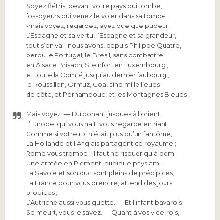
Soyez flétris, devant votre pays qui tombe,
fossoyeurs qui venez le voler dans sa tombe !
-mais voyez, regardez, ayez quelque pudeur.
L’Espagne et sa vertu, l’Espagne et sa grandeur,
tout s’en va. -nous avons, depuis Philippe Quatre,
perdu le Portugal, le Brésil, sans combattre ;
en Alsace Brisach, Steinfort en Luxembourg ;
et toute la Comté jusqu’au dernier faubourg ;
le Roussillon, Ormuz, Goa, cinq mille lieues
de côte, et Pernambouc, et les Montagnes Bleues !
Mais voyez. — Du ponant jusques à l’orient,
L’Europe, qui vous hait, vous regarde en riant.
Comme si votre roi n’était plus qu’un fantôme,
La Hollande et l’Anglais partagent ce royaume ;
Rome vous trompe ; il faut ne risquer qu’à demi
Une armée en Piémont, quoique pays ami ;
La Savoie et son duc sont pleins de précipices;
La France pour vous prendre, attend des jours
propices ;
L’Autriche aussi vous guette. — Et l’infant bavarois
Se meurt, vous le savez. — Quant à vos vice-rois,