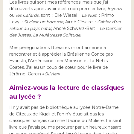
Les livres qui sont mes références, mais que j’ai
découverts après avoir écrit mon premier livre,
Inyenzi
ou
les Cafards
, sont : Elie Wiesel :
La Nuit
; Primo
Levy :
Si c’est un homme
, Aimé Césaire :
Cahier d’un
retour au pays natal
, André Schwarz-Bart :
Le Dernier
des Justes
,
La Mulâtresse Solitude
.
Mes pérégrinations littéraires m’ont amenée à
rencontrer et à apprécier la Brésilienne Conceiçao
Evaristo, l’Américaine Toni Morrison et Ta-Nehisi
Coates. J’ai eu un coup de cœur pour le livre de
Jérôme Garcin «
Olivier
» .
Aimiez-vous la lecture de classiques
au lycée ?
Il n’y avait pas de bibliothèque au lycée Notre-Dame
de Citeaux de Kigali et l’on n’y étudiait pas les
classiques français comme Racine ou Molière. Le seul
livre que j’avais pu me procurer par un heureux hasard,
un jeune coopérant l’ayant laissé trainer dans la salle