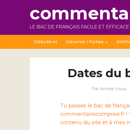
commentai
LE BAC DE FRANÇAIS FACILE ET EFFICACE
Débute ici
Oeuvres / Fiches
Méth
Dates du b
Par
Amélie Vioux
Tu passes le bac de franç
commentairecompose.fr ! T
contenu du site et à mes m