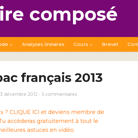
re composé
ode
Analyses linéaires
Cours
Brevet
Con
ac français 2013
3 décembre 2012
5 commentaires
ais ? CLIQUE ICI et deviens membre de
u accèderas gratuitement à tout le
eilleures astuces en vidéo.