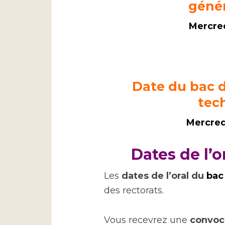
généra
Mercred
Date du bac de
tec
Mercredi
Dates de l’o
Les
dates de l’oral du
bac
des rectorats.
Vous recevrez une
convoc