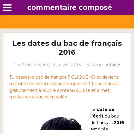
commentaire composé
Les dates du bac de français
2016
Par
Amélie Vioux
3 janvier 2016
13 commentaires
Tu passes le bac de français ? CLIQUE ICI et deviens
membre de commentairecompose.fr ! Tu accèderas
gratuitement à tout le contenu du site et à mes
meilleures astuces en vidéo.
La
date de
l’écrit
du
bac
de français
2016
est fixée.