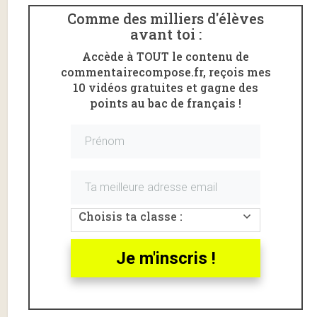
Comme des milliers d'élèves
Elle est
avant toi :
identique pour
toutes les
Accède à TOUT le contenu de
séries
commentairecompose.fr, reçois mes
(générales et
10 vidéos gratuites et gagne des
technologiques)
points au bac de français !
Quant à la date
des
oraux…
Attention
!
Préparez-vous à
plusieurs
éventualités
.
Choisis ta classe :
Je vous
explique tout.
Je m'inscris !
DEVIENS