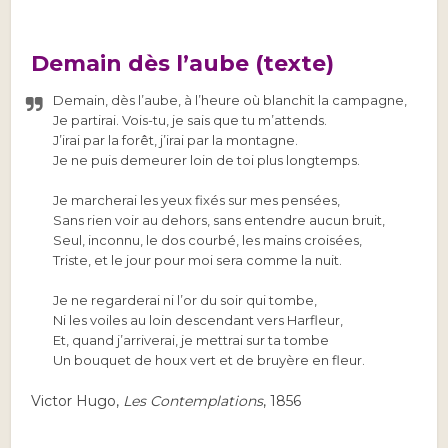
Demain dès l’aube (texte)
Demain, dès l’aube, à l’heure où blanchit la campagne,
Je partirai. Vois-tu, je sais que tu m’attends.
J’irai par la forêt, j’irai par la montagne.
Je ne puis demeurer loin de toi plus longtemps.
Je marcherai les yeux fixés sur mes pensées,
Sans rien voir au dehors, sans entendre aucun bruit,
Seul, inconnu, le dos courbé, les mains croisées,
Triste, et le jour pour moi sera comme la nuit.
Je ne regarderai ni l’or du soir qui tombe,
Ni les voiles au loin descendant vers Harfleur,
Et, quand j’arriverai, je mettrai sur ta tombe
Un bouquet de houx vert et de bruyère en fleur.
Victor Hugo,
Les Contemplations
, 1856