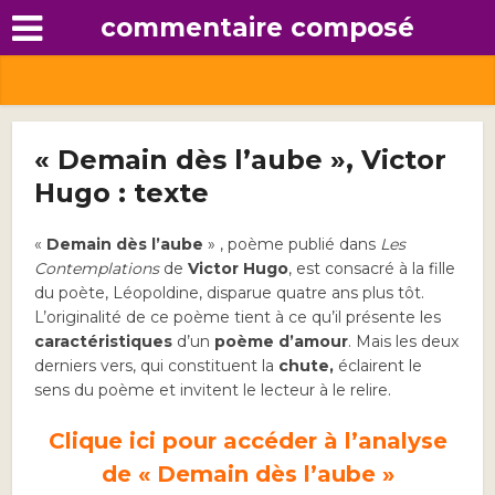
commentaire composé
« Demain dès l’aube », Victor
Hugo : texte
«
Demain dès l’aube
» , poème publié dans
Les
Contemplations
de
Victor Hugo
, est consacré à la fille
du poète, Léopoldine, disparue quatre ans plus tôt.
L’originalité de ce poème tient à ce qu’il présente les
caractéristiques
d’un
poème d’amour
. Mais les deux
derniers vers, qui constituent la
chute,
éclairent le
sens du poème et invitent le lecteur à le relire.
Clique ici pour accéder à l’analyse
de « Demain dès l’aube »