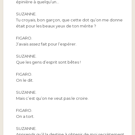
épinière à quelqu’un…
SUZANNE.
Tu croyais, bon garçon, que cette dot qu’on me donne
était pour les beaux yeux de ton mérite ?
FIGARO.
J’avais assez fait pour l’espérer.
SUZANNE.
Que les gens d’esprit sont bêtes !
FIGARO.
On le dit.
SUZANNE.
Mais c’est qu’on ne veut pas le croire.
FIGARO.
On a tort.
SUZANNE.
Apprends qu’il la destine à obtenir de moi secrètement