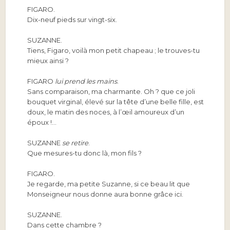
FIGARO.
Dix-neuf pieds sur vingt-six.
SUZANNE.
Tiens, Figaro, voilà mon petit chapeau ; le trouves-tu
mieux ainsi ?
FIGARO
lui prend les mains
.
Sans comparaison, ma charmante. Oh ? que ce joli
bouquet virginal, élevé sur la tête d’une belle fille, est
doux, le matin des noces, à l’œil amoureux d’un
époux !…
SUZANNE
se retire
.
Que mesures-tu donc là, mon fils ?
FIGARO.
Je regarde, ma petite Suzanne, si ce beau lit que
Monseigneur nous donne aura bonne grâce ici.
SUZANNE.
Dans cette chambre ?