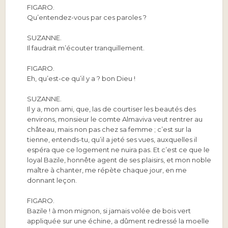
FIGARO.
Qu’entendez-vous par ces paroles ?
SUZANNE.
Il faudrait m’écouter tranquillement.
FIGARO.
Eh, qu’est-ce qu’il y a ? bon Dieu !
SUZANNE.
Il y a, mon ami, que, las de courtiser les beautés des
environs, monsieur le comte Almaviva veut rentrer au
château, mais non pas chez sa femme ; c’est sur la
tienne, entends-tu, qu’il a jeté ses vues, auxquelles il
espéra que ce logement ne nuira pas. Et c’est ce que le
loyal Bazile, honnête agent de ses plaisirs, et mon noble
maître à chanter, me répète chaque jour, en me
donnant leçon.
FIGARO.
Bazile ! à mon mignon, si jamais volée de bois vert
appliquée sur une échine, a dûment redressé la moelle