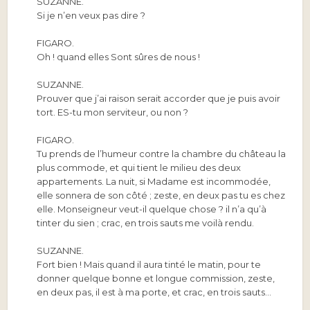
SUZANNE.
Si je n’en veux pas dire ?
FIGARO.
Oh ! quand elles Sont sûres de nous !
SUZANNE.
Prouver que j’ai raison serait accorder que je puis avoir
tort. ES-tu mon serviteur, ou non ?
FIGARO.
Tu prends de l’humeur contre la chambre du château la
plus commode, et qui tient le milieu des deux
appartements. La nuit, si Madame est incommodée,
elle sonnera de son côté ; zeste, en deux pas tu es chez
elle. Monseigneur veut-il quelque chose ? il n’a qu’à
tinter du sien ; crac, en trois sauts me voilà rendu.
SUZANNE.
Fort bien ! Mais quand il aura tinté le matin, pour te
donner quelque bonne et longue commission, zeste,
en deux pas, il est à ma porte, et crac, en trois sauts…