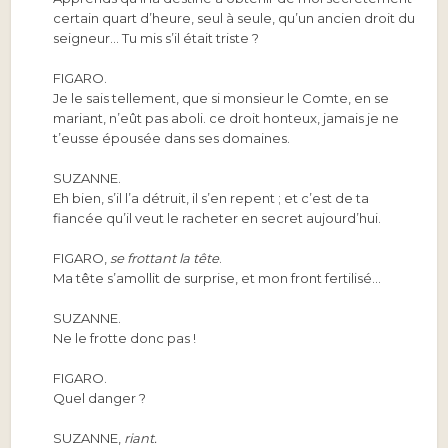
certain quart d’heure, seul à seule, qu’un ancien droit du
seigneur… Tu mis s’il était triste ?
FIGARO.
Je le sais tellement, que si monsieur le Comte, en se
mariant, n’eût pas aboli. ce droit honteux, jamais je ne
t’eusse épousée dans ses domaines.
SUZANNE.
Eh bien, s’il l’a détruit, il s’en repent ; et c’est de ta
fiancée qu’il veut le racheter en secret aujourd’hui.
FIGARO,
se frottant la tête
.
Ma tête s’amollit de surprise, et mon front fertilisé…
SUZANNE.
Ne le frotte donc pas !
FIGARO.
Quel danger ?
SUZANNE,
riant.