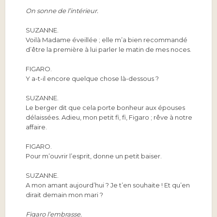
On sonne de l’intérieur.
SUZANNE.
Voilà Madame éveillée ; elle m’a bien recommandé
d’être la première à lui parler le matin de mes noces.
FIGARO.
Y a-t-il encore quelque chose là-dessous ?
SUZANNE.
Le berger dit que cela porte bonheur aux épouses
délaissées. Adieu, mon petit fi, fi, Figaro ; rêve à notre
affaire.
FIGARO.
Pour m’ouvrir l’esprit, donne un petit baiser.
SUZANNE.
A mon amant aujourd’hui ? Je t’en souhaite ! Et qu’en
dirait demain mon mari ?
Figaro l’embrasse.