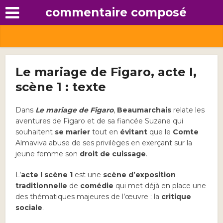
commentaire composé
Le mariage de Figaro, acte I,
scène 1 : texte
Dans
Le mariage de Figaro
,
Beaumarchais
relate les
aventures de Figaro et de sa fiancée Suzane qui
souhaitent
se marier
tout en
évitant
que le
Comte
Almaviva abuse de ses privilèges en exerçant sur la
jeune femme son
droit de cuissage
.
L’
acte I scène 1
est une
scène d’exposition
traditionnelle
de
comédie
qui met déjà en place une
des thématiques majeures de l’œuvre : la
critique
sociale
.