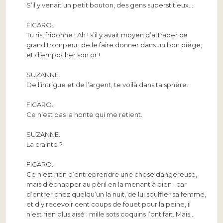
S’il y venait un petit bouton, des gens superstitieux…
FIGARO.
Tu ris, friponne ! Ah ! s’il y avait moyen d’attraper ce
grand trompeur, de le faire donner dans un bon piège,
et d’empocher son or !
SUZANNE.
De l’intrigue et de l’argent, te voilà dans ta sphère.
FIGARO.
Ce n’est pas la honte qui me retient.
SUZANNE.
La crainte ?
FIGARO.
Ce n’est rien d’entreprendre une chose dangereuse,
mais d’échapper au péril en la menant à bien : car
d’entrer chez quelqu’un la nuit, de lui souffler sa femme,
et d’y recevoir cent coups de fouet pour la peine, il
n’est rien plus aisé ; mille sots coquins l’ont fait. Mais…