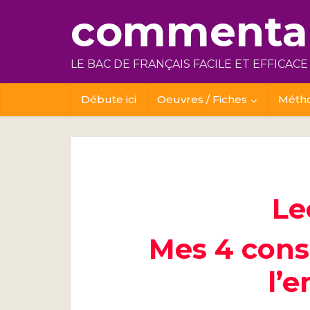
commentai
LE BAC DE FRANÇAIS FACILE ET EFFICACE
Débute ici
Oeuvres / Fiches
Méth
Le
Mes 4 conse
l’e