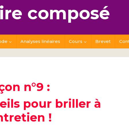
re composé
ode
Analyses linéaires
Cours
Brevet
Con
çon n°9 :
ils pour briller à
ntretien !