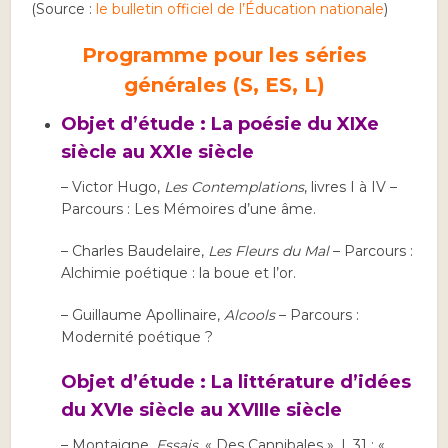
(Source :
le bulletin officiel de l’Éducation nationale
)
Programme pour les séries
générales (S, ES, L)
Objet d’étude : La poésie du XIXe
siècle au XXIe siècle
– Victor Hugo,
Les Contemplations
, livres I à IV –
Parcours : Les Mémoires d’une âme.
– Charles Baudelaire,
Les Fleurs du Mal
– Parcours :
Alchimie poétique : la boue et l’or.
– Guillaume Apollinaire,
Alcools
– Parcours :
Modernité poétique ?
Objet d’étude : La littérature d’idées
du XVIe siècle au XVIIIe siècle
– Montaigne,
Essais
, « Des Cannibales », I, 31 ; «