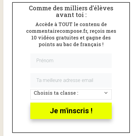
Comme des milliers d'élèves
avant toi :
Accède à TOUT le contenu de
commentairecompose.fr, reçois mes
10 vidéos gratuites et gagne des
points au bac de français !
Tu passes le bac de français en
2014 ? Découvre :
♦
La méthode du commentaire composé
♦
La méthode pour l’oral de français
♦
La liste de mes commentaires rédigés
Choisis ta classe :
Et surtout, n’oublie pas de t’inscrire
à ma formation en vidéo dans le
Je m'inscris !
formulaire ci-dessous (c’est
entièrement gratuit ! ) :