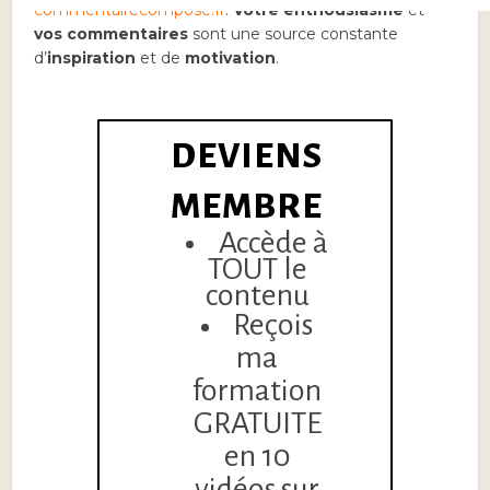
commentairecompose.fr
.
Votre enthousiasme
et
vos commentaires
sont une source constante
d’
inspiration
et de
motivation
.
DEVIENS
MEMBRE
Accède à
TOUT le
contenu
Reçois
ma
formation
GRATUITE
en 10
vidéos sur