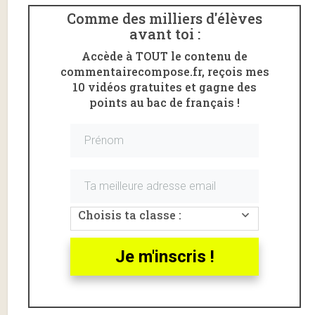
pour
réviser son bac
sur internet ?
Comme des milliers d'élèves
Je remercie l’équipe de TF1 d’avoir
choisi mon site
avant toi :
pour
documenter
son
reportage
.
Accède à TOUT le contenu de
Sur quels sites réviser son bac de
commentairecompose.fr, reçois mes
10 vidéos gratuites et gagne des
français ?
points au bac de français !
Choisis ta classe :
Je m'inscris !
J’en profite pour
vous remercier
de venir si
nombreux
réviser votre
bac de français
sur