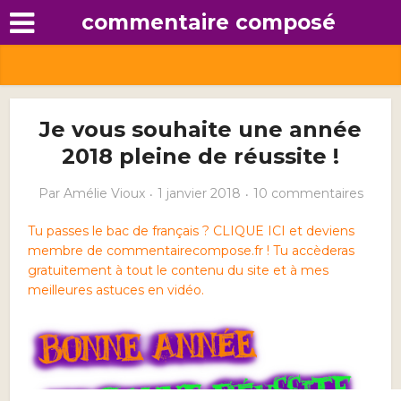
commentaire composé
Je vous souhaite une année
2018 pleine de réussite !
Par
Amélie Vioux
1 janvier 2018
10 commentaires
Tu passes le bac de français ? CLIQUE ICI et deviens
membre de commentairecompose.fr ! Tu accèderas
gratuitement à tout le contenu du site et à mes
meilleures astuces en vidéo.