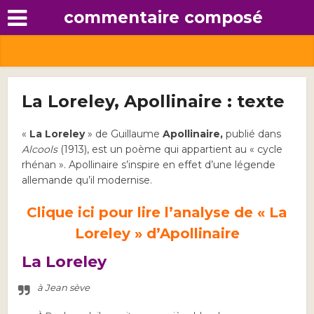
commentaire composé
La Loreley, Apollinaire : texte
«
La Loreley
» de Guillaume
Apollinaire,
publié dans
Alcools
(1913), est un poème qui appartient au « cycle
rhénan ». Apollinaire s’inspire en effet d’une légende
allemande qu’il modernise.
Clique ici pour lire l’analyse de « La
Loreley » d’Apollinaire
La Loreley
à Jean sève