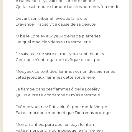
À Bacharach il y avait une sorcière blonde
Qui laissait mourir d’amour tous les hommes à la ronde
Devant son tribunal l’évêque la fit citer
D’avance il l’absolvit à cause de sa beauté
Ô belle Loreley aux yeux pleins de pierreries
De quel magicien tiens-tu ta sorcellerie
Je suis lasse de vivre et mes yeux sont maudits
Ceux qui m’ont regardée évêque en ont péri
Mes yeux ce sont des flammes et non des pierreries
Jetez jetez aux flammes cette sorcellerie
Je flambe dans ces flammes ô belle Loreley
Qu’un autre te condamne tu m’as ensorcelé
Evêque vous riez Priez plutôt pour moi la Vierge
Faites-moi donc mourir et que Dieu vous protège
Mon amant est parti pour un pays lointain
Faites-moi donc mourir puisque je n’aime rien