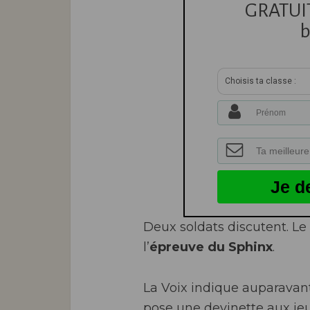
GRATUITE
b
Choisis ta classe :
Je d
Deux soldats discutent. Le 
l’
épreuve du Sphinx
.
La Voix indique auparavant
pose une devinette aux jeu