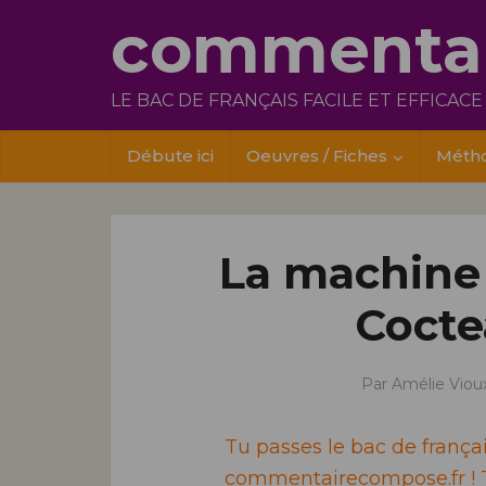
commentai
LE BAC DE FRANÇAIS FACILE ET EFFICACE
Débute ici
Oeuvres / Fiches
Méth
La machine 
Cocte
Par
Amélie Viou
Tu passes le bac de franç
commentairecompose.fr ! T