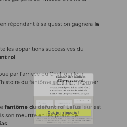
x en répondant à sa question gagnera
la
Comme des milliers
e les apparitions successives du
d'élèves avant toi :
nt roi
.
Accède
GRATUITEMENT
à
TOUT
mo
contenu (analyses, fiches, méthodes...
ue par l’arrivée du Chef, qui leur
+ Reçois mes
10 vidéos
de méthode
’histoire du fantôme sans l’en informer
ESSENTIELLES
pour ton bac français
Ta classe :
le
fantôme du défunt roi Laïus
leur est
is son meurtre en les priant de
ias
.