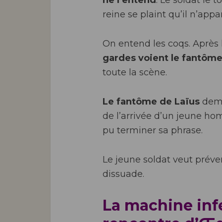
ne l’entend
. Le soldat le 
reine se plaint qu’il n’appa
On entend les coqs. Après l
gardes voient le fantôm
toute la scène.
Le fantôme de Laïus
dema
de l’arrivée d’un jeune h
pu terminer sa phrase.
Le jeune soldat veut prév
dissuade.
La machine infe