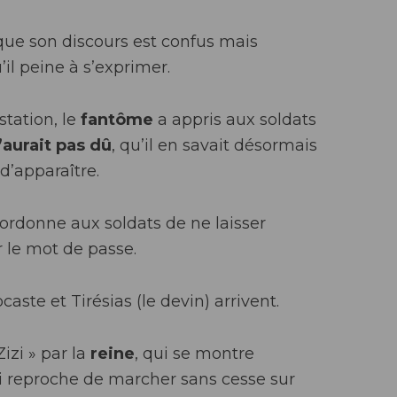
Oui, je m'inscris !
sque son discours est confus mais
 Inscris-toi avec une adresse email que tu vérifies souvent ou tu ne recevras pa
il peine à s’exprimer.
onseils à temps et ton inscription ne servira à rien !
Ton adresse email rest
secrète
. Ce n'est que moi (Amélie) qui t'écrirai.
tation, le
fantôme
a appris aux soldats
n’aurait pas dû
, qu’il en savait désormais
 d’apparaître.
f ordonne aux soldats de ne laisser
 le mot de passe.
caste et Tirésias (le devin) arrivent.
zi » par la
reine
, qui se montre
lui reproche de marcher sans cesse sur