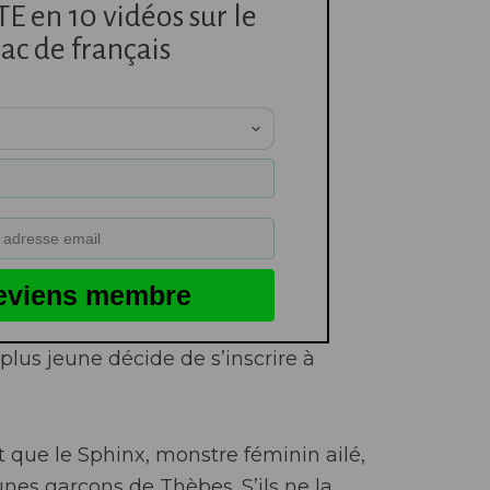
 en 10 vidéos sur le
ac de français
eviens membre
plus jeune décide de s’inscrire à
 que le Sphinx, monstre féminin ailé,
nes garçons de Thèbes. S’ils ne la