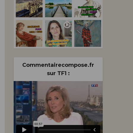
s mes
e
Commentairecompose.fr
sur TF1 :