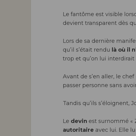
Le fantôme est visible lor
PS :
devient transparent dès qu’
c
Lors de sa dernière manifes
qu’il s’était rendu
là où il 
trop et qu’on lui interdirait
Avant de s’en aller, le che
passer personne sans avoir
Tandis qu’ils s’éloignent, Jo
Le
devin
est surnommé « Zi
autoritaire
avec lui. Elle 