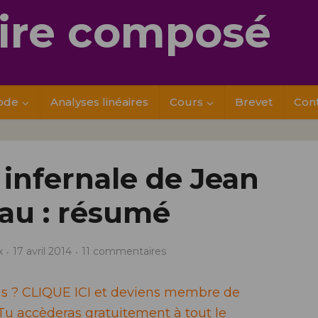
re composé
ode
Analyses linéaires
Cours
Brevet
Con
infernale de Jean
au : résumé
x
17 avril 2014
11 commentaires
ais ? CLIQUE ICI et deviens membre de
u accèderas gratuitement à tout le