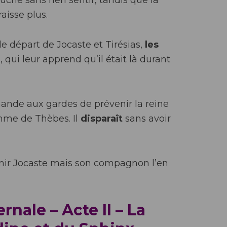
touche sans rien sentir, tandis que la
raisse plus.
e départ de Jocaste et Tirésias,
les
e
, qui leur apprend qu’il était là durant
nde aux gardes de prévenir la reine
omme de Thèbes. Il
disparaît
sans avoir
enir Jocaste mais son compagnon l’en
rnale – Acte II – La