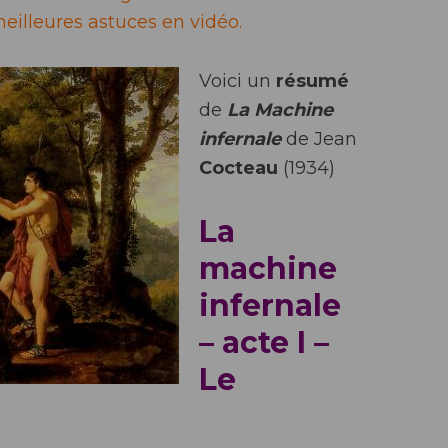
eilleures astuces en vidéo.
Voici un
résumé
de
La Machine
infernale
de Jean
Cocteau
(1934)
La
machine
infernale
– acte I –
Le