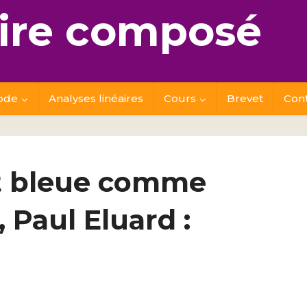
re composé
ode
Analyses linéaires
Cours
Brevet
Con
st bleue comme
 Paul Eluard :