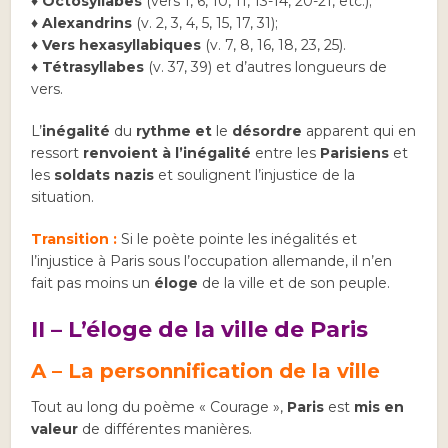
♦
Octosyllabes
(vers 1, 6, 10, 11, 13-14, 20-21, etc.);
♦ Alexandrins
(v. 2, 3, 4, 5, 15, 17, 31);
♦
Vers
hexasyllabiques
(v. 7, 8, 16, 18, 23, 25).
♦
Tétrasyllabes
(v. 37, 39) et d’autres longueurs de
vers.
L’
inégalité
du
rythme et
le
désordre
apparent qui en
ressort
renvoient à l’inégalité
entre les
Parisiens
et
les
soldats nazis
et soulignent l’injustice de la
situation.
Transition :
Si le poète pointe les inégalités et
l’injustice à Paris sous l’occupation allemande, il n’en
fait pas moins un
éloge
de la ville et de son peuple.
II – L’éloge de la ville de Paris
A – La personnification de la ville
Tout au long du poème « Courage »,
Paris
est
mis en
valeur
de différentes manières.