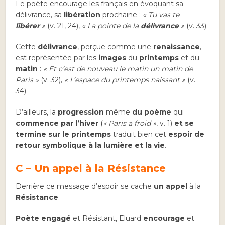
Le poète encourage les français en évoquant sa
délivrance, sa
libération
prochaine :
« Tu vas te
libérer
»
(v. 21, 24),
« La pointe de la
délivrance
»
(v. 33).
Cette
délivrance
, perçue comme une
renaissance
,
est représentée par les
images
du
printemps
et du
matin
:
« Et c’est de nouveau le matin un matin de
Paris »
(v. 32),
« L’espace du printemps naissant »
(v.
34).
D’ailleurs, la
progression
même
du poème
qui
commence par l’hiver
(
« Paris a froid »
, v. 1)
et se
termine sur le printemps
traduit bien cet
espoir de
retour symbolique à la lumière et la vie
.
C – Un appel à la Résistance
Derrière ce message d’espoir se cache
un appel
à la
Résistance
.
Poète engagé
et Résistant, Eluard
encourage
et