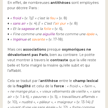
En effet, de nombreuses
antithèses
sont employées
pour décrire Paris :
♦ «
froid
»
(v. 1)//
« c’est le
feu
»
(v. 8)
♦
«
sans air
»
(v. 4) //
« C’est l’
air pur
»
(v. 8)
♦
« Et la
sagesse
et la
folie
»
(v. 6),
♦
« Fine comme une
aiguille
forte comme une
épée
»
,
♦
«
Ingénue
et
savante
»
(v. 17-18).
Mais ces
associations
presque
oxymoriques
ne
dévalorisent pas Paris
, bien au contraire. Le poète
veut montrer à travers le
contraste
que la ville reste
belle et forte malgré la misère qu’elle subit et qui
l’affaiblit.
Cela se traduit par l’
antithèse
entre le
champ lexical
de la
fragilité
et celui de la
force
:
« froid »
,
« faim »
,
« ne mange plus »
,
« vieux vêtements de vieille »
,
« sans
air »
(v. 1 à 4),
« pauvres »
(v. 5),
« travailleurs affamés »
(v. 10),
« nudité »
,
« pâleur »
,
« maigreur »
(v. 13-14) //
« vivant d’une vie sans égale »
(v. 12),
« forte comme