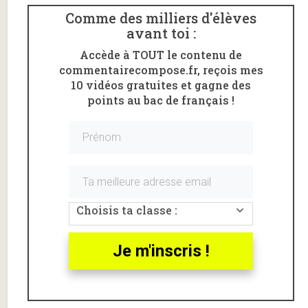
Comme des milliers d'élèves
avant toi :
Accède à TOUT le contenu de
commentairecompose.fr, reçois mes
10 vidéos gratuites et gagne des
points au bac de français !
Choisis ta classe :
Voici un
commentaire
du poème «
Courage
» de
Paul
Eluard
.
Je m'inscris !
Courage, Paul Eluard :
introduction