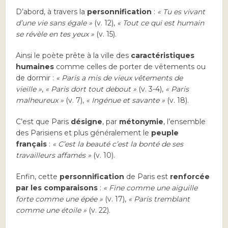
D’abord, à travers la
personnification
:
« Tu es vivant
d’une vie sans égale »
(v. 12),
« Tout ce qui est humain
se révèle en tes yeux »
(v. 15).
Ainsi le poète prête à la ville des
caractéristiques
humaines
comme celles de porter de vêtements ou
de dormir :
« Paris a mis de vieux vêtements de
vieille »
,
« Paris dort tout debout »
(v. 3-4),
« Paris
malheureux »
(v. 7),
« Ingénue et savante »
(v. 18).
C’est que Paris
désigne
, par
métonymie
, l’ensemble
des Parisiens et plus généralement le
peuple
français
:
« C’est la beauté c’est la bonté de ses
travailleurs affamés »
(v. 10).
Enfin, cette
personnification
de Paris est
renforcée
par les comparaisons
:
« Fine comme une aiguille
forte comme une épée »
(v. 17),
« Paris tremblant
comme une étoile »
(v. 22).