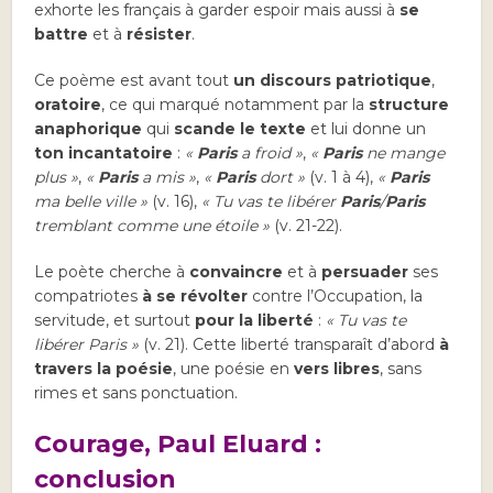
exhorte les français à garder espoir mais aussi à
se
battre
et à
résister
.
Ce poème est avant tout
un discours patriotique
,
oratoire
, ce qui marqué notamment par la
structure
anaphorique
qui
scande le texte
et lui donne un
ton incantatoire
:
«
Paris
a froid »
,
«
Paris
ne mange
plus »
,
«
Paris
a mis »
,
«
Paris
dort »
(v. 1 à 4),
«
Paris
ma belle ville »
(v. 16),
« Tu vas te libérer
Paris
/
Paris
tremblant comme une étoile »
(v. 21-22).
Le poète cherche à
convaincre
et à
persuader
ses
compatriotes
à se révolter
contre l’Occupation, la
servitude, et surtout
pour la liberté
:
« Tu vas te
libérer Paris »
(v. 21). Cette liberté transparaît d’abord
à
travers la poésie
, une poésie en
vers libres
, sans
rimes et sans ponctuation.
Courage, Paul Eluard :
conclusion