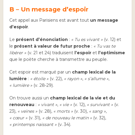
B – Un message d’espoir
Cet appel aux Parisiens est avant tout
un message
d’espoir
.
Le
présent d’énonciation
:
« Tu es vivant »
(v. 12) et
le
présent à valeur de futur proche
:
« Tu vas te
libérer »
(v. 21 et 24) traduisent
l’espoir
et
l’optimisme
que le poète cherche à transmettre au peuple.
Cet espoir est marqué par un
champ lexical de la
lumière
:
« étoile »
(v. 22),
« rayon »
,
« s’allume »
,
« lumière »
(v. 28-29).
On trouve aussi un
champ lexical de la vie et du
renouveau
:
« vivant »
,
« vie »
(v. 12),
« survivant »
(v.
23),
« veines »
(v. 28),
« morts »
(v. 30),
« sang »
,
« cœur »
(v. 31),
« de nouveau le matin »
(v. 32),
« printemps naissant »
(v. 34).