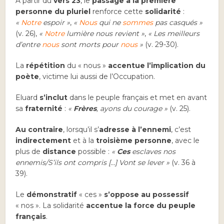
A partir du
vers 23
, le
passage à la première
personne du pluriel
renforce cette
solidarité
:
«
Notre
espoir »
,
«
Nous
qui ne
sommes
pas casqués »
(v. 26),
«
Notre
lumière nous revient »
,
« Les meilleurs
d’entre
nous
sont morts pour
nous
»
(v. 29-30).
La
répétition
du « nous »
accentue l’implication
du
poète
, victime lui aussi de l’Occupation.
Eluard
s’inclut
dans le peuple français et met en avant
sa
fraternité
:
«
Frères
, ayons du courage »
(v. 25).
Au contraire
, lorsqu’il s’
adresse à l’ennemi
, c’est
indirectement
et à la
troisième personne
, avec le
plus de
distance
possible :
«
Ces
esclaves nos
ennemis/S’ils ont compris […] Vont se lever »
(v. 36 à
39).
Le
démonstratif
« ces »
s’oppose au possessif
« nos ». La solidarité
accentue la force du peuple
français
.