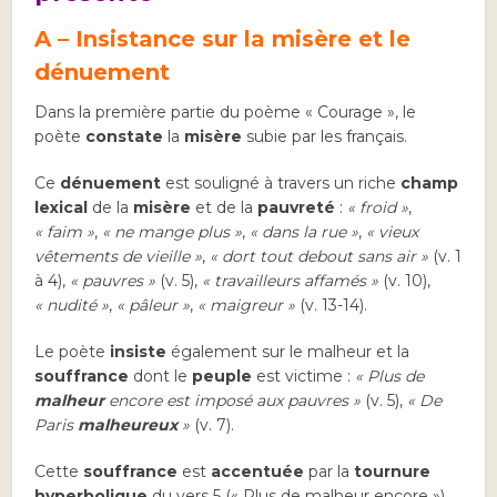
A – Insistance sur la misère et le
dénuement
Dans la première partie du poème « Courage », le
poète
constate
la
misère
subie par les français.
Ce
dénuement
est souligné à travers un riche
champ
lexical
de la
misère
et de la
pauvreté
:
« froid »
,
« faim »
,
« ne mange plus »
,
« dans la rue »
,
« vieux
vêtements de vieille »
,
« dort tout debout sans air »
(v. 1
à 4),
« pauvres »
(v. 5),
« travailleurs affamés »
(v. 10),
« nudité »
,
« pâleur »
,
« maigreur »
(v. 13-14).
Le poète
insiste
également sur le malheur et la
souffrance
dont le
peuple
est victime :
« Plus de
malheur
encore est imposé aux pauvres »
(v. 5),
« De
Paris
malheureux
»
(v. 7).
Cette
souffrance
est
accentuée
par la
tournure
hyperbolique
du vers 5 (« Plus de malheur encore »)