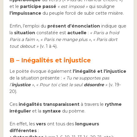
et le
participe passé
« est imposé »
qui souligne
l’impuissance
du peuple forcé de subir cette misère.
Enfin, l’emploi du
présent d’énonciation
indique que
la
situation
constatée est
actuelle
:
« Paris a froid
Paris a faim »
,
« Paris ne mange plus »
,
« Paris dort
tout debout »
(v. 1 à 4).
B – Inégalités et injustice
Le poète évoque également
l’inégalité et l’injustice
de la situation présente :
« Tu ne supportes pas
l’
injustice
»
,
« Pour toi c’est le seul
désordre
»
(v. 19-
20).
Ces
inégalités
transparaissent
à travers le
rythme
irrégulier
et la
syntaxe
du poème.
En effet, les
vers
ont tous des
longueurs
différentes
: