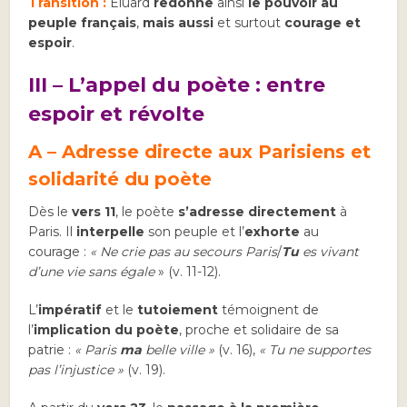
Transition :
Eluard
redonne
ainsi
le pouvoir au
peuple français
,
mais aussi
et surtout
courage et
espoir
.
III – L’appel du poète : entre
espoir et révolte
A – Adresse directe aux Parisiens et
solidarité du poète
Dès le
vers 11
, le poète
s’adresse directement
à
Paris. Il
interpelle
son peuple et l’
exhorte
au
courage :
« Ne crie pas au secours Paris
/
Tu
es vivant
d’une vie sans égale
» (v. 11-12).
L’
impératif
et le
tutoiement
témoignent de
l’
implication du poète
, proche et solidaire de sa
patrie :
« Paris
ma
belle ville »
(v. 16),
« Tu ne supportes
pas l’injustice »
(v. 19).