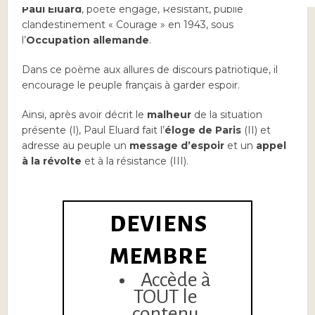
Paul Eluard
, poète engagé, Résistant, publie
clandestinement « Courage » en 1943, sous
l’
Occupation allemande
.
Dans ce poème aux allures de discours patriotique, il
encourage le peuple français à garder espoir.
Ainsi, après avoir décrit le
malheur
de la situation
présente (I), Paul Eluard fait l’
éloge de Paris
(II) et
adresse au peuple un
message d’espoir
et un
appel
à la révolte
et à la résistance (III).
DEVIENS
MEMBRE
Accède à
TOUT le
contenu