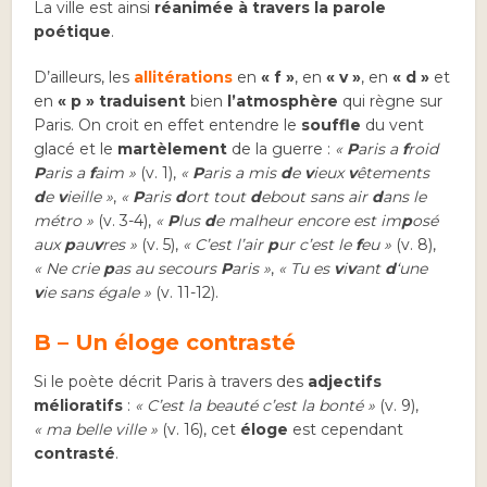
La ville est ainsi
réanimée à travers la parole
poétique
.
D’ailleurs, les
allitérations
en
« f »
, en
« v »
, en
« d »
et
en
« p »
traduisent
bien
l’atmosphère
qui règne sur
Paris. On croit en effet entendre le
souffle
du vent
glacé et le
martèlement
de la guerre :
«
P
aris a
f
roid
P
aris a
f
aim »
(v. 1),
«
P
aris a mis
d
e
v
ieux
v
êtements
d
e
v
ieille »
,
«
P
aris
d
ort tout
d
ebout sans air
d
ans le
métro »
(v. 3-4),
«
P
lus
d
e malheur encore est im
p
osé
aux
p
au
v
res »
(v. 5),
« C’est l’air
p
ur c’est le
f
eu »
(v. 8),
« Ne crie
p
as au secours
P
aris »
,
« Tu es
v
i
v
ant
d
‘une
v
ie sans égale »
(v. 11-12).
B – Un éloge contrasté
Si le poète décrit Paris à travers des
adjectifs
mélioratifs
:
« C’est la beauté c’est la bonté »
(v. 9),
« ma belle ville »
(v. 16), cet
éloge
est cependant
contrasté
.