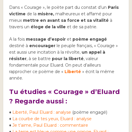
Dans « Courage », le poète part du constat d’un
Paris
victime
de la
misère,
malheureux et affamé pour
mieux
mettre en avant sa force et sa vitalité
à
travers un
éloge de la ville
et de sa patrie.
A la fois
message d’espoir
et
poème engagé
destiné à
encourager
le peuple français, « Courage »
est aussi une incitation à la révolte,
un appel à
résister
, à se battre
pour la liberté
, valeur
fondamentale pour Eluard. On peut d’ailleurs
rapprocher ce poème de «
Liberté
» écrit la même
année.
Tu étudies « Courage » d’Eluard
? Regarde aussi :
♦
Liberté, Paul Eluard : analyse
(poème engagé)
♦
La courbe de tes yeux, Eluard : analyse
♦
Je t’aime, Paul Eluard : commentaire
♦
La terre est bleue comme une orange, Eluard :