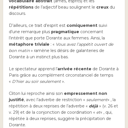
vocabulaire abstrait
(âmes, esprits) et les
répétitions
de l’adjectif beau soulignent le
creux
du
discours.
D’ailleurs, ce trait d’esprit est
comiquement
suivi
d’une remarque plus
pragmatique
concernant
l’intérêt que porte Dorante aux femmes. Ainsi, la
métaphore triviale
: «
Vous avez l’appétit ouvert de
bon matin
» ramène les désirs de galanteries de
Dorante à un instinct plus bas.
Le spectateur apprend l’
arrivée récente
de Dorante à
Paris grâce au complément circonstanciel de temps
«
D’hier au soir seulement
».
Cliton lui reproche ainsi son
empressement non
justifié
, avec l’adverbe de restriction «
seulement
« , la
répétition à deux reprises de l’adverbe «
déjà
» (v. 26 et
v. 29) et de la conjonction de coordination «
et
« , qui,
répétée à deux reprises, suggère la précipitation de
Dorante.