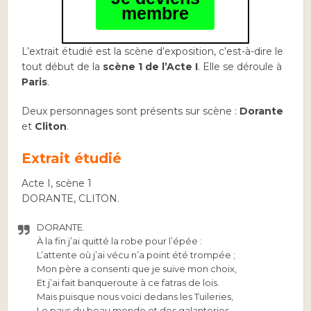
membre
L’extrait étudié est la scène d’exposition, c’est-à-dire le
tout début de la
scène 1 de l’Acte I
. Elle se déroule à
Paris
.
Deux personnages sont présents sur scène :
Dorante
et
Cliton
.
Extrait étudié
Acte I, scène 1
DORANTE, CLITON.
DORANTE.
À la fin j’ai quitté la robe pour l’épée :
L’attente où j’ai vécu n’a point été trompée ;
Mon père a consenti que je suive mon choix,
Et j’ai fait banqueroute à ce fatras de lois.
Mais puisque nous voici dedans les Tuileries,
Le pays du beau monde et des galanteries,