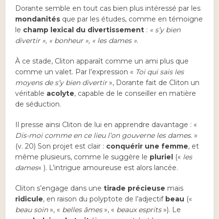
Dorante semble en tout cas bien plus intéressé par les
mondanités
que par les études, comme en témoigne
le
champ lexical du divertissement
:
« s’y bien
divertir », « bonheur », « les dames »
.
À ce stade, Cliton apparaît comme un ami plus que
comme un valet. Par l’expression «
Toi qui sais les
moyens de s’y bien divertir
», Dorante fait de Cliton un
véritable
acolyte
, capable de le conseiller en matière
de séduction.
Il presse ainsi Cliton de lui en apprendre davantage : «
Dis-moi comme en ce lieu l’on gouverne les dames.
»
(v. 20) Son projet est clair :
conquérir une femme
, et
même plusieurs, comme le suggère le
pluriel
(«
les
dames
« ). L’intrigue amoureuse est alors lancée.
Cliton s’engage dans une
tirade précieuse
mais
ridicule
, en raison du polyptote de l’adjectif
beau
(«
beau soin
», «
belles âmes
», «
beaux esprits
»). Le