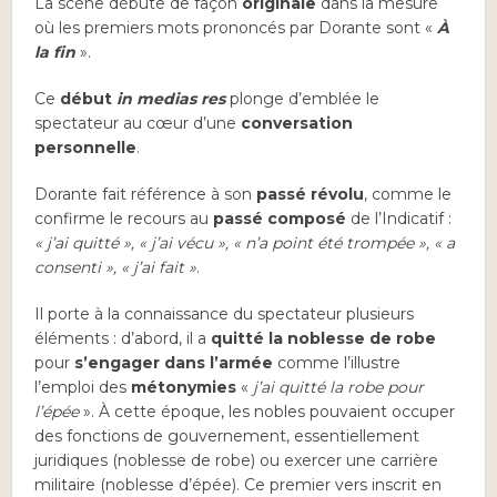
La scène débute de façon
originale
dans la mesure
où les premiers mots prononcés par Dorante sont «
À
la fin
».
Ce
début
in medias res
plonge d’emblée le
spectateur au cœur d’une
conversation
personnelle
.
Dorante fait référence à son
passé révolu
, comme le
confirme le recours au
passé composé
de l’Indicatif :
« j’ai quitté », « j’ai vécu », « n’a point été trompée », « a
consenti », « j’ai fait »
.
Il porte à la connaissance du spectateur plusieurs
éléments : d’abord, il a
quitté la noblesse
de robe
pour
s’engager dans l’armée
comme l’illustre
l’emploi des
métonymies
«
j’ai quitté la robe pour
l’épée
». À cette époque, les nobles pouvaient occuper
des fonctions de gouvernement, essentiellement
juridiques (noblesse de robe) ou exercer une carrière
militaire (noblesse d’épée). Ce premier vers inscrit en