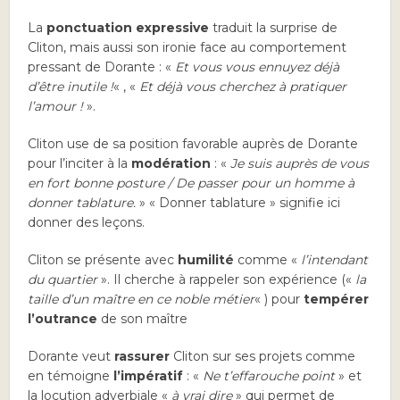
La
ponctuation expressive
traduit la surprise de
Cliton, mais aussi son ironie face au comportement
pressant de Dorante : «
Et vous vous ennuyez déjà
d’être inutile !
« , «
Et déjà vous cherchez à pratiquer
l’amour !
».
Cliton use de sa position favorable auprès de Dorante
pour l’inciter à la
modération
: «
Je suis auprès de vous
en fort bonne posture / De passer pour un homme à
donner tablature.
» « Donner tablature » signifie ici
donner des leçons.
Cliton se présente avec
humilité
comme «
l’intendant
du quartier
». Il cherche à rappeler son expérience («
la
taille d’un maître en ce noble métier
« ) pour
tempérer
l’outrance
de son maître
Dorante veut
rassurer
Cliton sur ses projets comme
en témoigne
l’impératif
: «
Ne t’effarouche point
» et
la locution adverbiale «
à vrai dire
» qui permet de