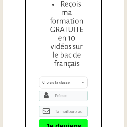
Reçois
ma
formation
GRATUITE
en 10
vidéos sur
le bac de
français
Choisis ta classe :
Je deviens