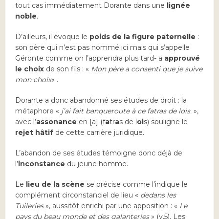
tout cas immédiatement Dorante dans une
lignée
noble
.
D’ailleurs, il évoque le
poids de la figure paternelle
:
son père qui n’est pas nommé ici mais qui s’appelle
Géronte comme on l’apprendra plus tard- a
approuvé
le choix
de son fils : «
Mon père a consenti que je suive
mon choix
« .
Dorante a donc abandonné ses études de droit : la
métaphore «
j’ai fait banqueroute à ce fatras de lois.
»,
avec l’
assonance
en [a] (f
a
tr
a
s de l
oi
s) souligne le
rejet hâtif
de cette carrière juridique.
L’abandon de ses études témoigne donc déjà de
l’
inconstance
du jeune homme.
Le
lieu de la scène
se précise comme l’indique le
complément circonstanciel de lieu «
dedans les
Tuileries
», aussitôt enrichi par une apposition : «
Le
pays du beau monde et des galanteries
» (v.5). Les