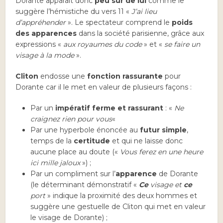
Dorante apparaît donc
peu sûr de lui
comme le
suggère l’hémistiche du vers 11 «
J’ai lieu
d’appréhender
». Le spectateur comprend le
poids
des apparences
dans la société parisienne, grâce aux
expressions «
aux royaumes du code
» et «
se faire un
visage à la mode
».
Cliton
endosse une
fonction rassurante
pour
Dorante car il le met en valeur de plusieurs façons :
Par un
impératif ferme et rassurant
: «
Ne
craignez rien pour vous
«
Par une hyperbole énoncée au
futur simple
,
temps de la
certitude
et qui ne laisse donc
aucune place au doute («
Vous ferez en une heure
ici mille jaloux
») ;
Par un compliment sur l’
apparence
de Dorante
(le déterminant démonstratif «
Ce
visage et
ce
port
» indique la proximité des deux hommes et
suggère une gestuelle de Cliton qui met en valeur
le visage de Dorante) ;