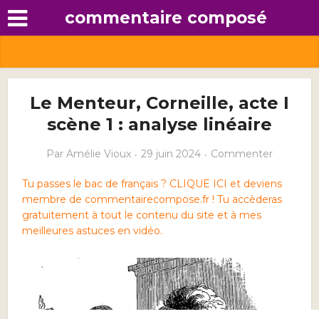
commentaire composé
Le Menteur, Corneille, acte I
scène 1 : analyse linéaire
Par
Amélie Vioux
29 juin 2024
Commenter
Tu passes le bac de français ? CLIQUE ICI et deviens
membre de commentairecompose.fr ! Tu accèderas
gratuitement à tout le contenu du site et à mes
meilleures astuces en vidéo.