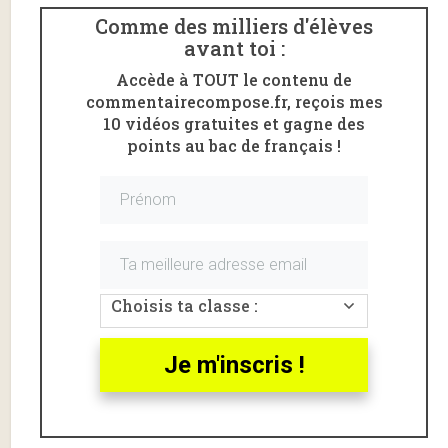
Comme des milliers d'élèves
avant toi :
Accède à TOUT le contenu de
commentairecompose.fr, reçois mes
10 vidéos gratuites et gagne des
points au bac de français !
Choisis ta classe :
Voici une
analyse linéaire
de la
scène d’exposition
de la pièce
Le Menteur
de Pierre
Corneille
.
Je m'inscris !
L’extrait étudié ici en lecture linéaire va du début de la
scène 1 au vers 37 («
Pour me connaître mal, tu prends
mon sens à gauche
»)