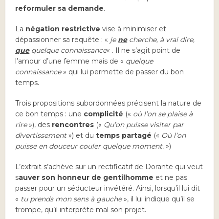
reformuler sa demande
.
La
négation restrictive
vise à minimiser et
dépassionner sa requête : «
je
ne
cherche, à vrai dire,
que
quelque connaissance
« . Il ne s’agit point de
l’amour d’une femme mais de «
quelque
connaissance
» qui lui permette de passer du bon
temps.
Trois propositions subordonnées précisent la nature de
ce bon temps : une
complicité
(«
où l’on se plaise à
rire
»), des
rencontres
(«
Qu’on puisse visiter par
divertissement
») et du
temps partagé
(«
Où l’on
puisse en douceur couler quelque moment.
»)
L’extrait s’achève sur un rectificatif de Dorante qui veut
s
auver son honneur de gentilhomme
et ne pas
passer pour un séducteur invétéré. Ainsi, lorsqu’il lui dit
«
tu prends mon sens à gauche
», il lui indique qu’il se
trompe, qu’il interprète mal son projet.