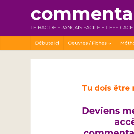
commentai
LE BAC DE FRANÇAIS FACILE ET EFFICACE
Débute ici
Oeuvres / Fiches
Méth
Tu dois être
Deviens m
acc
commentai