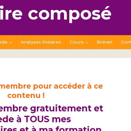
re composé
ode
Analyses linéaires
Cours
Brevet
Con
 membre pour accéder à ce
contenu !
embre gratuitement et
ède à TOUS mes
res et à ma formation