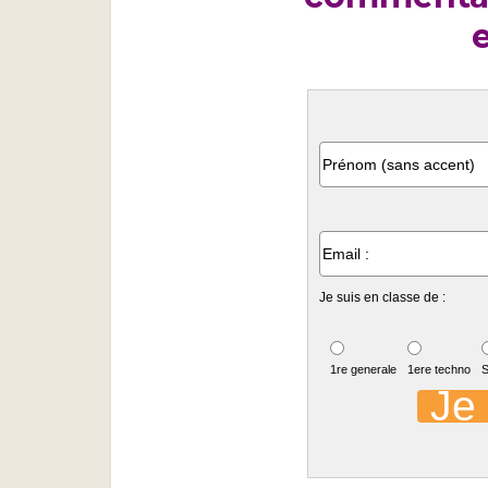
e
Je suis en classe de :
1re generale
1ere techno