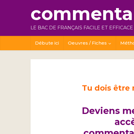
commentai
LE BAC DE FRANÇAIS FACILE ET EFFICACE
Débute ici
Oeuvres / Fiches
Méth
Tu dois être
Deviens m
acc
commentai