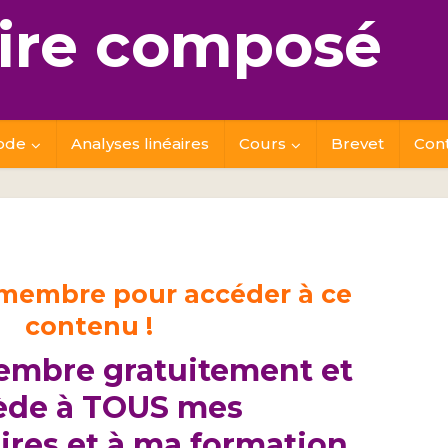
re composé
ode
Analyses linéaires
Cours
Brevet
Con
 membre pour accéder à ce
contenu !
embre gratuitement et
ède à TOUS mes
res et à ma formation