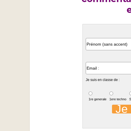
e
Je suis en classe de :
1re generale
1ere techno