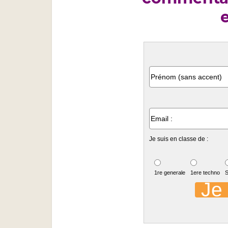
e
Je suis en classe de :
1re generale
1ere techno