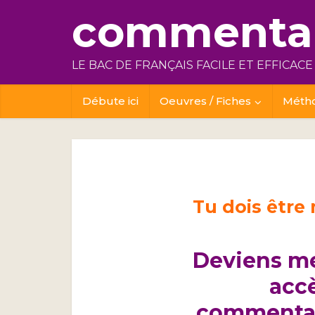
commentai
LE BAC DE FRANÇAIS FACILE ET EFFICACE
Débute ici
Oeuvres / Fiches
Méth
Tu dois être
Deviens m
acc
commentai