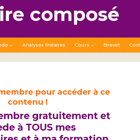
re composé
ode
Analyses linéaires
Cours
Brevet
Con
 membre pour accéder à ce
contenu !
embre gratuitement et
ède à TOUS mes
res et à ma formation