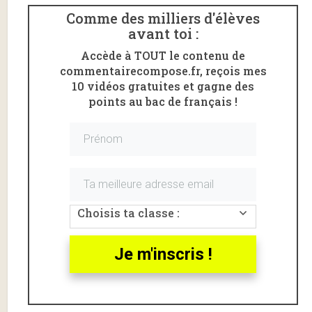
chapitre
Comme des milliers d'élèves
de
Pot-
avant toi :
Bouille
,
roman
Accède à TOUT le contenu de
d’
Émile
commentairecompose.fr, reçois mes
Zola
10 vidéos gratuites et gagne des
publié
points au bac de français !
en 1882.
Pour
compre
ndre les
clés du
parcours
Choisis ta classe :
«
Dévoil
er les
rouage
Je m'inscris !
s de la
société
» au programme du bac de français, consulte
ici ma
fiche de lecture sur Pot-Bouille
.