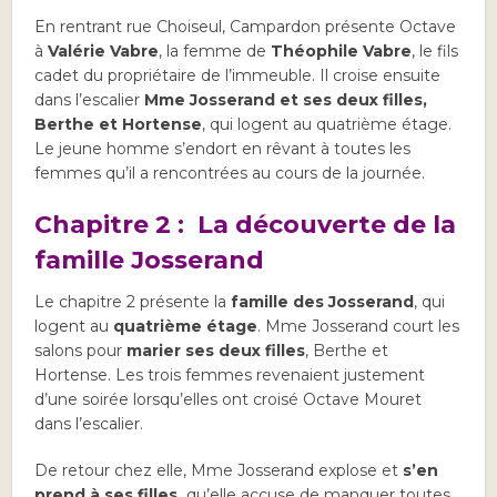
En rentrant rue Choiseul, Campardon présente Octave
à
Valérie Vabre
, la femme de
Théophile Vabre
, le fils
cadet du propriétaire de l’immeuble. Il croise ensuite
dans l’escalier
Mme Josserand et ses deux filles,
Berthe et Hortense
, qui logent au quatrième étage.
Le jeune homme s’endort en rêvant à toutes les
femmes qu’il a rencontrées au cours de la journée.
Chapitre 2 : La découverte de la
famille Josserand
Le chapitre 2 présente la
famille des Josserand
, qui
logent au
quatrième étage
. Mme Josserand court les
salons pour
marier ses deux filles
, Berthe et
Hortense. Les trois femmes revenaient justement
d’une soirée lorsqu’elles ont croisé Octave Mouret
dans l’escalier.
De retour chez elle, Mme Josserand explose et
s’en
prend à ses filles,
qu’elle accuse de manquer toutes