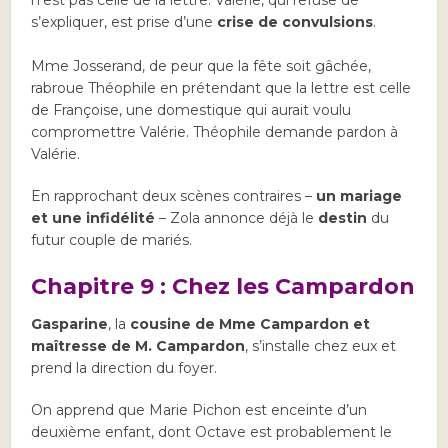
n’est pas celle de la lettre. Valérie, qui refuse de
s’expliquer, est prise d’une
crise de convulsions
.
Mme Josserand, de peur que la fête soit gâchée,
rabroue Théophile en prétendant que la lettre est celle
de Françoise, une domestique qui aurait voulu
compromettre Valérie. Théophile demande pardon à
Valérie.
En rapprochant deux scènes contraires –
un mariage
et une infidélité
– Zola annonce déjà le
destin
du
futur couple de mariés.
Chapitre 9 : Chez les Campardon
Gasparine
, la
cousine de Mme Campardon et
maîtresse de M. Campardon
, s’installe chez eux et
prend la direction du foyer.
On apprend que Marie Pichon est enceinte d’un
deuxième enfant, dont Octave est probablement le