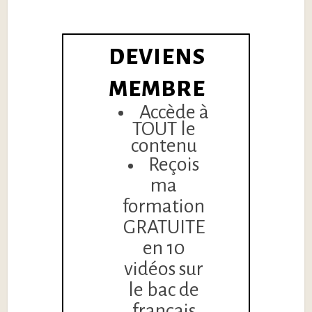
DEVIENS
MEMBRE
Accède à
TOUT le
contenu
Reçois
ma
formation
GRATUITE
en 10
vidéos sur
le bac de
français