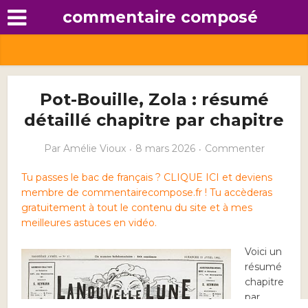
commentaire composé
Pot-Bouille, Zola : résumé
détaillé chapitre par chapitre
Par
Amélie Vioux
8 mars 2026
Commenter
Tu passes le bac de français ? CLIQUE ICI et deviens
membre de commentairecompose.fr ! Tu accèderas
gratuitement à tout le contenu du site et à mes
meilleures astuces en vidéo.
Voici un
résumé
chapitre
par