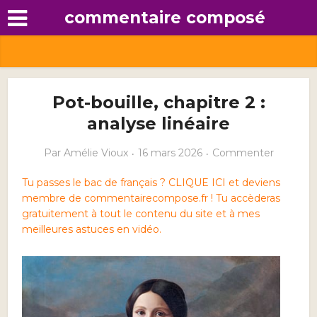
commentaire composé
Pot-bouille, chapitre 2 :
analyse linéaire
Par
Amélie Vioux
16 mars 2026
Commenter
Tu passes le bac de français ? CLIQUE ICI et deviens
membre de commentairecompose.fr ! Tu accèderas
gratuitement à tout le contenu du site et à mes
meilleures astuces en vidéo.