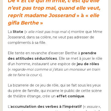
De «
Et ce qui m’irrite, c’est qu’elle
n’est pas trop mal, quand elle veut,
reprit madame Josserand
» à «
elle
gifla Berthe
»
La
litote
(«
elle n’est pas trop mal
») montre que Mme
Josserand, dans sa colère, ne veut pas adresser de
compliments à sa fille.
Elle tente en revanche d’exercer Berthe à
prendre
des attitudes séductrices
. Elle se met à jouer le rôle
d’un homme, instaurant une espèce de
jeu de rôles
(«
regarde-moi comme si j’étais un monsieur en train
de te faire la cour
»).
La bizarrerie de ce jeu de rôle, qui se fait sous les yeux
du père de famille, qui incarne le public de cette scène
de théâtre étrange, crée un
effet comique
.
L’
accumulation des verbes à l’impératif
(«
essuie
»,