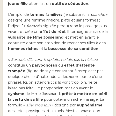
jeune fille
et en fait un
outil de séduction.
L’emploi de
termes familiers
(le substantif «
planche
»
désigne une femme maigre, plate et sans formes ;
l’adjectif «
flambé
» signifie perdu) rend le passage plus
vivant et crée un
effet de réel
. Il témoigne aussi de la
vulgarité de Mme Josserand
, et met en avant le
contraste entre son ambition de marier ses filles à des
hommes riches
et la
bassesse de sa condition
.
«
Surtout, s’ils vont trop loin, ne fais pas la niaise
»
constitue un
paryponoïan
ou
effet d’attente
trompée
(figure de style consistant à remplacer par
quelque chose d’inattendu la deuxième partie d’une
phrase). Ici, on attendrait : s’ils vont trop loin, ne te
laisse pas faire. Le paryponoïan met en avant le
cynisme
de Mme Josserand,
prête à mettre en péril
la vertu de sa fille
pour obtenir un riche mariage. La
formule «
aller trop loin
» désigne par
euphémisme
des actes physiques et sexuels. Ainsi, la phrase «
un