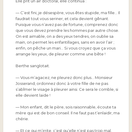
Elle prit un air doctoral, elle continua :
— C’est fini, je désespère, vous êtes stupide, ma fille… Il
faudrait tout vous seriner, et cela devient gênant.
Puisque vous n’avez pas de fortune, comprenez donc
que vous devez prendre les hommes par autre chose.
On est aimable, on a des yeux tendres, on oublie sa
main, on permet les enfantillages, sans en avoir l’air ;
enfin, on pêche un mari… Si vous croyez que ça vous
arrange les yeux, de pleurer comme une bête !
Berthe sanglotait.
— Vous m’agacez, ne pleurez donc plus… Monsieur
Josserand, ordonnez donc à votre fille de ne pas
s’abîmer le visage à pleurer ainsi. Ce sera le comble, si
elle devient laide !
— Mon enfant, dit le père, sois raisonnable, écoute ta
mère qui est de bon conseil. Il ne faut pas t’enlaidir, ma
chérie.
— Et ce qui m’irrite, c’est qu’elle n’est pas trop mal,