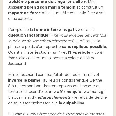
troisième personne du singulier « elle »
, Mme
Josserand
prend son mari à témoin
et construit un
rapport de force
où la jeune fille est seule face à ses
deux parents.
L’emploi de la
forme interro-négative
et de la
question rhétorique
(«
ne vous ai-je pas dit cent fois
le ridicule de vos effarouchements
») confèrent à la
phrase le poids d’un reproche
sans réplique possible
.
Quant à l
’interjection
«
eh !
» et
l’hyperbole
«
cent
fois
», elles accentuent encore la colère de Mme
Josserand.
Mme Josserand banalise l’attitude des hommes et
inverse le blâme
: au lieu de considérer que Berthe
était dans son bon droit en repoussant l’homme qui
tentait d’abuser d’elle,
elle affirme qu’elle a mal agi
.
En qualifiant d’«
effarouchements
» le refus de Berthe
de se laisser embrasser, elle
la culpabilise
.
La phrase «
vous êtes appelée à vivre dans le monde
»