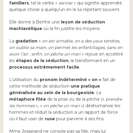
familiers
, tel le verbe «
seriner
» qui signifie apprendre
quelque chose à quelqu’un en le lui répétant souvent.
Elle donne à Berthe une
leçon de séduction
machiavélique
où la fin justifie les moyens.
La
gradation
«
on est aimable, on a des yeux tendres,
on oublie sa main, on permet les enfantillages, sans en
avoir l’air ; enfin, on pêche un mari
» rejoue en accéléré
les
étapes de la séduction
, la transformant en un
processus extrêmement facile
.
L’utilisation du
pronom indéterminé « on »
fait de
cette méthode de séduction
une pratique
généralisée au sein de la bourgeoisie
. La
métaphore filée
de la prise ou de la pêche («
prendre
les hommes
», «
on pêche un mari
») déshumanise les
hommes et réduit la séduction à un rapport de force
où il faut user de
ruse
pour parvenir à ses fins.
Mme Josserand ne console pas sa fille, mais lui