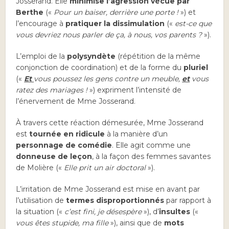
Josserand. Elle
minimise l’agression vécue par
Berthe
(«
Pour un baiser, derrière une porte !
») et
l’encourage à
pratiquer la dissimulation
(«
est-ce que
vous devriez nous parler de ça, à nous, vos parents ?
»).
L’emploi de la
polysyndète
(répétition de la même
conjonction de coordination) et de la forme du
pluriel
(«
Et
vous poussez les gens contre un meuble,
et
vous
ratez des mariages !
») expriment l’intensité de
l’énervement de Mme Josserand.
À travers cette réaction démesurée, Mme Josserand
est
tournée en ridicule
à la manière d’un
personnage de comédie
. Elle agit comme une
donneuse de leçon
, à la façon des femmes savantes
de Molière («
Elle prit un air doctoral
»).
L’irritation de Mme Josserand est mise en avant par
l’utilisation de
termes disproportionnés
par rapport à
la situation («
c’est fini, je désespère
»), d’
insultes
(«
vous êtes stupide, ma fille
»), ainsi que de
mots