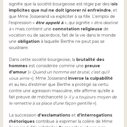
signifie que la société bourgeoise est régie par des l
ois
implicites que nul ne doit ignorer ni enfreindre
, et
que Mme Josserand va expliciter à sa fille. L’emploi de
l’expression «
être appelé à
», qui signifie «
être destiné
à
» mais contient une
connotation religieuse
de
vocation ou de sacerdoce, fait de la vie dans le monde
une
obligation
à laquelle Berthe ne peut pas se
soustraire.
Dans cette société bourgeoise, la
brutalité des
hommes
est considérée comme une
preuve
d’amour
(«
Quand un homme est brutal, c’est qu’il
vous aime
»). Mme Josserand
inverse la culpabilité
et au lieu d’estimer que Berthe a protégé sa vertu
contre une agression masculine, elle affirme qu’elle a
fait preuve de méchanceté («
il y a toujours moyen de
le remettre à sa place d’une façon gentille
»).
La succession
d’exclamations
et
d’interrogations
rhétoriques
contribue à exprimer la colère de Mme