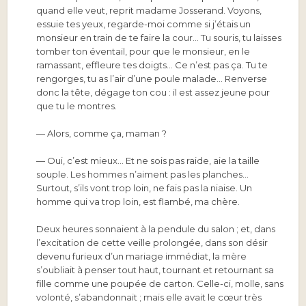
quand elle veut, reprit madame Josserand. Voyons,
essuie tes yeux, regarde-moi comme si j’étais un
monsieur en train de te faire la cour… Tu souris, tu laisses
tomber ton éventail, pour que le monsieur, en le
ramassant, effleure tes doigts… Ce n’est pas ça. Tu te
rengorges, tu as l’air d’une poule malade… Renverse
donc la tête, dégage ton cou : il est assez jeune pour
que tu le montres.
— Alors, comme ça, maman ?
— Oui, c’est mieux… Et ne sois pas raide, aie la taille
souple. Les hommes n’aiment pas les planches…
Surtout, s’ils vont trop loin, ne fais pas la niaise. Un
homme qui va trop loin, est flambé, ma chère.
Deux heures sonnaient à la pendule du salon ; et, dans
l’excitation de cette veille prolongée, dans son désir
devenu furieux d’un mariage immédiat, la mère
s’oubliait à penser tout haut, tournant et retournant sa
fille comme une poupée de carton. Celle-ci, molle, sans
volonté, s’abandonnait ; mais elle avait le cœur très