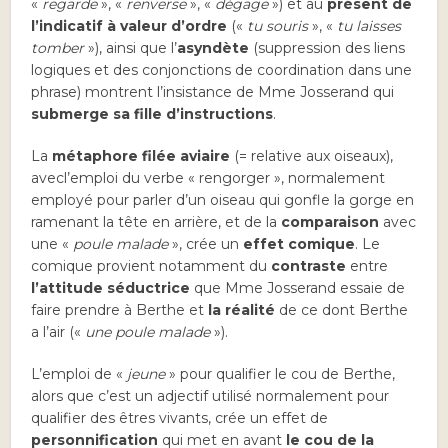
«
regarde
», «
renverse
», «
dégage
») et au
présent de
l’indicatif à valeur d’ordre
(«
tu souris
», «
tu laisses
tomber
»), ainsi que l’
asyndète
(suppression des liens
logiques et des conjonctions de coordination dans une
phrase) montrent l’insistance de Mme Josserand qui
submerge sa fille d’instructions
.
La
métaphore filée
aviaire
(= relative aux oiseaux),
avecl’emploi du verbe « rengorger », normalement
employé pour parler d’un oiseau qui gonfle la gorge en
ramenant la tête en arrière, et de la
comparaison
avec
une «
poule malade
», crée un
effet comique
. Le
comique provient notamment du
contraste
entre
l’attitude séductrice
que Mme Josserand essaie de
faire prendre à Berthe et
la réalité
de ce dont Berthe
a l’air («
une poule malade
»).
L’emploi de «
jeune
» pour qualifier le cou de Berthe,
alors que c’est un adjectif utilisé normalement pour
qualifier des êtres vivants, crée un effet de
personnification
qui met en avant
le cou de la