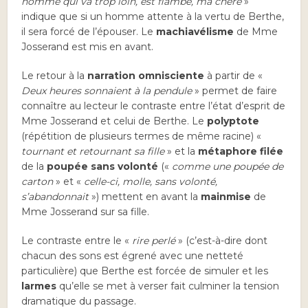
homme qui va trop loin, est flambé, ma chère
»
indique que si un homme attente à la vertu de Berthe,
il sera forcé de l’épouser. Le
machiavélisme
de Mme
Josserand est mis en avant.
Le retour à la
narration omnisciente
à partir de «
Deux heures sonnaient à la pendule
» permet de faire
connaître au lecteur le contraste entre l’état d’esprit de
Mme Josserand et celui de Berthe. Le
polyptote
(répétition de plusieurs termes de même racine) «
tournant et retournant sa fille
» et la
métaphore filée
de la
poupée sans volonté
(«
comme une poupée de
carton
» et «
celle-ci, molle, sans volonté,
s’abandonnait
») mettent en avant la
mainmise
de
Mme Josserand sur sa fille.
Le contraste entre le «
rire perlé
» (c’est-à-dire dont
chacun des sons est égrené avec une netteté
particulière) que Berthe est forcée de simuler et les
larmes
qu’elle se met à verser fait culminer la tension
dramatique du passage.