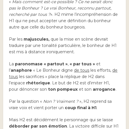
«
Mais comment est-ce possible ? Ce ne serait donc
pas le Bonheur ? Le vrai Bonheur, reconnu partout,
recherché par tous ?
». H2 mime l’incompréhension de
H1 qui ne peut accepter une définition du bonheur
autre que celle du bonheur bourgeois.
Par les
majuscules,
que la mise en scène devrait
traduire par une tonalité particulière, le bonheur de H1
est mis à distance ironiquement.
La
paronomase « partout »
,
« par tous »
et
l’
anaphore
« Le Bonheur digne
de tous
les efforts,
de
tous
les sacrifices » place la réplique de H2 dans
l’espace
rhétorique
. Le but de H2 est d’imiter H1,
pour dénoncer son
ton pompeux
et son
arrogance
.
Par la question «
Non ? Vraiment ?
», H2 reprend sa
vraie voix et vient porter un
coup final à H1
.
Mais H2 est décidément le personnage qui se laisse
déborder par son émotion
. La victoire difficile sur H1