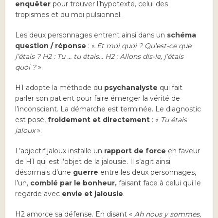
enquêter
pour trouver l’hypotexte, celui des
tropismes et du moi pulsionnel.
Les deux personnages entrent ainsi dans un
schéma
question / réponse
: «
Et moi quoi ? Qu’est-ce que
j’étais ? H2 : Tu … tu étais… H2 : Allons dis-le, j’étais
quoi ?
».
H1 adopte la méthode du
psychanalyste
qui fait
parler son patient pour faire émerger la vérité de
l’inconscient. La démarche est terminée. Le diagnostic
est posé,
froidement et directement
: «
Tu étais
jaloux
».
L’adjectif jaloux installe un
rapport de force
en faveur
de H1 qui est l’objet de la jalousie. Il s’agit ainsi
désormais d’une
guerre
entre les deux personnages,
l’un,
comblé par le bonheur,
faisant face à celui qui le
regarde avec
envie et jalousie
.
H2 amorce sa défense. En disant «
Ah nous y sommes,