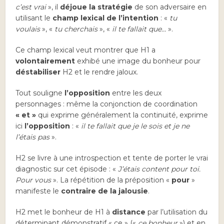
c’est vrai
», il
déjoue la stratégie
de son adversaire en
utilisant le
champ lexical de l’intention
: «
tu
voulais
», «
tu cherchais
», «
il te fallait que…
».
Ce champ lexical veut montrer que H1 a
volontairement
exhibé une image du bonheur pour
déstabiliser
H2 et le rendre jaloux.
Tout souligne
l’opposition
entre les deux
personnages : même la conjonction de coordination
« et »
qui exprime généralement la continuité, exprime
ici
l’opposition
: «
il te fallait que je le sois et je ne
l’étais pas
».
H2 se livre à une introspection et tente de porter le vrai
diagnostic sur cet épisode : «
J’étais content pour toi.
Pour vous
». La répétition de la préposition «
pour
»
manifeste le
contraire de la jalousie
.
H2 met le bonheur de H1 à
distance
par l’utilisation du
déterminant démonstratif « ce » («
ce bonheur
») et en