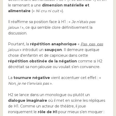
le ramenant a une
dimension matérielle et
alimentaire
(«
Ni cru ni cuit
»).
Il réaffirme sa position face à H1 : «
Je n’étais pas
jaloux !
», ce qui semble clore définitivement la
discussion.
Pourtant, la
répétition anaphorique
«
Pas, pas, pas
jaloux
» introduit un
soupçon
. Il demeure quelque
chose d’enfantin et de capricieux dans cette
répétition obstinée de la négation
comme si H2
décrétait sa non-jalousie ou voulait s’en convaincre.
La
tournure négative
vient accentuer cet effet : «
Non, je ne t’enviais pas
».
H2 se lance dans un monologue ou plutôt un
dialogue imaginaire
où il met en scène les répliques
de H1. Comme un acteur de théâtre, il joue
ironiquement le
rôle de H1
pour mieux s’en moquer :