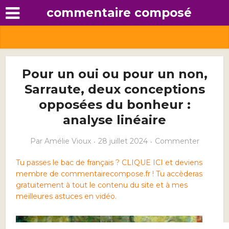
commentaire composé
Pour un oui ou pour un non,
Sarraute, deux conceptions
opposées du bonheur :
analyse linéaire
Par
Amélie Vioux
28 juillet 2024
Commenter
Tu passes le bac de français ? CLIQUE ICI et deviens
membre de commentairecompose.fr ! Tu accèderas
gratuitement à tout le contenu du site et à mes
meilleures astuces en vidéo.