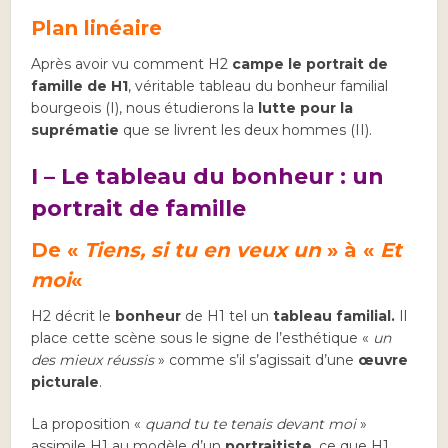
Plan linéaire
Après avoir vu comment H2
campe le portrait de
famille de H1
, véritable tableau du bonheur familial
bourgeois (I), nous étudierons la
lutte pour la
suprématie
que se livrent les deux hommes (II).
I – Le tableau du bonheur : un
portrait de famille
De «
Tiens, si tu en veux un
» à «
Et
moi
«
H2 décrit le
bonheur
de H1 tel un
tableau familial.
Il
place cette scène sous le signe de l’esthétique «
un
des mieux réussis
» comme s’il s’agissait d’une
œuvre
picturale
.
La proposition «
quand tu te tenais devant moi
»
assimile H1 au modèle d’un
portraitiste
, ce que H1