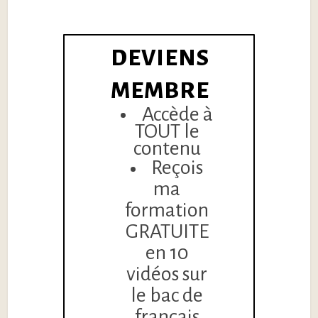
DEVIENS
MEMBRE
Accède à
TOUT le
contenu
Reçois
ma
formation
GRATUITE
en 10
vidéos sur
le bac de
français