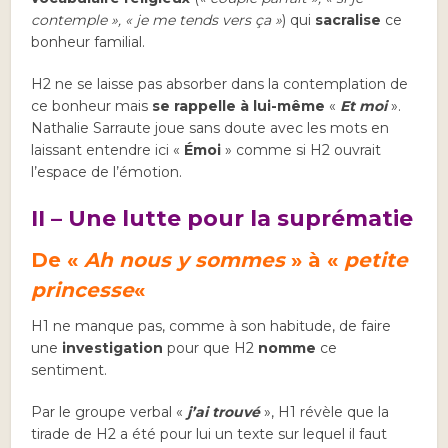
contemple », « je me tends vers ça »
) qui
sacralise
ce
bonheur familial.
H2 ne se laisse pas absorber dans la contemplation de
ce bonheur mais
se rappelle à lui-même
«
Et moi
».
Nathalie Sarraute joue sans doute avec les mots en
laissant entendre ici «
Émoi
» comme si H2 ouvrait
l’espace de l’émotion.
II – Une lutte pour la suprématie
De «
Ah nous y sommes
» à «
petite
princesse
«
H1 ne manque pas, comme à son habitude, de faire
une
investigation
pour que H2
nomme
ce
sentiment.
Par le groupe verbal «
j’ai trouvé
», H1 révèle que la
tirade de H2 a été pour lui un texte sur lequel il faut