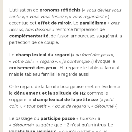
L’utilisation de
pronoms réfléchis
(«
vous deviez vous
sentir
», «
vous vous teniez
», «
vous regardant
» )
accentue cet
effet de miroir
. Le
parallélisme
«
bras
dessus, bras dessous
» renforce l’impression de
complémentarité
, de fusion amoureuse, suggérant la
perfection de ce couple.
Le
champ lexical du regard
(«
au fond des yeux
»,
«
votre œil
», «
regard
», «
je contemple
») évoque le
croisement des yeux
: H1 regarde le tableau familial
mais le tableau familial le regarde aussi.
Or le regard de la famille bourgeoise met en évidence
le
dénuement et la solitude de H2
comme le
suggère le
champ lexical de la petitesse
(
« petit
coin », « tout petit », « bout de regard », « détourné »
).
Le passage du
participe passé
«
tourné
» à
«
détourné
» suggère que H2 n’est qu’un intrus. Le
vocabulaire religieux
(
« couple parfait », « si je