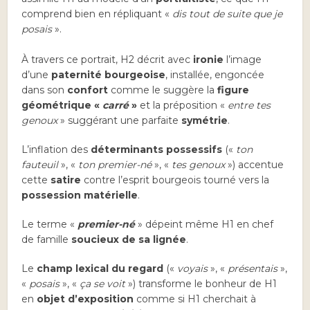
comprend bien en répliquant «
dis tout de suite que je
posais
».
À travers ce portrait, H2 décrit avec
ironie
l’image
d’une
paternité bourgeoise
, installée, engoncée
dans son
confort
comme le suggère la
figure
géométrique «
carré
»
et la préposition «
entre tes
genoux
» suggérant une parfaite
symétrie
.
L’inflation des
déterminants possessifs
(«
ton
fauteuil
», «
ton premier-né
», «
tes genoux
») accentue
cette
satire
contre l’esprit bourgeois tourné vers la
possession matérielle
.
Le terme «
premier-né
» dépeint même H1 en chef
de famille
soucieux de sa lignée
.
Le
champ lexical du regard
(«
voyais
», «
présentais
»,
«
posais
», «
ça se voit
») transforme le bonheur de H1
en
objet d’exposition
comme si H1 cherchait à