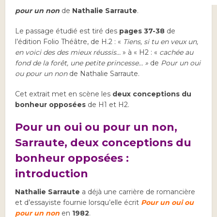
Voici une
analyse linéaire
issue de
Pour un oui ou
pour un non
de
Nathalie Sarraute
.
Le passage étudié est tiré des
pages 37-38
de
l’édition Folio Théâtre, de H.2 : «
Tiens, si tu en veux un,
en voici des des mieux réussis…
» à « H2 : «
cachée au
fond de la forêt, une petite princesse… »
de
Pour un oui
ou pour un non
de Nathalie Sarraute.
Cet extrait met en scène les
deux conceptions du
bonheur opposées
de H1 et H2.
Pour un oui ou pour un non,
Sarraute, deux conceptions du
bonheur opposées :
introduction
Nathalie Sarraute
a déjà une carrière de romancière
et d’essayiste fournie lorsqu’elle écrit
Pour un oui ou
pour un non
en
1982
.