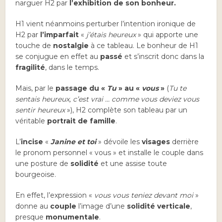
narguer H2 par
l’exhibition de son bonheur.
H1 vient néanmoins perturber l’intention ironique de
H2 par
l’imparfait
«
j’étais heureux
» qui apporte une
touche de
nostalgie
à ce tableau. Le bonheur de H1
se conjugue en effet au
passé
et s’inscrit donc dans la
fragilité
, dans le temps.
Mais, par le
passage du «
Tu
» au «
vous
»
(
Tu te
sentais heureux, c’est vrai … comme vous deviez vous
sentir heureux
»), H2 complète son tableau par un
véritable
portrait de famille
.
L’
incise
«
Janine et toi
» dévoile les
visages
derrière
le pronom personnel « vous » et installe le couple dans
une posture de
solidité
et une assise toute
bourgeoise.
En effet, l’expression «
vous vous teniez devant moi
»
donne au
couple
l’image d’une
solidité verticale
,
presque
monumentale
.