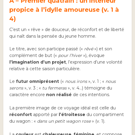
A – Premier quatrain : un intérieur
propice à l’idylle amoureuse (v. 1 à
4)
C’est un « rêve » de douceur, de réconfort et de liberté
qui naît dans la pensée du jeune homme.
Le titre, avec son participe passé («
rêvé
») et son
complément de but («
pour l’hiver
»), évoque
l’imagination d’un projet
, l’expression d’une volonté
relative à cette saison particulière.
Le
futur omniprésent
(«
nous irons
», v. 1 ; «
nous
serons
», v. 3 ; «
tu fermeras
», v. 4…) témoigne du
caractère encore
non réalisé
de ces intentions.
La première image de ce voyage idéal est celle du
réconfort
apporté par
l’étroitesse
du compartiment
du wagon : «
dans un petit wagon rose
» (v. 1).
La
couleur
est
chaleureuse
,
féminine
, et compose,