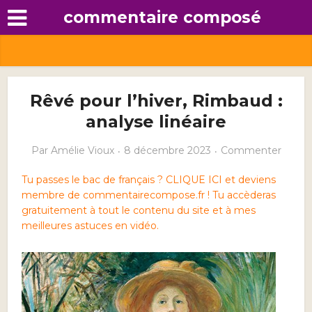
commentaire composé
Rêvé pour l’hiver, Rimbaud :
analyse linéaire
Par
Amélie Vioux
8 décembre 2023
Commenter
Tu passes le bac de français ? CLIQUE ICI et deviens
membre de commentairecompose.fr ! Tu accèderas
gratuitement à tout le contenu du site et à mes
meilleures astuces en vidéo.