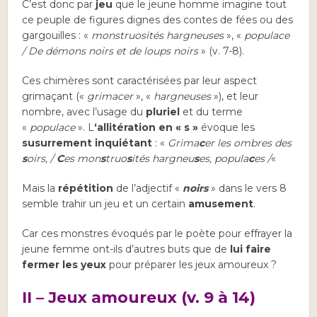
C’est donc par
jeu
que le jeune homme imagine tout
ce peuple de figures dignes des contes de fées ou des
gargouilles : «
monstruosités hargneuses
», «
populace
/ De démons noirs et de loups noirs
» (v. 7-8).
Ces chimères sont caractérisées par leur aspect
grimaçant («
grimacer
», «
hargneuses
»), et leur
nombre, avec l’usage du
pluriel
et du terme
«
populace
». L
‘allitération en « s »
évoque les
susurrement inquiétant
: «
Grima
c
er les ombres des
s
oirs, /
C
es mon
s
truo
s
ités hargneu
s
es, popula
c
es /
«
Mais la
répétition
de l’adjectif «
noirs
» dans le vers 8
semble trahir un jeu et un certain
amusement
.
Car ces monstres évoqués par le poète pour effrayer la
jeune femme ont-ils d’autres buts que de
lui faire
fermer les yeux
pour préparer les jeux amoureux ?
II – Jeux amoureux (v. 9 à 14)