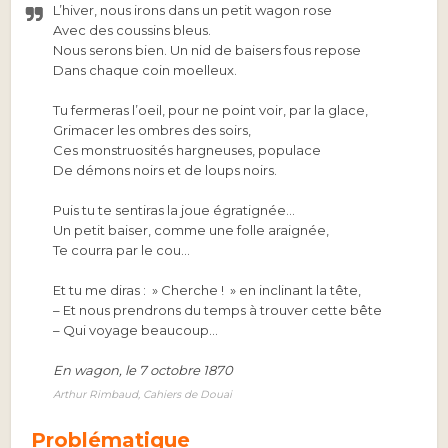
L’hiver, nous irons dans un petit wagon rose
Avec des coussins bleus.
Nous serons bien. Un nid de baisers fous repose
Dans chaque coin moelleux.
Tu fermeras l’oeil, pour ne point voir, par la glace,
Grimacer les ombres des soirs,
Ces monstruosités hargneuses, populace
De démons noirs et de loups noirs.
Puis tu te sentiras la joue égratignée…
Un petit baiser, comme une folle araignée,
Te courra par le cou…
Et tu me diras : » Cherche ! » en inclinant la tête,
– Et nous prendrons du temps à trouver cette bête
– Qui voyage beaucoup…
En wagon, le 7 octobre 1870
Arthur Rimbaud,
Cahiers de Douai
Problématique