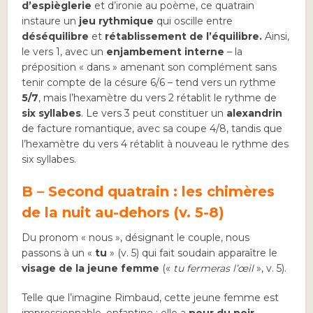
d’espièglerie
et d’ironie au poème, ce quatrain
instaure un
jeu rythmique
qui oscille entre
déséquilibre
et
rétablissement de l’équilibre.
Ainsi,
le vers 1, avec un
enjambement interne
– la
préposition « dans » amenant son complément sans
tenir compte de la césure 6/6 – tend vers un rythme
5/7
, mais l’hexamètre du vers 2 rétablit le rythme de
six syllabes
. Le vers 3 peut constituer un
alexandrin
de facture romantique, avec sa coupe 4/8, tandis que
l’hexamètre du vers 4 rétablit à nouveau le rythme des
six syllabes.
B – Second quatrain : les chimères
de la nuit au-dehors (v. 5-8)
Du pronom « nous », désignant le couple, nous
passons à un «
tu
» (v. 5) qui fait soudain apparaître le
visage de la jeune femme
(«
tu fermeras l’œil
», v. 5).
Telle que l’imagine Rimbaud, cette jeune femme est