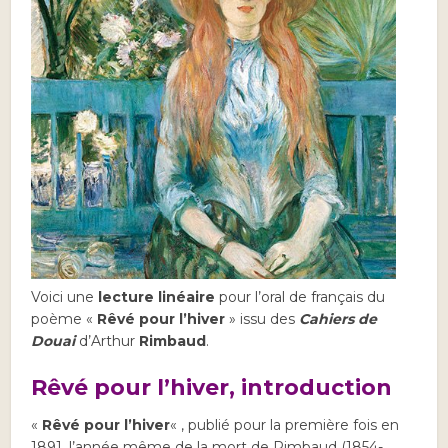
Voici une
lecture linéaire
pour l’oral de français du
poème «
Rêvé pour l’hiver
» issu des
Cahiers de
Douai
d’Arthur
Rimbaud
.
Rêvé pour l’hiver, introduction
«
Rêvé pour l’hiver
« , publié pour la première fois en
1891, l’année même de la mort de Rimbaud (1854-