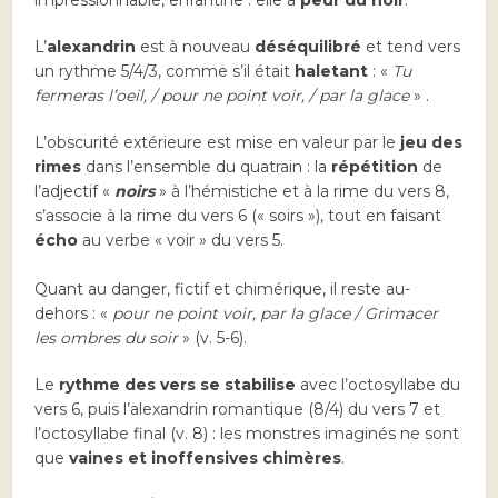
impressionnable, enfantine : elle a
peur du noir
.
L’
alexandrin
est à nouveau
déséquilibré
et tend vers
un rythme 5/4/3, comme s’il était
haletant
: «
Tu
fermeras l’oeil, / pour ne point voir, / par la glace
» .
L’obscurité extérieure est mise en valeur par le
jeu des
rimes
dans l’ensemble du quatrain : la
répétition
de
l’adjectif «
noirs
» à l’hémistiche et à la rime du vers 8,
s’associe à la rime du vers 6 (« soirs »), tout en faisant
écho
au verbe « voir » du vers 5.
Quant au danger, fictif et chimérique, il reste au-
dehors : «
pour ne point voir, par la glace / Grimacer
les ombres du soir
» (v. 5-6).
Le
rythme des vers se stabilise
avec l’octosyllabe du
vers 6, puis l’alexandrin romantique (8/4) du vers 7 et
l’octosyllabe final (v. 8) : les monstres imaginés ne sont
que
vaines et inoffensives chimères
.