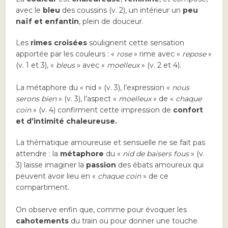
avec le
bleu
des coussins (v. 2), un intérieur un
peu
naïf et enfantin
, plein de douceur.
Les
rimes croisées
soulignent cette sensation
apportée par les couleurs : «
rose
» rime avec «
repose
»
(v. 1 et 3), «
bleus
» avec «
moelleux
» (v. 2 et 4).
La métaphore du « nid » (v. 3), l’expression «
nous
serons bien
» (v. 3), l’aspect «
moelleux
» de «
chaque
coin
» (v. 4) confirment cette impression de
confort
et d’intimité chaleureuse.
La thématique amoureuse et sensuelle ne se fait pas
attendre : la
métaphore
du «
nid de baisers fous
» (v.
3) laisse imaginer la
passion
des ébats amoureux qui
peuvent avoir lieu en «
chaque coin
» de ce
compartiment.
On observe enfin que, comme pour évoquer les
cahotements
du train ou pour donner une touche