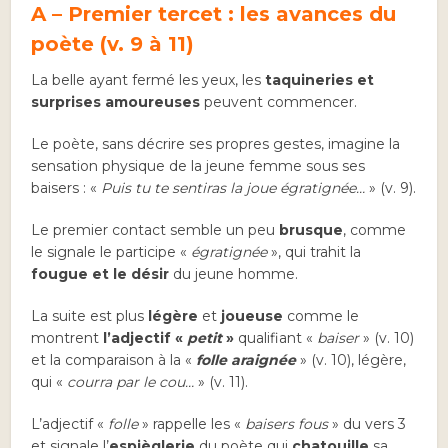
A – Premier tercet : les avances du
poète (v. 9 à 11)
La belle ayant fermé les yeux, les
taquineries et
surprises amoureuses
peuvent commencer.
Le poète, sans décrire ses propres gestes, imagine la
sensation physique de la jeune femme sous ses
baisers : «
Puis tu te sentiras la joue égratignée…
» (v. 9).
Le premier contact semble un peu
brusque
, comme
le signale le participe «
égratignée
», qui trahit la
fougue et le désir
du jeune homme.
La suite est plus
légère
et
joueuse
comme le
montrent
l’adjectif «
petit
»
qualifiant «
baiser
» (v. 10)
et la comparaison à la «
folle araignée
» (v. 10), légère,
qui «
courra par le cou…
» (v. 11).
L’adjectif «
folle
» rappelle les «
baisers fous
» du vers 3
et signale l’
espièglerie
du poète qui
chatouille
sa