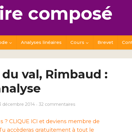
re composé
ode
Analyses linéaires
Cours
Brevet
Con
du val, Rimbaud :
analyse
3 décembre 2014
32 commentaires
ais ? CLIQUE ICI et deviens membre de
u accèderas gratuitement à tout le