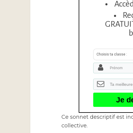
Accèd
Re
GRATUITE
b
Choisis ta classe :
Je d
Ce sonnet descriptif est 
collective.