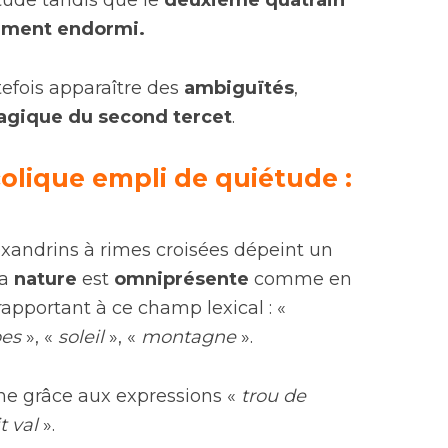
ude tandis que le
deuxième quatrain
lement endormi.
tefois apparaître des
ambiguïtés
,
ragique du second tercet
.
colique empli de quiétude :
xandrins à rimes croisées dépeint un
la
nature
est
omniprésente
comme en
apportant à ce champ lexical : «
bes
», «
soleil
», «
montagne
».
e grâce aux expressions «
trou de
t val
».