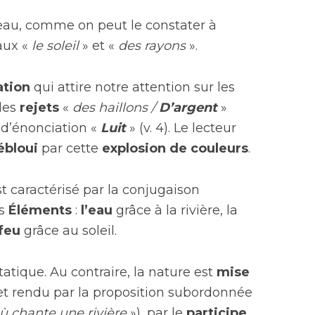
eau, comme on peut le constater à
aux «
le soleil
» et «
des rayons
».
ation
qui attire notre attention sur les
 les
rejets
«
des haillons /
D’argent
»
t d’énonciation «
Luit
» (v. 4). Le lecteur
ébloui
par cette
explosion de couleurs
.
st caractérisé par la conjugaison
ts
Éléments
:
l’eau
grâce à la rivière, la
feu
grâce au soleil.
tatique. Au contraire, la nature est
mise
effet rendu par la proposition subordonnée
ù chante une rivière
»), par le
participe