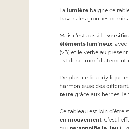
La
lumière
baigne ce tabl
travers les groupes nomin
Mais c’est aussi la
versific
éléments lumineux
, avec
(v.3) et le verbe au présen
est donc immédiatement
De plus, ce lieu idyllique e
harmonieuse des différen
terre
grâce aux herbes, le
Ce tableau est loin d’être s
en mouvement
. C’est l’
qui
personnifie le lieu
(«
o