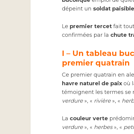
bucolique
emploi de quiét
dépeint un
soldat paisib
Le
premier tercet
fait tou
confirmées par la
chute t
I – Un tableau bu
premier quatrain
Ce premier quatrain en ale
havre naturel de paix
où 
témoignent les termes se r
verdure
», «
rivière
», «
her
La
couleur verte
prédomin
verdure
», «
herbes
», «
peti