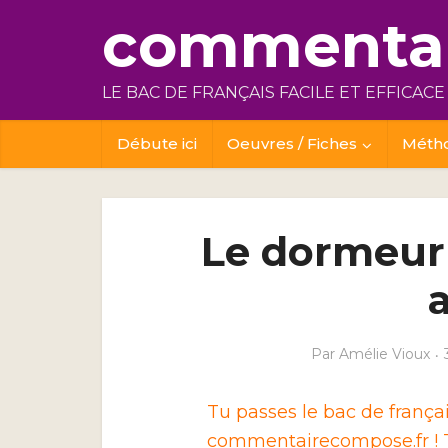
commentai
LE BAC DE FRANÇAIS FACILE ET EFFICACE
Débute ici
Oeuvres / Fiches
Méth
Le dormeur 
Par
Amélie Vioux
Tu passes le bac de franç
commentairecompose.fr ! T