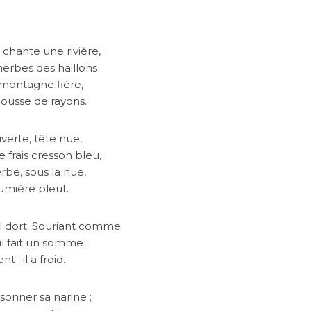
 chante une rivière,
erbes des haillons
a montagne fière,
 mousse de rayons.
verte, tête nue,
 frais cresson bleu,
erbe, sous la nue,
lumière pleut.
 il dort. Souriant comme
il fait un somme :
: il a froid.
sonner sa narine ;