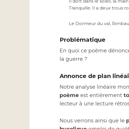
Il dort dans le soleil, la main
Tranquille. Il a deux trous r
Le Dormeur du val, Rimba
Problématique
En quoi ce poème dénonce-t-
la guerre ?
Annonce de plan linéai
Notre analyse linéaire m
poème
est entièrement
to
lecteur à une lecture rétro
Nous verrons ainsi que le