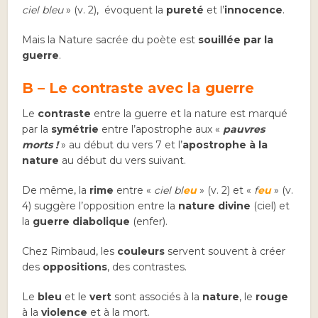
ciel bleu
» (v. 2), évoquent la
pureté
et l’
innocence
.
Mais la Nature sacrée du poète est
souillée par la
guerre
.
B – Le contraste avec la guerre
Le
contraste
entre la guerre et la nature est marqué
par la
symétrie
entre l’apostrophe aux «
pauvres
morts !
» au début du vers 7 et l’
apostrophe à la
nature
au début du vers suivant.
De même, la
rime
entre «
ciel bl
eu
» (v. 2) et «
f
eu
» (v.
4) suggère l’opposition entre la
nature divine
(ciel) et
la
guerre diabolique
(enfer).
Chez Rimbaud, les
couleurs
servent souvent à créer
des
oppositions
, des contrastes.
Le
bleu
et le
vert
sont associés à la
nature
, le
rouge
à la
violence
et à la mort.