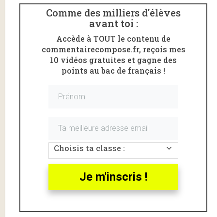
du
p
Comme des milliers d'élèves
oèm
avant toi :
e
«
Le
Accède à TOUT le contenu de
Mal
commentairecompose.fr, reçois mes
»
10 vidéos gratuites et gagne des
d’Art
points au bac de français !
hur
Rim
bau
d
.
« L
e
Choisis ta classe :
Ma
Je m'inscris !
l » : analyse linéaire pour l’oral
de français
Ce
sonnet
de facture classique, publié dans
Cahiers