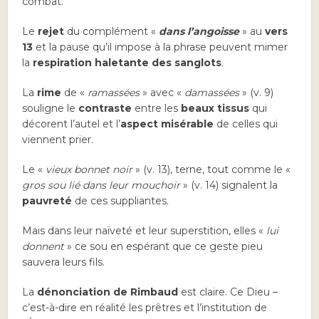
combat.
Le
rejet
du complément «
dans l’angoisse
» au
vers
13
et la pause qu’il impose à la phrase peuvent mimer
la
respiration haletante des sanglots
.
La
rime
de «
ramassées
» avec «
damassées
» (v. 9)
souligne le
contraste
entre les
beaux tissus
qui
décorent l’autel et l’
aspect misérable
de celles qui
viennent prier.
Le «
vieux bonnet noir
» (v. 13), terne, tout comme le «
gros sou lié dans leur mouchoir
» (v. 14) signalent la
pauvreté
de ces suppliantes.
Mais dans leur naïveté et leur superstition, elles «
lui
donnent
» ce sou en espérant que ce geste pieu
sauvera leurs fils.
La
dénonciation de Rimbaud
est claire. Ce Dieu –
c’est-à-dire en réalité les prêtres et l’institution de