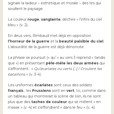
signale la laideur – esthétique et morale – des tirs qui
souillent le paysage.
La couleur
rouge
,
sanglante
, déchire « l’infini du ciel
bleu » (v. 2).
En deux vers, Rimbaud met déjà en opposition
l’horreur de la guerre
et la
beauté paisible du ciel
.
L’absurdité de la guerre est déjà dénoncée.
La phrase se poursuit (« qu’ » au vers 3 reprend « tandis
que ») en présentant
pêle-mêle les deux armées
qui
s’affrontent : «
Qu’écarlates ou verts […] / Croulent les
bataillons
» (v. 3-4).
Les uniformes
écarlates
sont ceux des soldats
français
; les
Prussiens
sont en
vert
. Ici, comme dans
un tableau qui montrerait la scène de loin, ils ne sont
plus que des
taches de couleur
qui se mêlent « en
masse » (v. 4) et s’effondrent « dans le feu » (v. 4).