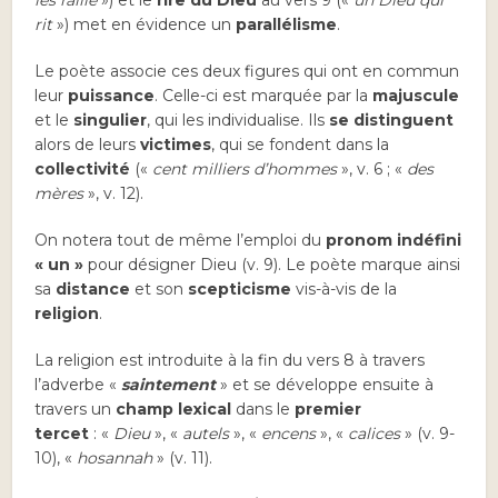
les raille
») et le
rire du Dieu
au vers 9 («
un Dieu qui
rit
») met en évidence un
parallélisme
.
Le poète associe ces deux figures qui ont en commun
leur
puissance
. Celle-ci est marquée par la
majuscule
et le
singulier
, qui les individualise. Ils
se distinguent
alors de leurs
victimes
, qui se fondent dans la
collectivité
(«
cent milliers d’hommes
», v. 6 ; «
des
mères
», v. 12).
On notera tout de même l’emploi du
pronom indéfini
« un »
pour désigner Dieu (v. 9). Le poète marque ainsi
sa
distance
et son
scepticisme
vis-à-vis de la
religion
.
La religion est introduite à la fin du vers 8 à travers
l’adverbe «
saintement
» et se développe ensuite à
travers un
champ lexical
dans le
premier
tercet
: «
Dieu
», «
autels
», «
encens
», «
calices
» (v. 9-
10), «
hosannah
» (v. 11).