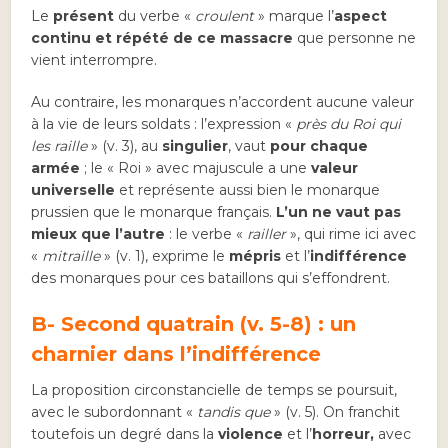
Le
présent
du verbe «
croulent
» marque l’
aspect
continu et répété de ce massacre
que personne ne
vient interrompre.
Au contraire, les monarques n’accordent aucune valeur
à la vie de leurs soldats : l’expression «
près du Roi qui
les raille
» (v. 3), au
singulier
, vaut
pour chaque
armée
; le « Roi » avec majuscule a une
valeur
universelle
et représente aussi bien le monarque
prussien que le monarque français.
L’un ne vaut pas
mieux que l’autre
: le verbe «
railler
», qui rime ici avec
«
mitraille
» (v. 1), exprime le
mépris
et l’
indifférence
des monarques pour ces bataillons qui s’effondrent.
B- Second quatrain (v. 5-8) : un
charnier dans l’indifférence
La proposition circonstancielle de temps se poursuit,
avec le subordonnant «
tandis que
» (v. 5). On franchit
toutefois un degré dans la
violence
et l’
horreur,
avec