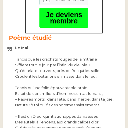
Je deviens
membre
Poème étudié
Le Mal
Tandis que les crachats rouges de la mitraille
Sifflent tout le jour par l’infini du ciel bleu ;
Qu’écarlates ou verts, près du Roi qui les raille,
Croulent les bataillons en masse dans le feu ;
Tandis qu’une folie épouvantable broie
Et fait de cent milliers d’hommes un tas fumant ;
– Pauvres morts ! dans l’été, dans l’herbe, dans ta joie,
Nature ! ô toi qui fis ces hommes saintement !…
– Il est un Dieu, qui rit aux nappes damassées
Des autels, à l’encens, aux grands calices d’or ;
Qui dans le bercement des hosannah s’endort,