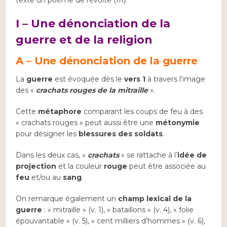
texte un poème de révolte (III).
I – Une dénonciation de la
guerre et de la religion
A – Une dénonciation de la guerre
La
guerre
est évoquée dès le
vers 1
à travers l’image
des «
crachats rouges de la mitraille
».
Cette
métaphore
comparant les coups de feu à des
« crachats rouges » peut aussi être une
métonymie
pour désigner les
blessures des soldats
.
Dans les deux cas, «
crachats
» se rattache à l’
idée de
projection
et la couleur
rouge
peut être associée au
feu
et/ou au
sang
.
On remarque également un
champ lexical de la
guerre
: « mitraille » (v. 1), « bataillons » (v. 4), « folie
épouvantable » (v. 5), « cent milliers d’hommes » (v. 6),