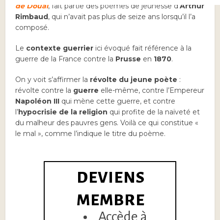
de Douai
, fait partie des poèmes de jeunesse d’
Arthur
Rimbaud
, qui n’avait pas plus de seize ans lorsqu’il l’a
composé.
Le
contexte guerrier
ici évoqué fait référence à la
guerre de la France contre la
Prusse
en
1870
.
On y voit s’affirmer la
révolte du jeune poète
:
révolte contre la
guerre
elle-même, contre l’Empereur
Napoléon III
qui mène cette guerre, et contre
l’
hypocrisie de la religion
qui profite de la naïveté et
du malheur des pauvres gens. Voilà ce qui constitue «
le mal », comme l’indique le titre du poème.
DEVIENS
MEMBRE
Accède à