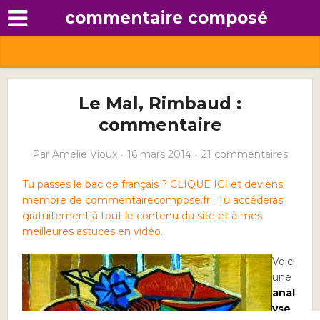
commentaire composé
Le Mal, Rimbaud :
commentaire
Par
Amélie Vioux
16 mars 2014
21 commentaires
Tu passes le bac de français ? CLIQUE ICI et deviens
membre de commentairecompose.fr ! Tu accèderas
gratuitement à tout le contenu du site et à mes
meilleures astuces en vidéo.
Voici
une
anal
yse