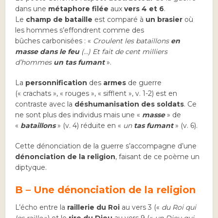
dans une
métaphore filée
aux
vers 4 et 6
.
Le
champ de bataille
est comparé à
un brasier
où
les hommes s’effondrent comme des
bûches carbonisées : «
Croulent les bataillons
en
masse dans le feu
(…) Et fait de cent milliers
d’hommes
un tas fumant
».
La
personnification
des
armes
de guerre
(« crachats », « rouges », « sifflent », v. 1-2) est en
contraste avec la
déshumanisation des soldats
. Ce
ne sont plus des individus mais une «
masse
» de
«
bataillons
» (v. 4) réduite en «
un
tas fumant
» (v. 6).
Cette dénonciation de la guerre s’accompagne d’une
dénonciation de la religion
, faisant de ce poème un
diptyque.
B – Une dénonciation de la religion
L’écho entre la
raillerie du Roi
au vers 3 («
du Roi qui