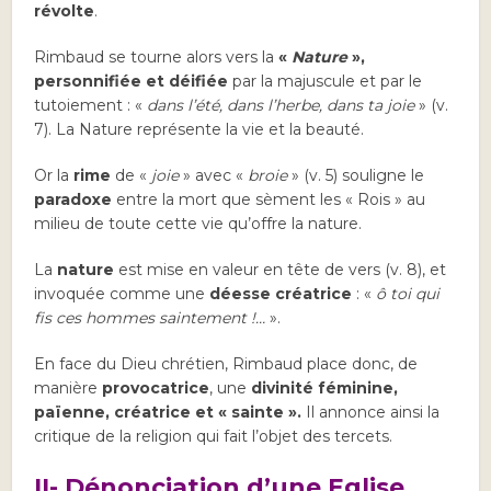
révolte
.
Rimbaud se tourne alors vers la
«
Nature
»,
personnifiée et déifiée
par la majuscule et par le
tutoiement : «
dans l’été, dans l’herbe, dans ta joie
» (v.
7). La Nature représente la vie et la beauté.
Or la
rime
de «
joie
» avec «
broie
» (v. 5) souligne le
paradoxe
entre la mort que sèment les « Rois » au
milieu de toute cette vie qu’offre la nature.
La
nature
est mise en valeur en tête de vers (v. 8), et
invoquée comme une
déesse créatrice
: «
ô toi qui
fis ces hommes saintement !…
».
En face du Dieu chrétien, Rimbaud place donc, de
manière
provocatrice
, une
divinité féminine,
païenne, créatrice et « sainte ».
Il annonce ainsi la
critique de la religion qui fait l’objet des tercets.
II- Dénonciation d’une Eglise