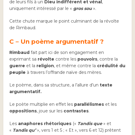
de leurs fils à un
Dieu indifférent et vénal
,
uniquement intéressé par le «
gros sou
».
Cette chute marque le point culminant de la révolte
de Rimbaud.
C – Un poème argumentatif ?
Rimbaud
fait part ici de son engagement en
exprimant sa
révolte
contre les
pouvoirs
, contre la
guerre
et la
religion
, et même contre la
crédulité du
peuple
à travers l’offrande naïve des mères.
Le poème, dans sa structure, a l’allure d’un
texte
argumentatif.
Le poète multiplie en effet les
parallélismes
et les
oppositions
, joue sur les
contrastes
.
Les
anaphores rhétoriques
(«
Tandis que
» et
«
Tandis qu’
», vers 1 et 5 ; « Et », vers 6 et 12) prêtent