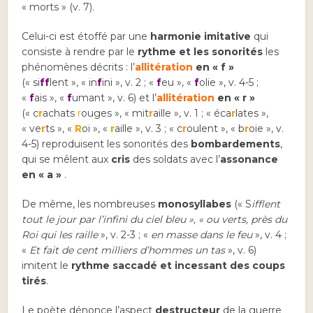
« morts » (v. 7).
Celui-ci est étoffé par une
harmonie imitative
qui
consiste à rendre par le
rythme et les sonorités
les
phénomènes décrits : l’
allitération
en « f »
(« si
ff
lent », « in
f
ini », v. 2 ; «
f
eu », «
f
olie », v. 4-5 ;
«
f
ais », «
f
umant », v. 6) et l’
allitération
en « r »
(« c
r
achats
r
ouges », « mit
r
aille », v. 1 ; « éca
r
lates »,
« ve
r
ts », «
R
oi », «
r
aille », v. 3 ; « c
r
oulent », « b
r
oie », v.
4-5) reproduisent les sonorités des
bombardements
,
qui se mêlent aux
cris
des soldats avec l’
assonance
en « a »
.
De même, les nombreuses
monosyllabes
(« S
ifflent
tout le jour par l’infini du ciel bleu », « ou verts, près du
Roi qui les raille
», v. 2-3 ; «
en masse dans le feu
», v. 4 ;
«
Et fait de cent milliers d’hommes un tas
», v. 6)
imitent le
rythme saccadé et incessant des coups
tirés
.
Le poète dénonce l’aspect
destructeur
de la guerre