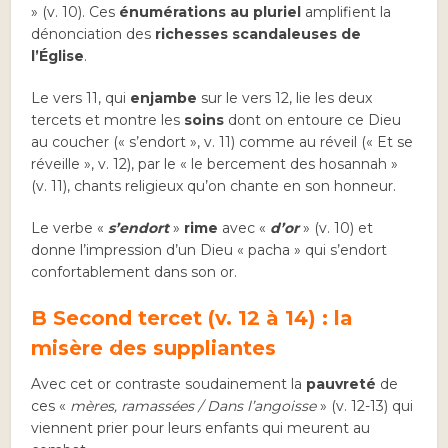
» (v. 10). Ces
énumérations au pluriel
amplifient la
dénonciation des
richesses scandaleuses de
l’Église
.
Le vers 11, qui
enjambe
sur le vers 12, lie les deux
tercets et montre les
soins
dont on entoure ce Dieu
au coucher (« s’endort », v. 11) comme au réveil (« Et se
réveille », v. 12), par le « le bercement des hosannah »
(v. 11), chants religieux qu’on chante en son honneur.
Le verbe «
s’endort
»
rime
avec «
d’or
» (v. 10) et
donne l’impression d’un Dieu « pacha » qui s’endort
confortablement dans son or.
B Second tercet (v. 12 à 14) : la
misère des suppliantes
Avec cet or contraste soudainement la
pauvreté
de
ces «
mères, ramassées / Dans l’angoisse
» (v. 12-13) qui
viennent prier pour leurs enfants qui meurent au