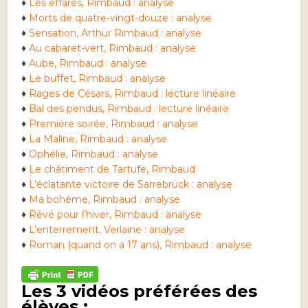
♦
Les effarés, Rimbaud : analyse
♦
Morts de quatre-vingt-douze : analyse
♦
Sensation, Arthur Rimbaud : analyse
♦
Au cabaret-vert, Rimbaud : analyse
♦
Aube, Rimbaud : analyse
♦
Le buffet, Rimbaud : analyse
♦
Rages de Césars, Rimbaud : lecture linéaire
♦
Bal des pendus, Rimbaud : lecture linéaire
♦
Première soirée, Rimbaud : analyse
♦
La Maline, Rimbaud : analyse
♦
Ophélie, Rimbaud : analyse
♦
Le châtiment de Tartufe, Rimbaud
♦
L’éclatante victoire de Sarrebrück : analyse
♦
Ma bohème, Rimbaud : analyse
♦
Rêvé pour l’hiver, Rimbaud : analyse
♦
L’enterrement, Verlaine : analyse
♦
Roman (quand on a 17 ans), Rimbaud : analyse
Les 3 vidéos préférées des
élèves :