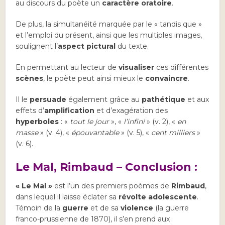
au discours du poète un
caractère oratoire
.
De plus, la simultanéité marquée par le « tandis que »
et l’emploi du présent, ainsi que les multiples images,
soulignent l’
aspect pictural
du texte.
En permettant au lecteur de
visualiser
ces différentes
scènes
, le poète peut ainsi mieux le
convaincre
.
Il le
persuade
également grâce au
pathétique
et aux
effets d’
amplification
et d’exagération des
hyperboles
: «
tout le jour
», «
l’infini
» (v. 2), «
en
masse
» (v. 4), «
épouvantable
» (v. 5), «
cent milliers
»
(v. 6).
Le Mal, Rimbaud – Conclusion :
« Le Mal »
est l’un des premiers poèmes de
Rimbaud
,
dans lequel il laisse éclater sa
révolte adolescente
.
Témoin de la
guerre
et de sa
violence
(la guerre
franco-prussienne de 1870), il s’en prend aux