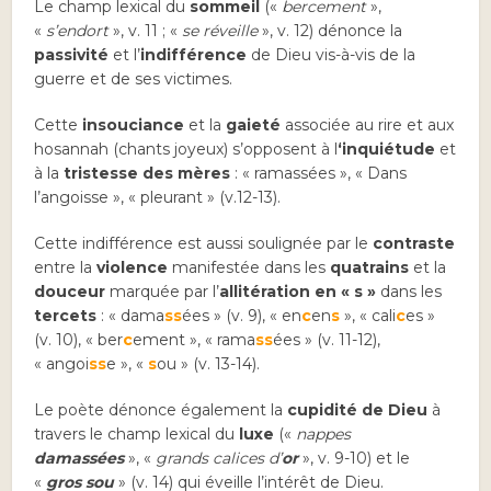
Le champ lexical du
sommeil
(«
bercement
»,
«
s’endort
», v. 11 ; «
se réveille
», v. 12) dénonce la
passivité
et l’
indifférence
de Dieu vis-à-vis de la
guerre et de ses victimes.
Cette
insouciance
et la
gaieté
associée au rire et aux
hosannah (chants joyeux) s’opposent à l
‘inquiétude
et
à la
tristesse des mères
: « ramassées », « Dans
l’angoisse », « pleurant » (v.12-13).
Cette indifférence est aussi soulignée par le
contraste
entre la
violence
manifestée dans les
quatrains
et la
douceur
marquée par l’
allitération en « s »
dans les
tercets
: « dama
ss
ées » (v. 9), « en
c
en
s
», « cali
c
es »
(v. 10), « ber
c
ement », « rama
ss
ées » (v. 11-12),
« angoi
ss
e », «
s
ou » (v. 13-14).
Le poète dénonce également la
cupidité de Dieu
à
travers le champ lexical du
luxe
(«
nappes
damassées
», «
grands calices d’
or
», v. 9-10) et le
«
gros sou
» (v. 14) qui éveille l’intérêt de Dieu.