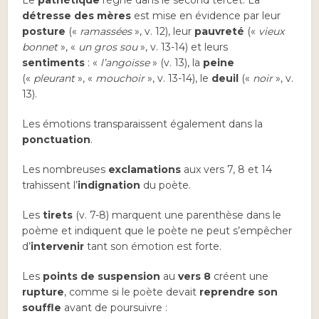
Le
pathétique
règne dans le second tercet. La
détresse des mères
est mise en évidence par leur
posture
(«
ramassées
», v. 12), leur
pauvreté
(«
vieux
bonnet
», «
un gros sou
», v. 13-14) et leurs
sentiments
: «
l’angoisse
» (v. 13), la
peine
(«
pleurant
», «
mouchoir
», v. 13-14), le
deuil
(«
noir
», v.
13).
Les émotions transparaissent également dans la
ponctuation
.
Les nombreuses
exclamations
aux vers 7, 8 et 14
trahissent l’
indignation
du poète.
Les
tirets
(v. 7-8) marquent une parenthèse dans le
poème et indiquent que le poète ne peut s’empêcher
d’
intervenir
tant son émotion est forte.
Les
points de suspension
au
vers 8
créent une
rupture
, comme si le poète devait
reprendre son
souffle
avant de poursuivre :