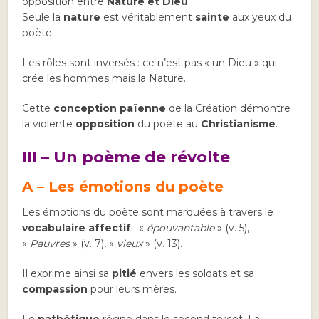
opposition entre
Nature et Dieu
.
Seule la
nature
est véritablement
sainte
aux yeux du
poète.
Les rôles sont inversés : ce n’est pas « un Dieu » qui
crée les hommes mais la Nature.
Cette
conception païenne
de la Création démontre
la violente
opposition
du poète au
Christianisme
.
III – Un poème de révolte
A – Les émotions du poète
Les émotions du poète sont marquées à travers le
vocabulaire affectif
: «
épouvantable
» (v. 5),
«
Pauvres
» (v. 7), «
vieux
» (v. 13).
Il exprime ainsi sa
pitié
envers les soldats et sa
compassion
pour leurs mères.