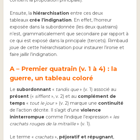
contient la proposition principale).
Ensuite, la
hiérarchisation
entre ces deux
tableaux
crée l’indignation
. En effet, l’horreur
exposée dans la subordonnée (les deux quatrains)
n’est, grammaticalement que secondaire par rapport à
ce qui est exposé dans la principale (tercets). Rimbaud
joue de cette hiérarchisation pour instaurer l’ironie et
faire jaillir l’indignation.
A – Premier quatrain (v. 1 à 4) : la
guerre, un tableau coloré
Le
subordonnant
«
tandis que
» (v. 1) associé au
présent
(«
sifflent
», v. 2) et au
complément de
temps
«
tout le jour
» (v. 2) marque une
continuité
de l’action décrite. Il s’agit d’une
violence
ininterrompue
comme l’indique l’expression «
les
crachats rouges de la mitraille
» (v. 1).
Le terme «
crachats
»,
péjoratif et répugnant
,