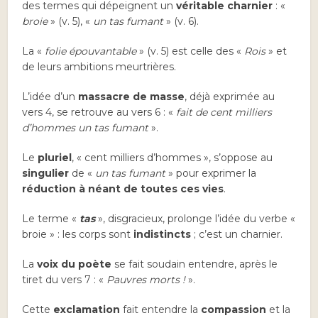
des termes qui dépeignent un
véritable charnier
: «
broie
» (v. 5), «
un tas fumant
» (v. 6).
La «
folie épouvantable
» (v. 5) est celle des «
Rois
» et
de leurs ambitions meurtrières.
L’idée d’un
massacre de masse
, déjà exprimée au
vers 4, se retrouve au vers 6 : «
fait de cent milliers
d’hommes un tas fumant
».
Le
pluriel
, « cent milliers d’hommes », s’oppose au
singulier
de «
un tas fumant
» pour exprimer la
réduction à néant de toutes ces vies
.
Le terme «
tas
», disgracieux, prolonge l’idée du verbe «
broie » : les corps sont
indistincts
; c’est un charnier.
La
voix du poète
se fait soudain entendre, après le
tiret du vers 7 : «
Pauvres morts !
».
Cette
exclamation
fait entendre la
compassion
et la