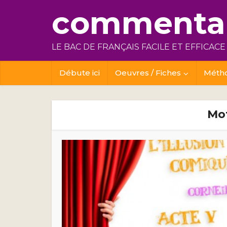
commentai
LE BAC DE FRANÇAIS FACILE ET EFFICACE
Débute ici
Oeuvres / Fiches
Méth
Mot