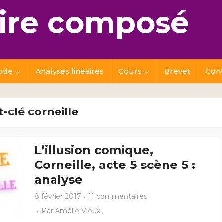
re composé
ode
Analyses linéaires
Cours
Brevet
Con
-clé corneille
L’illusion comique,
Corneille, acte 5 scène 5 :
analyse
8 février 2017
11 commentaires
Par
Amélie Vioux