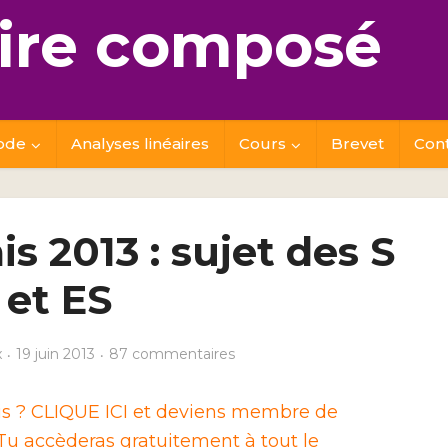
re composé
ode
Analyses linéaires
Cours
Brevet
Con
s 2013 : sujet des S
et ES
x
19 juin 2013
87 commentaires
ais ? CLIQUE ICI et deviens membre de
u accèderas gratuitement à tout le