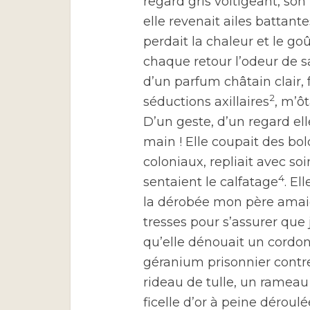
regard gris voltigeant, son 
elle revenait ailes battante
perdait la chaleur et le goû
chaque retour l’odeur de s
d’un parfum châtain clair,
2
séductions axillaires
, m’ôt
D’un geste, d’un regard el
main ! Elle coupait des bo
coloniaux, repliait avec so
4
sentaient le calfatage
. El
la dérobée mon père amaigr
tresses pour s’assurer que
qu’elle dénouait un cordon d
géranium prisonnier contre 
rideau de tulle, un rameau
ficelle d’or à peine déroul