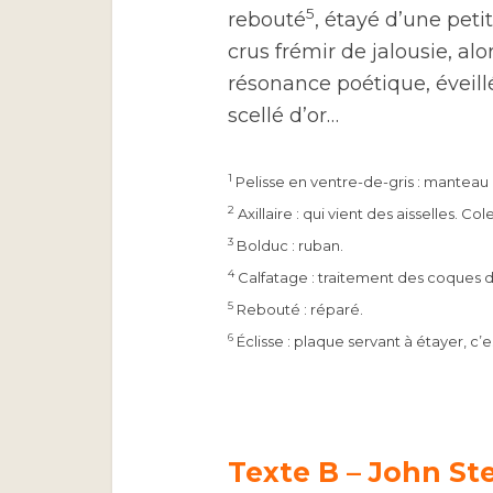
5
rebouté
, étayé d’une petit
crus frémir de jalousie, alo
résonance poétique, éveill
scellé d’or…
1
Pelisse en ventre-de-gris : manteau 
2
Axillaire : qui vient des aisselles. C
3
Bolduc : ruban.
4
Calfatage : traitement des coques 
5
Rebouté : réparé.
6
Éclisse : plaque servant à étayer, c’
Texte B – John St