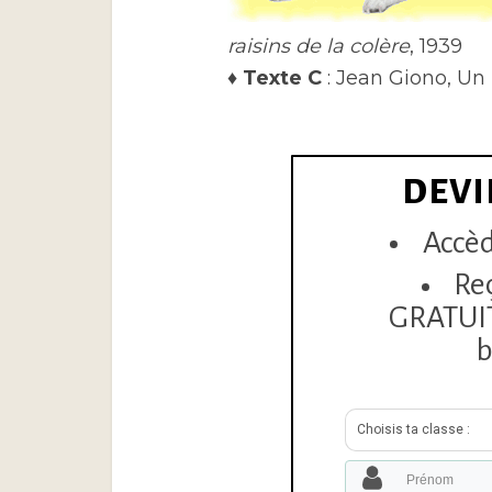
raisins de la colère
, 1939
♦
Texte C
: Jean Giono, Un 
DEVI
Accèd
Re
GRATUITE
b
Choisis ta classe :