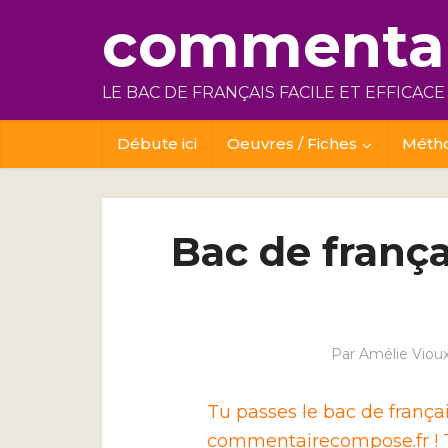
commentai
LE BAC DE FRANÇAIS FACILE ET EFFICACE
Débute ici
Oeuvres / Fiches
Méth
Bac de françai
Par
Amélie Viou
Tu passes le bac de franç
commentairecompose.fr ! T