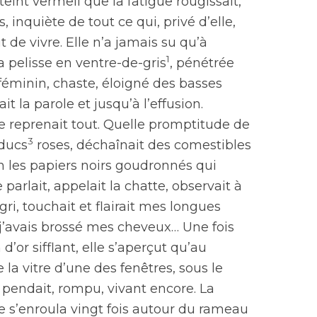
teint vermeil que la fatigue rougissait,
s, inquiète de tout ce qui, privé d’elle,
t de vivre. Elle n’a jamais su qu’à
1
a pelisse en ventre-de-gris
, pénétrée
 féminin, chaste, éloigné des basses
ait la parole et jusqu’à l’effusion.
le reprenait tout. Quelle promptitude de
3
lducs
roses, déchaînait des comestibles
in les papiers noirs goudronnés qui
le parlait, appelait la chatte, observait à
i, touchait et flairait mes longues
 j’avais brossé mes cheveux… Une fois
’or sifflant, elle s’aperçut qu’au
la vitre d’une des fenêtres, sous le
 pendait, rompu, vivant encore. La
ée s’enroula vingt fois autour du rameau