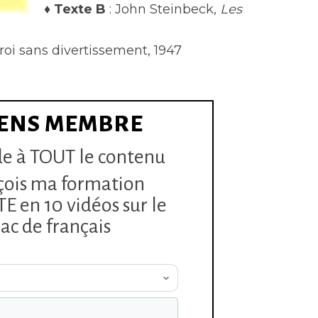
♦
Texte B
: John Steinbeck,
Les
roi sans divertissement, 1947
ENS MEMBRE
e à TOUT le contenu
çois ma formation
 en 10 vidéos sur le
ac de français