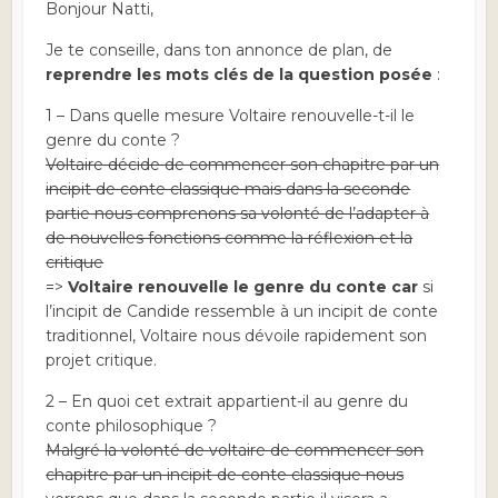
Bonjour Natti,
Je te conseille, dans ton annonce de plan, de
reprendre les mots clés de la question
posée
:
1 – Dans quelle mesure Voltaire renouvelle-t-il le
genre du conte ?
Voltaire décide de commencer son chapitre par un
incipit de conte classique mais dans la seconde
partie nous comprenons sa volonté de l’adapter à
de nouvelles fonctions comme la réflexion et la
critique
=>
Voltaire renouvelle le genre du conte car
si
l’incipit de Candide ressemble à un incipit de conte
traditionnel, Voltaire nous dévoile rapidement son
projet critique.
2 – En quoi cet extrait appartient-il au genre du
conte philosophique ?
Malgré la volonté de voltaire de commencer son
chapitre par un incipit de conte classique nous