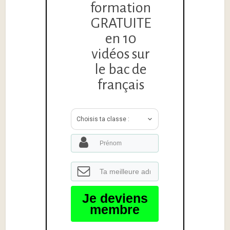
formation
GRATUITE
en 10
vidéos sur
le bac de
français
Choisis ta classe :
Je deviens
membre