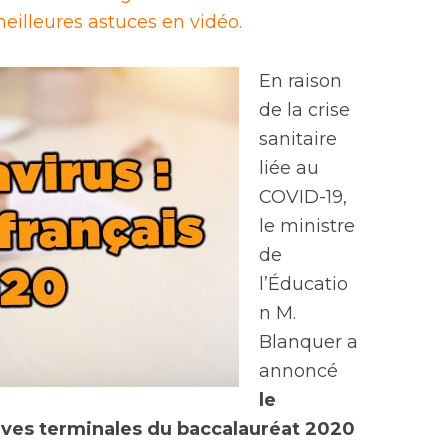
eilleures astuces en vidéo.
En raison
de la crise
sanitaire
liée au
COVID-19,
le ministre
de
l’Éducatio
n M.
Blanquer a
annoncé
le
es terminales du baccalauréat 2020