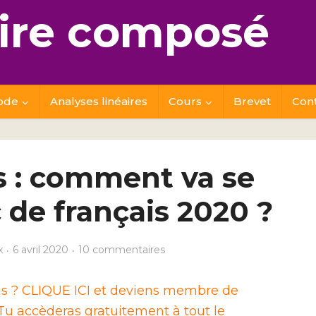
re composé
ode
Analyses linéaires
Cours
Brevet
Con
s : comment va se
 de français 2020 ?
x
6 avril 2020
10 commentaires
ais ? CLIQUE ICI et deviens membre de
u accèderas gratuitement à tout le