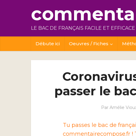
commentai
LE BAC DE FRANÇAIS FACILE ET EFFICACE
Débute ici
Oeuvres / Fiches
Méth
Coronaviru
passer le bac
Par
Amélie Viou
Tu passes le bac de franç
commentairecompose.fr ! T