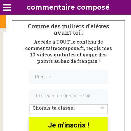
commentaire composé
Comme des milliers d'élèves
avant toi :
La présentation de l’œuvre à
Accède à TOUT le contenu de
commentairecompose.fr, reçois mes
l’oral de français : mes
10 vidéos gratuites et gagne des
conseils
points au bac de français !
Par
Amélie Vioux
6 août 2019
36 commentaires
Tu passes le bac de français ? CLIQUE ICI et deviens
membre de commentairecompose.fr ! Tu accèderas
gratuitement à tout le contenu du site et à mes
meilleures astuces en vidéo.
Choisis ta classe :
Je m'inscris !