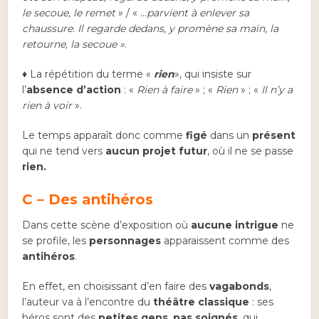
le secoue, le remet
» / « …
parvient à enlever sa
chaussure. Il regarde dedans, y promène sa main, la
retourne, la secoue »
.
♦ La répétition du terme «
rien
», qui insiste sur
l’
absence d’action
: «
Rien à faire
» ; «
Rien
» ; «
Il n’y a
rien à voir
».
Le temps apparaît donc comme
figé
dans un
présent
qui ne tend vers
aucun projet futur
, où il ne se passe
rien.
C – Des antihéros
Dans cette scène d’exposition où
aucune intrigue
ne
se profile, les
personnages
apparaissent comme des
antihéros
.
En effet, en choisissant d’en faire des
vagabonds
,
l’auteur va à l’encontre du
théâtre classique
: ses
héros sont des
petites gens
,
pas soignés
, qui