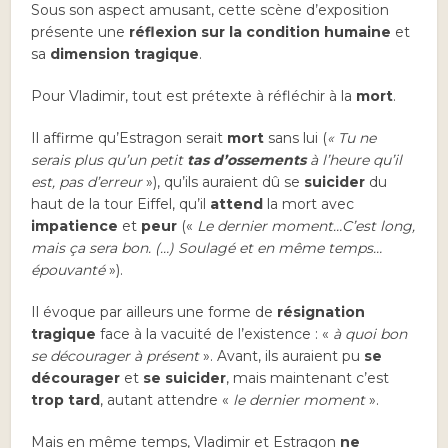
Sous son aspect amusant, cette scène d’exposition
présente une
réflexion sur la condition humaine
et
sa
dimension tragique
.
Pour Vladimir, tout est prétexte à réfléchir à la
mort
.
Il affirme qu’Estragon serait
mort
sans lui (
« Tu ne
serais plus qu’un petit
tas d’ossements
à l’heure qu’il
est, pas d’erreur
»), qu’ils auraient dû se
suicider
du
haut de la tour Eiffel, qu’il
attend
la mort avec
impatience
et
peur
(«
Le dernier moment…C’est long,
mais ça sera bon. (…) Soulagé et en même temps…
épouvanté
»).
Il évoque par ailleurs une forme de
résignation
tragique
face à la vacuité de l’existence : «
à quoi bon
se décourager à présent
». Avant, ils auraient pu
se
décourager
et
se
suicider
, mais maintenant c’est
trop tard
, autant attendre «
le dernier moment
».
Mais en même temps, Vladimir et Estragon
ne