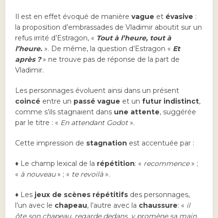
Il est en effet évoqué de manière
vague
et
évasive
:
la proposition d’embrassades de Vladimir aboutit sur un
refus irrité d’Estragon, «
Tout à l’heure, tout à
l’heure.
». De même, la question d’Estragon «
Et
après ?
» ne trouve pas de réponse de la part de
Vladimir.
Les personnages évoluent ainsi dans un présent
coincé
entre un
passé vague
et un
futur indistinct
,
comme s’ils stagnaient dans
une attente
, suggérée
par le titre : «
En attendant Godot
».
Cette impression de
stagnation
est accentuée par :
♦ Le champ lexical de la
répétition
: «
recommence
» ;
«
à nouveau
» ; «
te revoilà
».
♦ Les
jeux de scènes répétitifs
des personnages,
l’un avec le
chapeau
, l’autre avec la
chaussure
: «
il
ôte son chapeau, regarde dedans, y promène sa main,