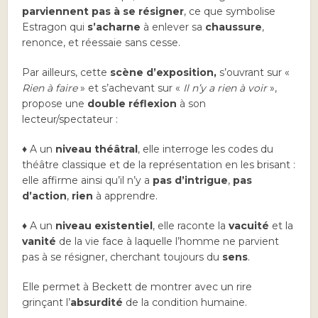
parviennent pas à se résigner
, ce que symbolise
Estragon qui
s’acharne
à enlever sa
chaussure
,
renonce, et réessaie sans cesse.
Par ailleurs, cette
scène d’exposition,
s’ouvrant sur «
Rien à faire
» et s’achevant sur «
Il n’y a rien à voir
»,
propose une
double réflexion
à son
lecteur/spectateur :
♦ A un
niveau théâtral
, elle interroge les codes du
théâtre classique et de la représentation en les brisant :
elle affirme ainsi qu’il n’y a
pas d’intrigue
,
pas
d’action
,
rien
à apprendre.
♦ A un
niveau existentiel
, elle raconte la
vacuité
et la
vanité
de la vie face à laquelle l’homme ne parvient
pas à se résigner, cherchant toujours du
sens
.
Elle permet à Beckett de montrer avec un rire
grinçant l’
absurdité
de la condition humaine.