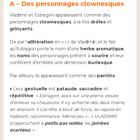
A – Des personnages clownesques
Vladimir et Estragon apparaissent comme des
personnages
clownesques
, à la fois
drôles
et
grinçants
.
De par l’
allitération
en « i » de Vlad
i
m
i
r, et le fait
qu’Estragon porte le nom d’une
herbe aromatique
,
les
noms
des personnages prêtent à
sourire
et leur
confèrent d’emblée une dimension
burlesque
.
Par ailleurs, ils apparaissent comme des
pantins
:
♦ Leur
gestuelle
est
pataude
,
saccadée
et
répétitive
:
« Estragon, assis sur une pierre, essaie
d’enlever sa chaussure. Il s’y acharne des deux mains,
en ahanant. Il s’arrête, à bout de force, se repose en
haletant, recommence. Même jeu.
» ; «
VLADIMIR
(s’approchant à
petits pas raides
, les
jambes
écartées
) »
.