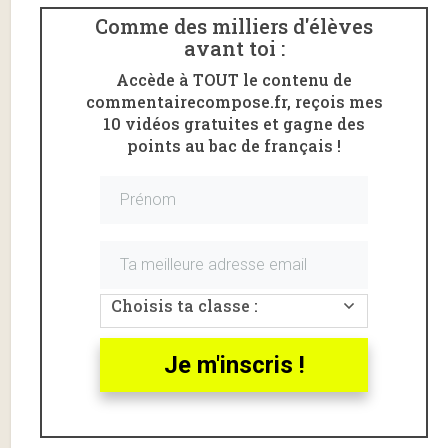
Comme des milliers d'élèves
avant toi :
Accède à TOUT le contenu de
commentairecompose.fr, reçois mes
10 vidéos gratuites et gagne des
points au bac de français !
Choisis ta classe :
Voici un commentaire de la
scène d’exposition
de
«
En attendant Godot
» de Samuel Beckett.
Je m'inscris !
L’extrait étudié va de «
Route à la campagne, avec
arbre
» à «
Il n’y a rien à voir.
»