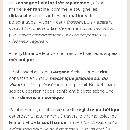
♦ Ils
changent d’état
très rapidemen
t, d’une
manière
enfantine
, comme le souligne les
didascalies
précisant les
intonations
des
personnages : Vladimir est «
froissé
», puis «
épaté
»,
«
accablé
», puis soudain s’exprime «
avec vivacité
»,
puis
« avec emportement
», «
avec emphase
», puis
«
les yeux vagues
».
♦
Le
rythme
de leur parole, très vif et saccadé, apparaît
mécanique
.
Le philosophe Henri
Bergson
écrivait que le
rire
consistait en «
de la
mécanique plaquée sur du
vivant
» : c’est précisément ce que fait Beckett avec
ses deux personnages, conférant à cette scène une
forte
dimension comique
.
Parallèlement, on observe que le
registre pathétique
est présent, notamment à travers le champ lexical de
la
mort
et de la
souffrance
: «
petit tas d’ossement
» ;
«
c’est trop pour un seul homme
» ; «
tu as mal ?
» ;