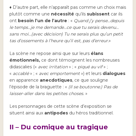
♦ D’autre part, elle n’apparaît pas comme un choix mais
plutôt comme une
nécessité
qu’ils
subissent
car ils
ont
besoin l’un de l’autre
: «
Quand j’y pense…depuis
le temps…je me demande…ce que tu serais devenu…
sans moi…(avec décision) Tu ne serais plus qu’un petit
tas d’ossements à l’heure qu’il est, pas d’erreur.
»
La scène ne repose ainsi que sur leurs
élans
émotionnels,
ce dont témoignent les nombreuses
didascalies («
avec irritation
» ; «
piqué au vif
» ;
«
accablé
» ; «
avec emportement
») et leurs
dialogues
en apparence
anecdotiques
, ce que souligne
l’épisode de la braguette : «
(Il se boutonne.) Pas de
laisser-aller dans les petites choses.
»
Les personnages de cette scène d’exposition se
situent ainsi aux
antipodes
du héros traditionnel.
II – Du comique au tragique