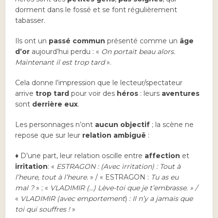
dorment dans le fossé et se font régulièrement
tabasser.
Ils ont un
passé commun
présenté comme un
âge
d’or
aujourd’hui perdu : «
On portait beau alors.
Maintenant il est trop tard
».
Cela donne l’impression que le lecteur/spectateur
arrive
trop tard
pour voir des
héros
: leurs
aventures
sont
derrière eux
.
Les personnages n’ont
aucun objectif
; la scène ne
repose que sur leur
relation ambiguë
:
♦ D’une part, leur relation oscille entre
affection
et
irritation
: «
ESTRAGON : (Avec irritation) : Tout à
l’heure, tout à l’heure.
» / « ESTRAGON :
Tu as eu
mal ?
» ; «
VLADIMIR (…) Lève-toi que je t’embrasse. » /
«
VLADIMIR (avec emportement
)
: Il n’y a jamais que
toi qui souffres !
»