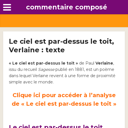
commentaire composé
Le ciel est par-dessus le toit,
Verlaine : texte
« Le ciel est par-dessus le toit »
de Paul
Verlaine
,
issu du recueil
Sagesse
publié en 1881, est un poème
dans lequel Verlaine revient à une forme de proximité
simple avec le monde.
Clique ici pour accéder à l’analyse
de « Le ciel est par-dessus le toit »
Le ciel est par-dessus le toit